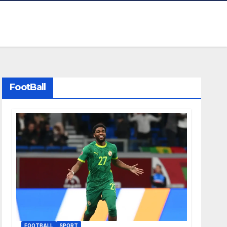
FootBall
FOOTBALL
SPORT