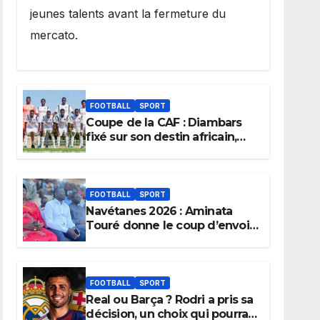
jeunes talents avant la fermeture du
mercato.
FOOTBALL
SPORT
Coupe de la CAF : Diambars
fixé sur son destin africain,
l’ES Zarzis sera son premier
obstacle.
FOOTBALL
SPORT
Navétanes 2026 : Aminata
Touré donne le coup d’envoi
de l’initiative « Zéro Violence
» depuis sa ville natale pour
promouvoir des compétitions
apaisées.
FOOTBALL
SPORT
Real ou Barça ? Rodri a pris sa
décision, un choix qui pourrait