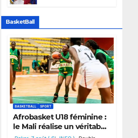
faire grand bruit sur le
marché des transferts.
BasketBall
BASKETBALL
SPORT
Afrobasket U18 féminine :
le Mali réalise un véritable
festival offensif et inflige