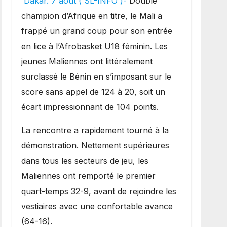
Dakar. 7 août ( SL-INFO )-
Double
une lourde défaite au
champion d’Afrique en titre, le Mali a
Bénin.
frappé un grand coup pour son entrée
en lice à l’Afrobasket U18 féminin. Les
jeunes Maliennes ont littéralement
surclassé le Bénin en s’imposant sur le
score sans appel de 124 à 20, soit un
écart impressionnant de 104 points.
La rencontre a rapidement tourné à la
démonstration. Nettement supérieures
dans tous les secteurs de jeu, les
Maliennes ont remporté le premier
quart-temps 32-9, avant de rejoindre les
vestiaires avec une confortable avance
(64-16).