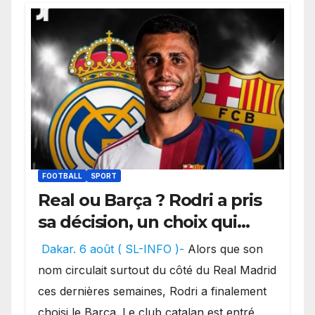
FOOTBALL
SPORT
Real ou Barça ? Rodri a pris
sa décision, un choix qui
pourrait faire grand bruit
Dakar. 6 août ( SL-INFO )-
Alors que son
sur le marché des
nom circulait surtout du côté du Real Madrid
transferts.
ces dernières semaines, Rodri a finalement
choisi le Barça. Le club catalan est entré