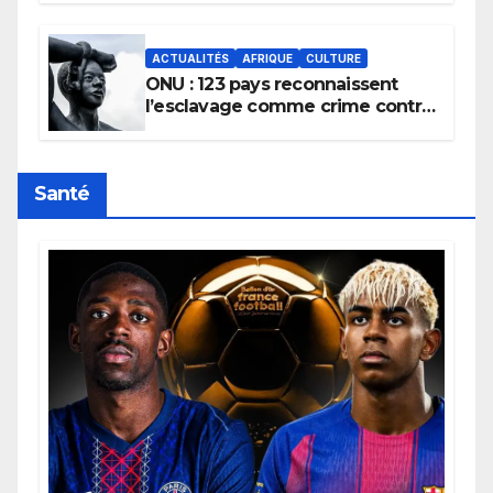
africains.
ACTUALITÉS
AFRIQUE
CULTURE
ONU : 123 pays reconnaissent
l’esclavage comme crime contre
l’humanité, la France toujours en
retard sur le Code noi
Santé