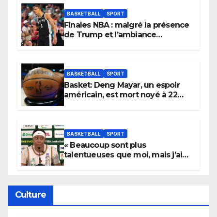
BASKETBALL
SPORT
Finales NBA : malgré la présence
de Trump et l’ambiance
électrique du Garden,
Wembanyama fait taire New
York
BASKETBALL
SPORT
Basket: Deng Mayar, un espoir
américain, est mort noyé à 22
ans
BASKETBALL
SPORT
« Beaucoup sont plus
talentueuses que moi, mais j’ai
persévéré » : le message fort de
Cierra Dillard
Culture