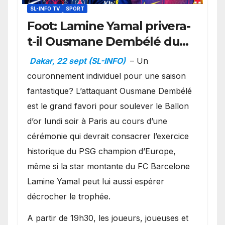
SL-INFO TV
SPORT
Foot: Lamine Yamal privera-
t-il Ousmane Dembélé du
Ballon d’or ?
Dakar, 22 sept (SL-INFO)
– Un
couronnement individuel pour une saison
fantastique? L’attaquant Ousmane Dembélé
est le grand favori pour soulever le Ballon
d’or lundi soir à Paris au cours d’une
cérémonie qui devrait consacrer l’exercice
historique du PSG champion d’Europe,
même si la star montante du FC Barcelone
Lamine Yamal peut lui aussi espérer
décrocher le trophée.
A partir de 19h30, les joueurs, joueuses et