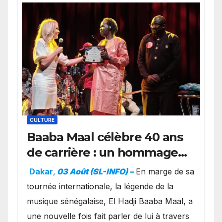
CULTURE
Baaba Maal célèbre 40 ans
de carrière : un hommage
exceptionnel à Oslo en
Dakar
,
03 Août (SL-INFO) –
​En marge de sa
présence de la famille
tournée internationale, la légende de la
royale.
musique sénégalaise, El Hadji Baaba Maal, a
une nouvelle fois fait parler de lui à travers