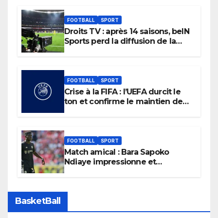
FOOTBALL
SPORT
Droits TV : après 14 saisons, beIN
Sports perd la diffusion de la
Liga
FOOTBALL
SPORT
Crise à la FIFA : l’UEFA durcit le
ton et confirme le maintien de
son boycott des Coupes du
monde.
FOOTBALL
SPORT
Match amical : Bara Sapoko
Ndiaye impressionne et
confirme son potentiel avec le
Bayern Munich
BasketBall