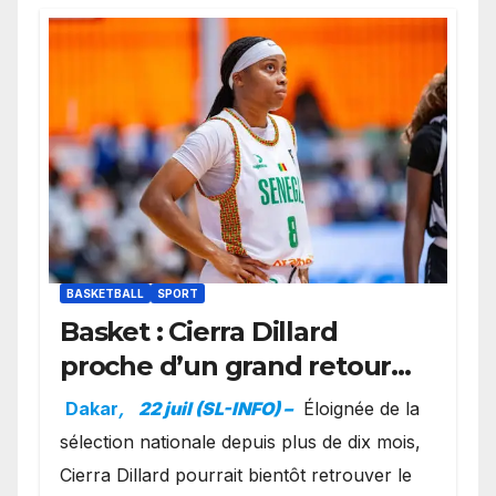
BASKETBALL
SPORT
Basket : Cierra Dillard
proche d’un grand retour
avec les Lionnes ?
Dakar
,
22 juil (SL-INFO) –
Éloignée de la
sélection nationale depuis plus de dix mois,
Cierra Dillard pourrait bientôt retrouver le