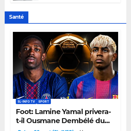
retard sur le Code noi
Santé
SL-INFO TV
SPORT
Foot: Lamine Yamal privera-
t-il Ousmane Dembélé du
Ballon d’or ?