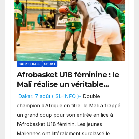
BASKETBALL
SPORT
Afrobasket U18 féminine : le
Mali réalise un véritable
festival offensif et inflige
Dakar. 7 août ( SL-INFO )-
Double
une lourde défaite au
champion d’Afrique en titre, le Mali a frappé
Bénin.
un grand coup pour son entrée en lice à
l’Afrobasket U18 féminin. Les jeunes
Maliennes ont littéralement surclassé le