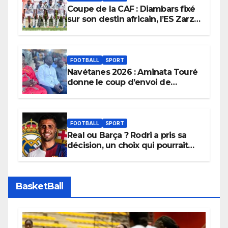
Coupe de la CAF : Diambars fixé
sur son destin africain, l’ES Zarzis
sera son premier obstacle.
FOOTBALL
SPORT
Navétanes 2026 : Aminata Touré
donne le coup d’envoi de
l’initiative « Zéro Violence »
depuis sa ville natale pour
promouvoir des compétitions
apaisées.
FOOTBALL
SPORT
Real ou Barça ? Rodri a pris sa
décision, un choix qui pourrait
faire grand bruit sur le marché
des transferts.
BasketBall