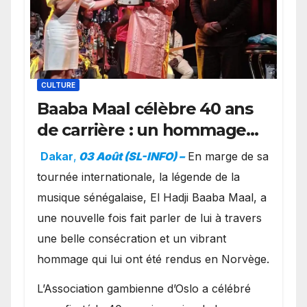
CULTURE
Baaba Maal célèbre 40 ans
de carrière : un hommage
exceptionnel à Oslo en
Dakar
,
03 Août (SL-INFO) –
​En marge de sa
présence de la famille
tournée internationale, la légende de la
royale.
musique sénégalaise, El Hadji Baaba Maal, a
une nouvelle fois fait parler de lui à travers
une belle consécration et un vibrant
hommage qui lui ont été rendus en Norvège.
​L’Association gambienne d’Oslo a célébré