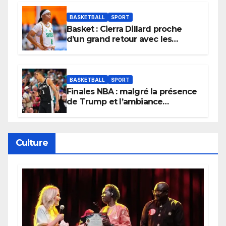
BASKETBALL
SPORT
Basket : Cierra Dillard proche
d’un grand retour avec les
Lionnes ?
BASKETBALL
SPORT
Finales NBA : malgré la présence
de Trump et l’ambiance
électrique du Garden,
Wembanyama fait taire New
York
Culture