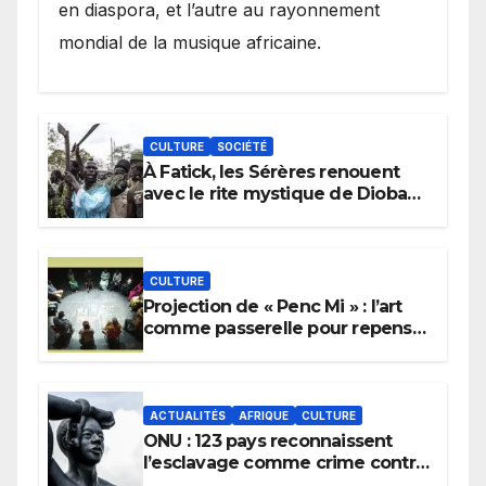
en diaspora, et l’autre au rayonnement
mondial de la musique africaine.
CULTURE
SOCIÉTÉ
À Fatick, les Sérères renouent
avec le rite mystique de Diobaye
pour implorer le retour de la
pluie.
CULTURE
Projection de « Penc Mi » : l’art
comme passerelle pour repenser
la transmission des savoirs
africains.
ACTUALITÉS
AFRIQUE
CULTURE
ONU : 123 pays reconnaissent
l’esclavage comme crime contre
l’humanité, la France toujours en