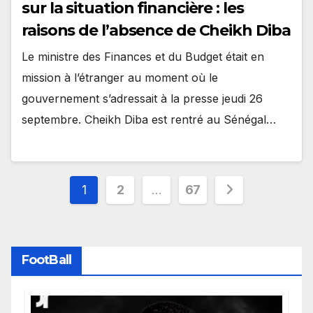
sur la situation financière : les
raisons de l’absence de Cheikh Diba
Le ministre des Finances et du Budget était en
mission à l’étranger au moment où le
gouvernement s’adressait à la presse jeudi 26
septembre. Cheikh Diba est rentré au Sénégal…
Pagination
1
2
…
67
des
publications
FootBall