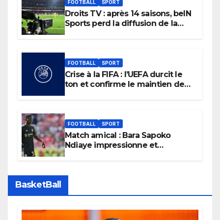
FOOTBALL
SPORT
Droits TV : après 14 saisons, beIN
Sports perd la diffusion de la
Liga
FOOTBALL
SPORT
Crise à la FIFA : l’UEFA durcit le
ton et confirme le maintien de
son boycott des Coupes du
monde.
FOOTBALL
SPORT
Match amical : Bara Sapoko
Ndiaye impressionne et
confirme son potentiel avec le
Bayern Munich
BasketBall