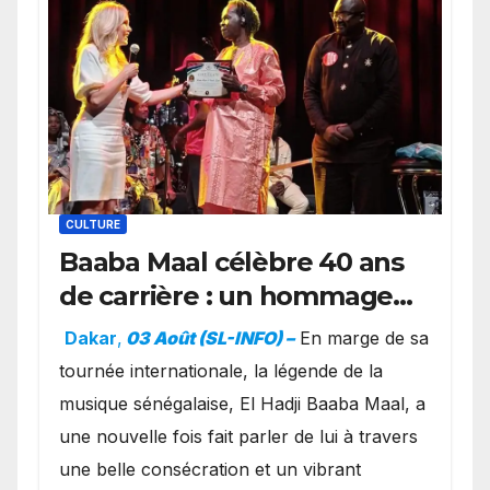
CULTURE
Baaba Maal célèbre 40 ans
de carrière : un hommage
exceptionnel à Oslo en
Dakar
,
03 Août (SL-INFO) –
​En marge de sa
présence de la famille
tournée internationale, la légende de la
royale.
musique sénégalaise, El Hadji Baaba Maal, a
une nouvelle fois fait parler de lui à travers
une belle consécration et un vibrant