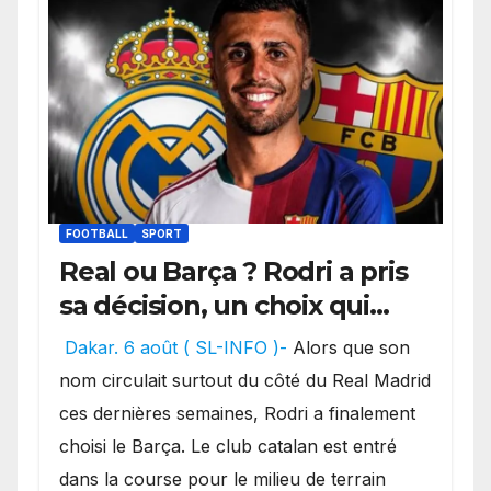
FOOTBALL
SPORT
Real ou Barça ? Rodri a pris
sa décision, un choix qui
pourrait faire grand bruit
Dakar. 6 août ( SL-INFO )-
Alors que son
sur le marché des
nom circulait surtout du côté du Real Madrid
transferts.
ces dernières semaines, Rodri a finalement
choisi le Barça. Le club catalan est entré
dans la course pour le milieu de terrain