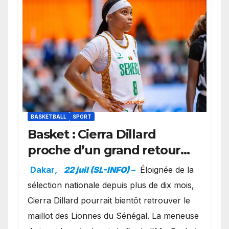
BASKETBALL
SPORT
Basket : Cierra Dillard
proche d’un grand retour
avec les Lionnes ?
Dakar
,
22 juil (SL-INFO) –
Éloignée de la
sélection nationale depuis plus de dix mois,
Cierra Dillard pourrait bientôt retrouver le
maillot des Lionnes du Sénégal. La meneuse