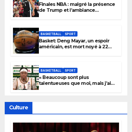
Finales NBA : malgré la présence
de Trump et l’ambiance
électrique du Garden,
Wembanyama fait taire New
York
BASKETBALL
SPORT
Basket: Deng Mayar, un espoir
américain, est mort noyé à 22
ans
BASKETBALL
SPORT
« Beaucoup sont plus
talentueuses que moi, mais j’ai
persévéré » : le message fort de
Cierra Dillard
Culture