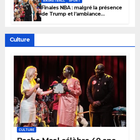
BASKETBALL
SPORT
Finales NBA : malgré la présence
de Trump et l’ambiance
électrique du Garden,
Wembanyama fait taire New
York
Culture
CULTURE