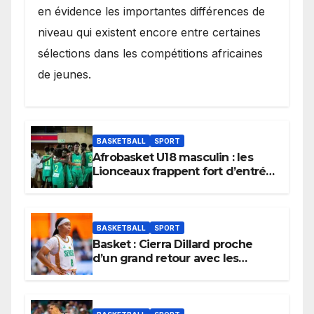
en évidence les importantes différences de
niveau qui existent encore entre certaines
sélections dans les compétitions africaines
de jeunes.
BASKETBALL
SPORT
Afrobasket U18 masculin : les
Lionceaux frappent fort d’entrée
et lancent idéalement leur
tournoi.
BASKETBALL
SPORT
Basket : Cierra Dillard proche
d’un grand retour avec les
Lionnes ?