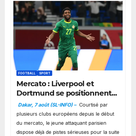
FOOTBALL
SPORT
Mercato : Liverpool et
Dortmund se positionnent
en favoris pour recruter
Dakar, 7 août (SL-INFO) –
Courtisé par
Ibrahim Mbaye
plusieurs clubs européens depuis le début
du mercato, le jeune attaquant parisien
dispose déjà de pistes sérieuses pour la suite