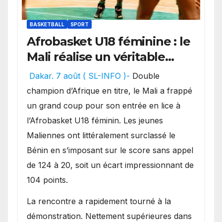
BASKETBALL
SPORT
Afrobasket U18 féminine : le
Mali réalise un véritable
festival offensif et inflige
Dakar. 7 août ( SL-INFO )-
Double
une lourde défaite au
champion d’Afrique en titre, le Mali a frappé
Bénin.
un grand coup pour son entrée en lice à
l’Afrobasket U18 féminin. Les jeunes
Maliennes ont littéralement surclassé le
Bénin en s’imposant sur le score sans appel
de 124 à 20, soit un écart impressionnant de
104 points.
La rencontre a rapidement tourné à la
démonstration. Nettement supérieures dans