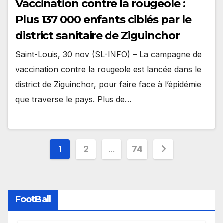
Vaccination contre la rougeole :
Plus 137 000 enfants ciblés par le
district sanitaire de Ziguinchor
Saint-Louis, 30 nov (SL-INFO) – La campagne de
vaccination contre la rougeole est lancée dans le
district de Ziguinchor, pour faire face à l’épidémie
que traverse le pays. Plus de…
Pagination
1
2
…
74
des
publications
FootBall