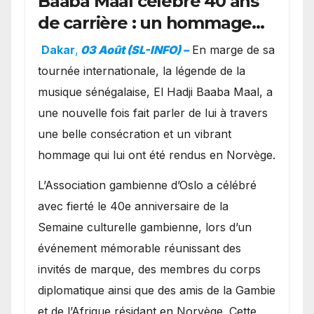
Baaba Maal célèbre 40 ans
de carrière : un hommage
exceptionnel à Oslo en
Dakar
,
03 Août (SL-INFO) –
​En marge de sa
présence de la famille
tournée internationale, la légende de la
royale.
musique sénégalaise, El Hadji Baaba Maal, a
une nouvelle fois fait parler de lui à travers
une belle consécration et un vibrant
hommage qui lui ont été rendus en Norvège.
​L’Association gambienne d’Oslo a célébré
avec fierté le 40e anniversaire de la
Semaine culturelle gambienne, lors d’un
événement mémorable réunissant des
invités de marque, des membres du corps
diplomatique ainsi que des amis de la Gambie
et de l’Afrique résidant en Norvège. Cette