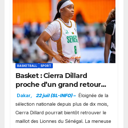
BASKETBALL
SPORT
Basket : Cierra Dillard
proche d’un grand retour
avec les Lionnes ?
Dakar
,
22 juil (SL-INFO) –
Éloignée de la
sélection nationale depuis plus de dix mois,
Cierra Dillard pourrait bientôt retrouver le
maillot des Lionnes du Sénégal. La meneuse