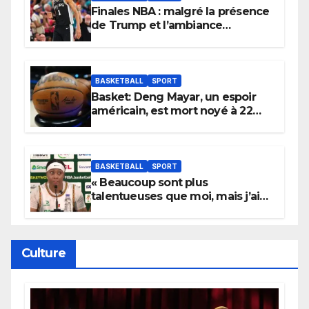
Finales NBA : malgré la présence
de Trump et l’ambiance
électrique du Garden,
Wembanyama fait taire New
York
BASKETBALL
SPORT
Basket: Deng Mayar, un espoir
américain, est mort noyé à 22
ans
BASKETBALL
SPORT
« Beaucoup sont plus
talentueuses que moi, mais j’ai
persévéré » : le message fort de
Cierra Dillard
Culture