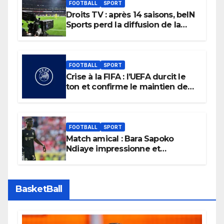
FOOTBALL
SPORT
Droits TV : après 14 saisons, beIN
Sports perd la diffusion de la
Liga
FOOTBALL
SPORT
Crise à la FIFA : l’UEFA durcit le
ton et confirme le maintien de
son boycott des Coupes du
monde.
FOOTBALL
SPORT
Match amical : Bara Sapoko
Ndiaye impressionne et
confirme son potentiel avec le
Bayern Munich
BasketBall