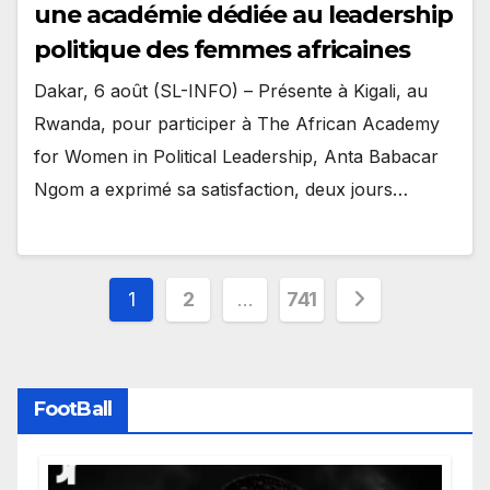
une académie dédiée au leadership
politique des femmes africaines
Dakar, 6 août (SL-INFO) – Présente à Kigali, au
Rwanda, pour participer à The African Academy
for Women in Political Leadership, Anta Babacar
Ngom a exprimé sa satisfaction, deux jours…
Pagination
1
2
…
741
des
publications
FootBall