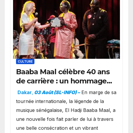
CULTURE
Baaba Maal célèbre 40 ans
de carrière : un hommage
exceptionnel à Oslo en
Dakar
,
03 Août (SL-INFO) –
​En marge de sa
présence de la famille
tournée internationale, la légende de la
royale.
musique sénégalaise, El Hadji Baaba Maal, a
une nouvelle fois fait parler de lui à travers
une belle consécration et un vibrant