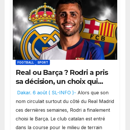
FOOTBALL
SPORT
Real ou Barça ? Rodri a pris
sa décision, un choix qui
pourrait faire grand bruit
Dakar. 6 août ( SL-INFO )-
Alors que son
sur le marché des
nom circulait surtout du côté du Real Madrid
transferts.
ces dernières semaines, Rodri a finalement
choisi le Barça. Le club catalan est entré
dans la course pour le milieu de terrain