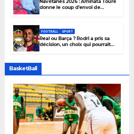
Navétanes 2026 : Aminata Touré
donne le coup d’envoi de
l’initiative « Zéro Violence »
depuis sa ville natale pour
promouvoir des compétitions
apaisées.
FOOTBALL
SPORT
Real ou Barça ? Rodri a pris sa
décision, un choix qui pourrait
faire grand bruit sur le marché
des transferts.
BasketBall