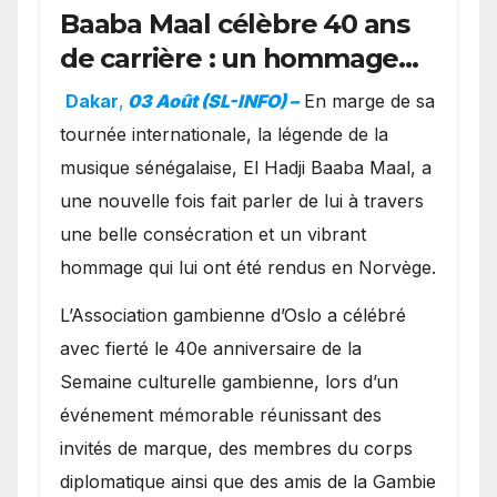
Baaba Maal célèbre 40 ans
de carrière : un hommage
exceptionnel à Oslo en
Dakar
,
03 Août (SL-INFO) –
​En marge de sa
présence de la famille
tournée internationale, la légende de la
royale.
musique sénégalaise, El Hadji Baaba Maal, a
une nouvelle fois fait parler de lui à travers
une belle consécration et un vibrant
hommage qui lui ont été rendus en Norvège.
​L’Association gambienne d’Oslo a célébré
avec fierté le 40e anniversaire de la
Semaine culturelle gambienne, lors d’un
événement mémorable réunissant des
invités de marque, des membres du corps
diplomatique ainsi que des amis de la Gambie