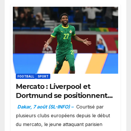
FOOTBALL
SPORT
Mercato : Liverpool et
Dortmund se positionnent
en favoris pour recruter
Dakar, 7 août (SL-INFO) –
Courtisé par
Ibrahim Mbaye
plusieurs clubs européens depuis le début
du mercato, le jeune attaquant parisien