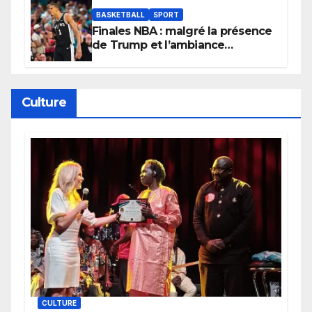
BASKETBALL
SPORT
Finales NBA : malgré la présence
de Trump et l’ambiance
électrique du Garden,
Wembanyama fait taire New
York
Culture
CULTURE