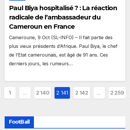
Paul Biya hospitalisé ? : La réaction
radicale de l’ambassadeur du
Cameroun en France
Cameroune, 9 Oct (SL-INFO) – Il fait partie des
plus vieux présidents d’Afrique. Paul Biya, le chef
de l’Etat camerounais, est âgé de 91 ans. Ces
derniers jours, les rumeurs…
gination
1
…
2 140
2 141
2 142
…
2 259
s
blications
FootBall