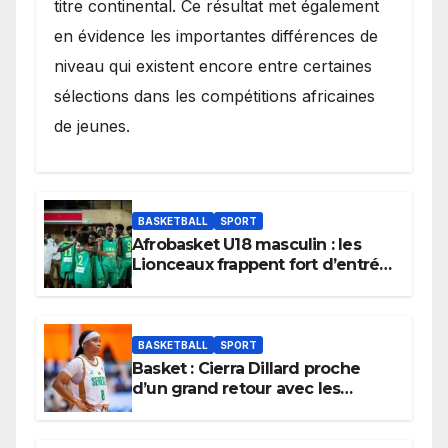
titre continental. Ce résultat met également
en évidence les importantes différences de
niveau qui existent encore entre certaines
sélections dans les compétitions africaines
de jeunes.
BASKETBALL
SPORT
Afrobasket U18 masculin : les
Lionceaux frappent fort d’entrée
et lancent idéalement leur
tournoi.
BASKETBALL
SPORT
Basket : Cierra Dillard proche
d’un grand retour avec les
Lionnes ?