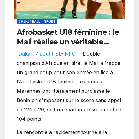
BASKETBALL
SPORT
Afrobasket U18 féminine : le
Mali réalise un véritable
festival offensif et inflige
Dakar. 7 août ( SL-INFO )-
Double
une lourde défaite au
champion d’Afrique en titre, le Mali a frappé
Bénin.
un grand coup pour son entrée en lice à
l’Afrobasket U18 féminin. Les jeunes
Maliennes ont littéralement surclassé le
Bénin en s’imposant sur le score sans appel
de 124 à 20, soit un écart impressionnant de
104 points.
La rencontre a rapidement tourné à la