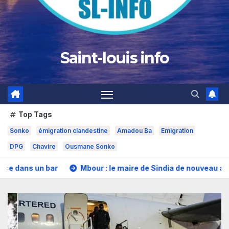
Saint-louis info
Top Tags
Sonko
émigration clandestine
Amadou Ba
Emigration
DPG
Chavire
Ousmane Sonko
bour : le maire de Sindia de nouveau arrêté
Crise migrat