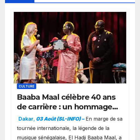
CULTURE
Baaba Maal célèbre 40 ans
de carrière : un hommage
exceptionnel à Oslo en
Dakar
,
03 Août (SL-INFO) –
​En marge de sa
présence de la famille
tournée internationale, la légende de la
royale.
musique sénégalaise, El Hadji Baaba Maal, a