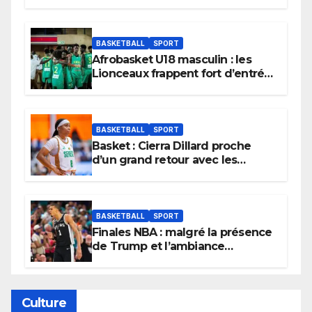
BASKETBALL
SPORT
Afrobasket U18 masculin : les
Lionceaux frappent fort d’entrée
et lancent idéalement leur
tournoi.
BASKETBALL
SPORT
Basket : Cierra Dillard proche
d’un grand retour avec les
Lionnes ?
BASKETBALL
SPORT
Finales NBA : malgré la présence
de Trump et l’ambiance
électrique du Garden,
Wembanyama fait taire New
York
Culture