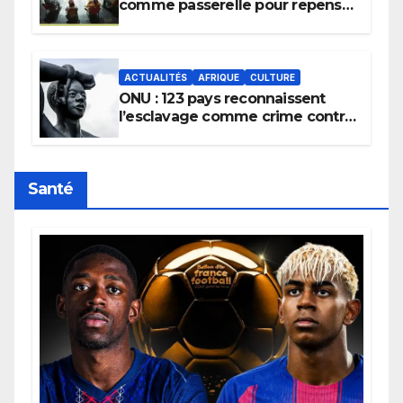
comme passerelle pour repenser
la transmission des savoirs
africains.
ACTUALITÉS
AFRIQUE
CULTURE
ONU : 123 pays reconnaissent
l’esclavage comme crime contre
l’humanité, la France toujours en
retard sur le Code noi
Santé