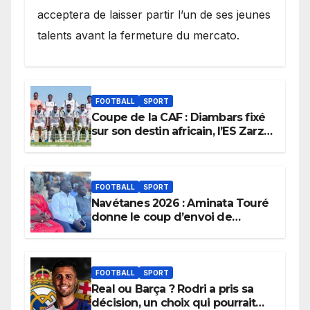
acceptera de laisser partir l’un de ses jeunes
talents avant la fermeture du mercato.
FOOTBALL
SPORT
Coupe de la CAF : Diambars fixé
sur son destin africain, l’ES Zarzis
sera son premier obstacle.
FOOTBALL
SPORT
Navétanes 2026 : Aminata Touré
donne le coup d’envoi de
l’initiative « Zéro Violence »
depuis sa ville natale pour
promouvoir des compétitions
apaisées.
FOOTBALL
SPORT
Real ou Barça ? Rodri a pris sa
décision, un choix qui pourrait