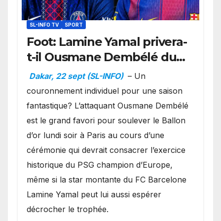
SL-INFO TV
SPORT
Foot: Lamine Yamal privera-
t-il Ousmane Dembélé du
Ballon d’or ?
Dakar, 22 sept (SL-INFO)
– Un
couronnement individuel pour une saison
fantastique? L’attaquant Ousmane Dembélé
est le grand favori pour soulever le Ballon
d’or lundi soir à Paris au cours d’une
cérémonie qui devrait consacrer l’exercice
historique du PSG champion d’Europe,
même si la star montante du FC Barcelone
Lamine Yamal peut lui aussi espérer
décrocher le trophée.