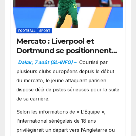
FOOTBALL
SPORT
Mercato : Liverpool et
Dortmund se positionnent
en favoris pour recruter
Dakar, 7 août (SL-INFO) –
Courtisé par
Ibrahim Mbaye
plusieurs clubs européens depuis le début
du mercato, le jeune attaquant parisien
dispose déjà de pistes sérieuses pour la suite
de sa carrière.
Selon les informations de « L’Équipe »,
l’international sénégalais de 18 ans
privilégierait un départ vers l’Angleterre ou