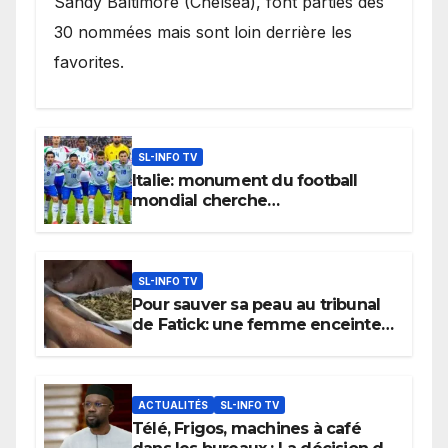
Sandy Baltimore (Chelsea), font parties des
30 nommées mais sont loin derrière les
favorites.
SL-INFO TV
Italie: monument du football
mondial cherche
désespérément sélectionneur
SL-INFO TV
Pour sauver sa peau au tribunal
de Fatick: une femme enceinte
mouille son époux
ACTUALITÉS
SL-INFO TV
Télé, Frigos, machines à café