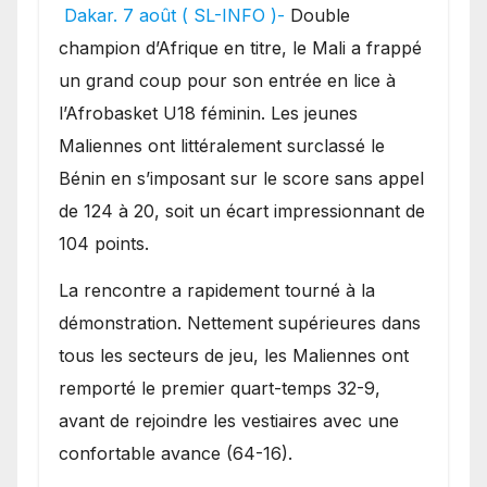
festival offensif et inflige
Dakar. 7 août ( SL-INFO )-
Double
une lourde défaite au
champion d’Afrique en titre, le Mali a frappé
Bénin.
un grand coup pour son entrée en lice à
l’Afrobasket U18 féminin. Les jeunes
Maliennes ont littéralement surclassé le
Bénin en s’imposant sur le score sans appel
de 124 à 20, soit un écart impressionnant de
104 points.
La rencontre a rapidement tourné à la
démonstration. Nettement supérieures dans
tous les secteurs de jeu, les Maliennes ont
remporté le premier quart-temps 32-9,
avant de rejoindre les vestiaires avec une
confortable avance (64-16).