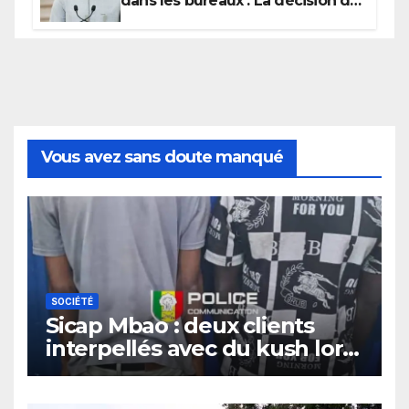
dans les bureaux : La décision de
Sonko (Document)
Vous avez sans doute manqué
SOCIÉTÉ
Sicap Mbao : deux clients
interpellés avec du kush lors
d’un contrôle de police dans
un bar