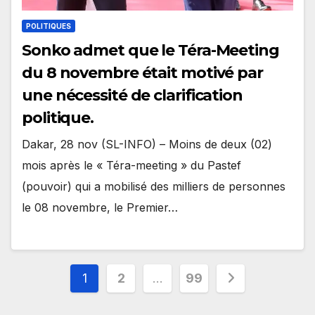
POLITIQUES
Sonko admet que le Téra-Meeting
du 8 novembre était motivé par
une nécessité de clarification
politique.
Dakar, 28 nov (SL-INFO) – Moins de deux (02)
mois après le « Téra-meeting » du Pastef
(pouvoir) qui a mobilisé des milliers de personnes
le 08 novembre, le Premier…
Pagination
1
2
…
99
des