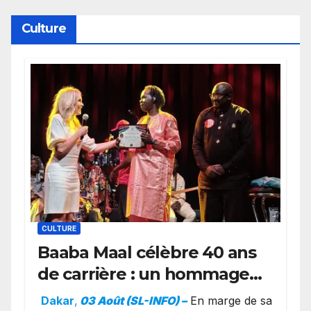
Culture
CULTURE
Baaba Maal célèbre 40 ans
de carrière : un hommage
exceptionnel à Oslo en
Dakar
,
03 Août (SL-INFO) –
​En marge de sa