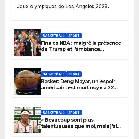
Jeux olympiques de Los Angeles 2028.
BASKETBALL
SPORT
Finales NBA : malgré la présence
de Trump et l’ambiance
électrique du Garden,
Wembanyama fait taire New
York
BASKETBALL
SPORT
Basket: Deng Mayar, un espoir
américain, est mort noyé à 22
ans
BASKETBALL
SPORT
« Beaucoup sont plus
talentueuses que moi, mais j’ai
persévéré » : le message fort de
Cierra Dillard