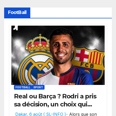
publications
FootBall
FOOTBALL
SPORT
Real ou Barça ? Rodri a pris
sa décision, un choix qui
pourrait faire grand bruit
Dakar. 6 août ( SL-INFO )-
Alors que son