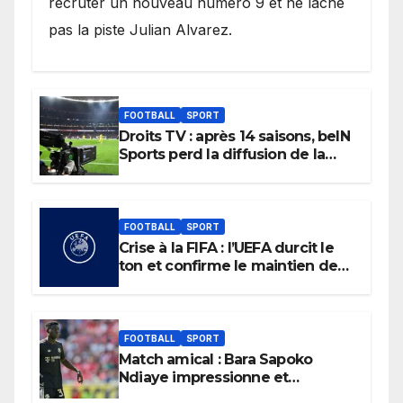
recruter un nouveau numéro 9 et ne lâche
pas la piste Julian Alvarez.
FOOTBALL
SPORT
Droits TV : après 14 saisons, beIN
Sports perd la diffusion de la
Liga
FOOTBALL
SPORT
Crise à la FIFA : l’UEFA durcit le
ton et confirme le maintien de
son boycott des Coupes du
monde.
FOOTBALL
SPORT
Match amical : Bara Sapoko
Ndiaye impressionne et
confirme son potentiel avec le