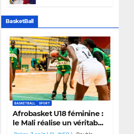
faire grand bruit sur le
marché des transferts.
BasketBall
BASKETBALL
SPORT
Afrobasket U18 féminine :
le Mali réalise un véritable
festival offensif et inflige