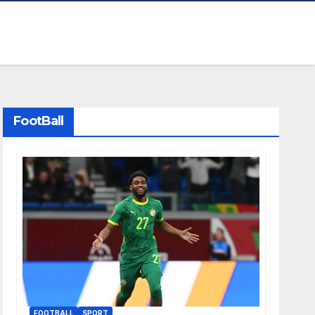
FootBall
FOOTBALL
SPORT