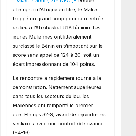
Dakar. 7 août ( SL-INFO )-
Double
une lourde défaite au
champion d’Afrique en titre, le Mali a
Bénin.
frappé un grand coup pour son entrée
en lice à l’Afrobasket U18 féminin. Les
jeunes Maliennes ont littéralement
surclassé le Bénin en s’imposant sur le
score sans appel de 124 à 20, soit un
écart impressionnant de 104 points.
La rencontre a rapidement tourné à la
démonstration. Nettement supérieures
dans tous les secteurs de jeu, les
Maliennes ont remporté le premier
quart-temps 32-9, avant de rejoindre les
vestiaires avec une confortable avance
(64-16).