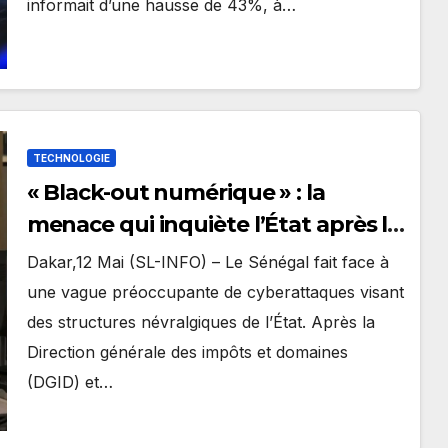
informait d’une hausse de 43%, à…
TECHNOLOGIE
« Black-out numérique » : la
menace qui inquiète l’État après la
fuite de 70 Go de données
Dakar,12 Mai (SL-INFO) – Le Sénégal fait face à
une vague préoccupante de cyberattaques visant
des structures névralgiques de l’État. Après la
Direction générale des impôts et domaines
(DGID) et…