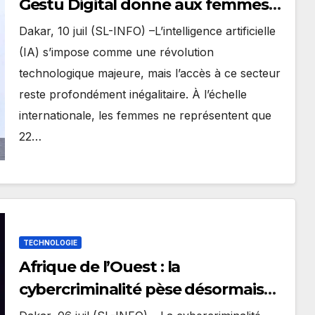
Gëstu Digital donne aux femmes
les clés du numérique de demain.
Dakar, 10 juil (SL-INFO) –L’intelligence artificielle
(IA) s’impose comme une révolution
technologique majeure, mais l’accès à ce secteur
reste profondément inégalitaire. À l’échelle
internationale, les femmes ne représentent que
22…
TECHNOLOGIE
Afrique de l’Ouest : la
cybercriminalité pèse désormais
plus de 30 % des crimes recensés