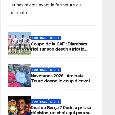
jeunes talents avant la fermeture du
mercato.
FOOTBALL
SPORT
Coupe de la CAF : Diambars
fixé sur son destin africain,
l’ES Zarzis sera son premier
obstacle.
FOOTBALL
SPORT
Navétanes 2026 : Aminata
Touré donne le coup d’envoi
de l’initiative « Zéro Violence
» depuis sa ville natale pour
promouvoir des compétitions
apaisées.
FOOTBALL
SPORT
Real ou Barça ? Rodri a pris sa
décision, un choix qui pourrait