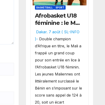
BASKETBALL
SPORT
Afrobasket U18
féminine : le Mali
réalise un
Dakar. 7 août ( SL-INFO
véritable festival
)-
Double champion
offensif et
d’Afrique en titre, le Mali a
inflige une
frappé un grand coup
lourde défaite
pour son entrée en lice à
au Bénin.
l’Afrobasket U18 féminin.
Les jeunes Maliennes ont
littéralement surclassé le
Bénin en s’imposant sur le
score sans appel de 124 à
20, soit un écart