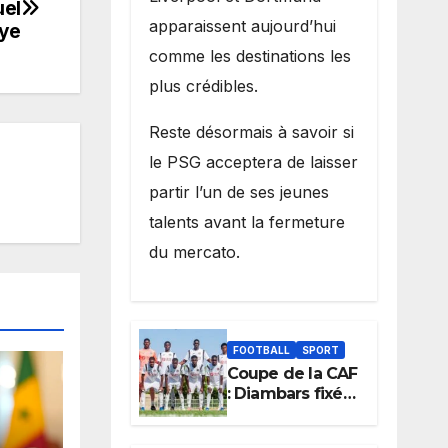
uel
apparaissent aujourd’hui
aye
comme les destinations les
plus crédibles.
Reste désormais à savoir si
le PSG acceptera de laisser
partir l’un de ses jeunes
talents avant la fermeture
du mercato.
FOOTBALL
SPORT
Coupe de la CAF
: Diambars fixé
sur son destin
africain, l’ES