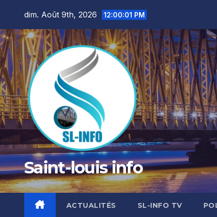
Skip
dim. Août 9th, 2026
12:00:03 PM
to
content
Saint-louis info
ACTUALITÉS
SL-INFO TV
PO