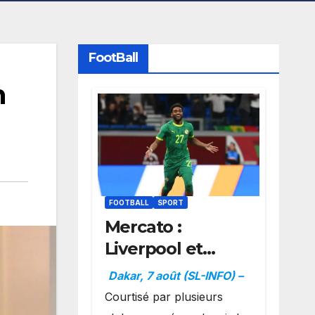
FootBall
n
FOOTBALL
SPORT
Mercato :
Liverpool et
Dortmund se
Dakar, 7 août (SL-INFO) –
positionnent en
Courtisé par plusieurs
favoris pour