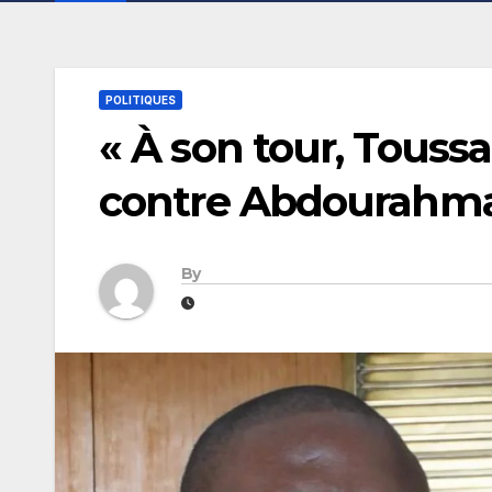
POLITIQUES
« À son tour, Touss
contre Abdourahma
By