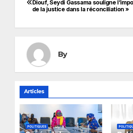
Diouf, Seydi Gassama souligne l’imp
de
de la justice dans la réconciliation »
l’article
By
Articles
POLITIQUES
POLITIQ