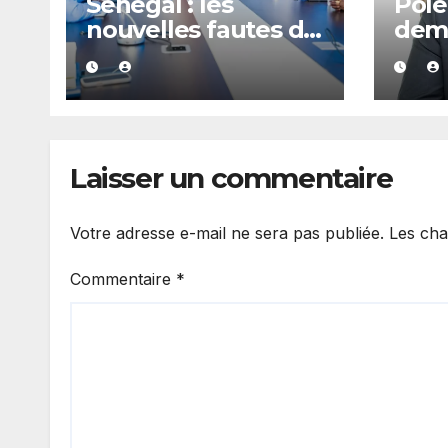
Sénégal : les
Polé
nouvelles fautes de
dem
langage d’Amy
d’exp
Mara provoquent
Kiir
des réactions sur
appo
les réseaux sociaux
à M
Dian
Laisser un commentaire
Votre adresse e-mail ne sera pas publiée.
Les cha
Commentaire
*