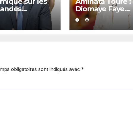
mique sur les
Aminata Touré : 
andes
Diomaye Faye
lications :
dispose de tout
ay de Kolda
l’année 2027 po
rte son soutien
organiser les
amadou Lamine
élections locale
té
dans la légalité 
mps obligatoires sont indiqués avec
*