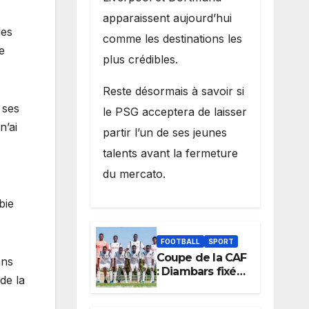
apparaissent aujourd’hui
des
comme les destinations les
e
plus crédibles.
Reste désormais à savoir si
 ses
le PSG acceptera de laisser
n’ai
partir l’un de ses jeunes
talents avant la fermeture
du mercato.
bie
FOOTBALL
SPORT
Coupe de la CAF
ans
: Diambars fixé
 de la
sur son destin
africain, l’ES