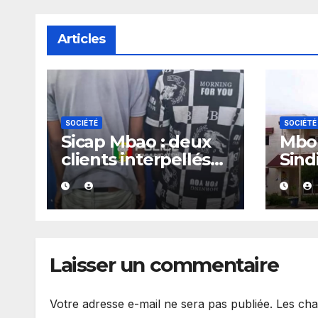
Articles
SOCIÉTÉ
SOCIÉTÉ
Sicap Mbao : deux
Mbou
clients interpellés
Sind
avec du kush lors
arrê
d’un contrôle de
police dans un bar
Laisser un commentaire
Votre adresse e-mail ne sera pas publiée.
Les cha