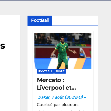
FootBall
s
FOOTBALL
SPORT
Mercato :
Liverpool et
Dortmund se
Dakar, 7 août (SL-INFO) –
positionnent en
Courtisé par plusieurs
favoris pour