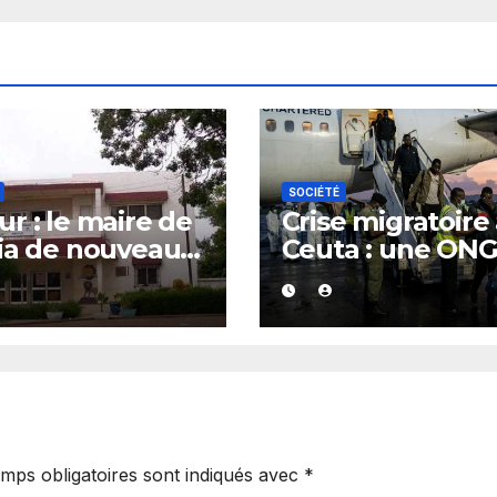
SOCIÉTÉ
r : le maire de
Crise migratoire
ia de nouveau
Ceuta : une ON
té
marocaine met 
cause les
responsabilités 
Rabat et de Mad
mps obligatoires sont indiqués avec
*