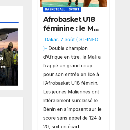
BASKETBALL
SPORT
Afrobasket U18
féminine : le Mali
réalise un
Dakar. 7 août ( SL-INFO
véritable festival
)-
Double champion
offensif et
 à
d’Afrique en titre, le Mali a
inflige une
G
frappé un grand coup
en
lourde défaite
pour son entrée en lice à
au Bénin.
l’Afrobasket U18 féminin.
de
Les jeunes Maliennes ont
rid
littéralement surclassé le
Bénin en s’imposant sur le
score sans appel de 124 à
20, soit un écart