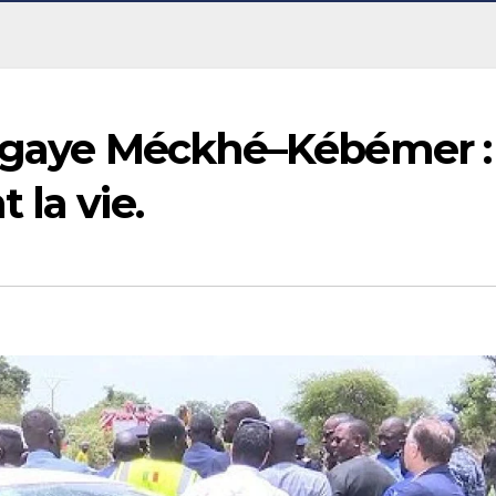
 Ngaye Méckhé–Kébémer :
 la vie.