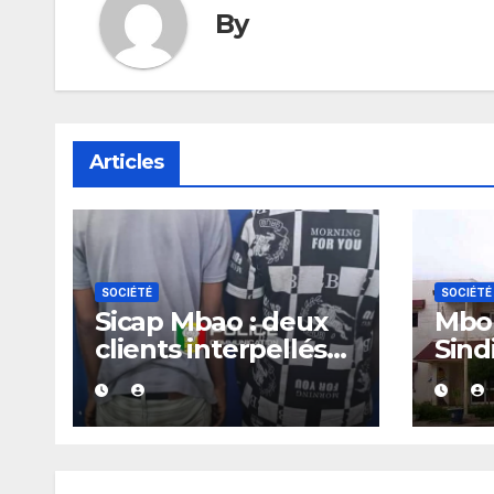
By
Articles
SOCIÉTÉ
SOCIÉTÉ
Sicap Mbao : deux
Mbou
clients interpellés
Sind
avec du kush lors
arrê
d’un contrôle de
police dans un bar