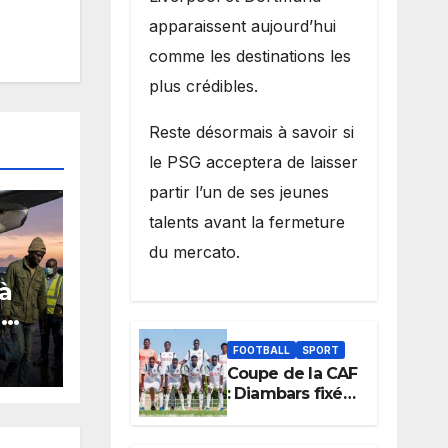
apparaissent aujourd’hui
comme les destinations les
plus crédibles.
Reste désormais à savoir si
le PSG acceptera de laisser
partir l’un de ses jeunes
talents avant la fermeture
du mercato.
 à
G
en
FOOTBALL
SPORT
Coupe de la CAF
de
: Diambars fixé
rid
sur son destin
africain, l’ES