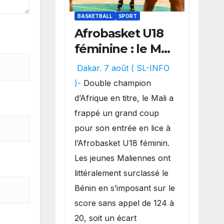
BASKETBALL
SPORT
Afrobasket U18
féminine : le Mali
réalise un
Dakar. 7 août ( SL-INFO
véritable festival
)-
Double champion
offensif et
d’Afrique en titre, le Mali a
inflige une
frappé un grand coup
lourde défaite
pour son entrée en lice à
au Bénin.
l’Afrobasket U18 féminin.
Les jeunes Maliennes ont
littéralement surclassé le
Bénin en s’imposant sur le
score sans appel de 124 à
20, soit un écart