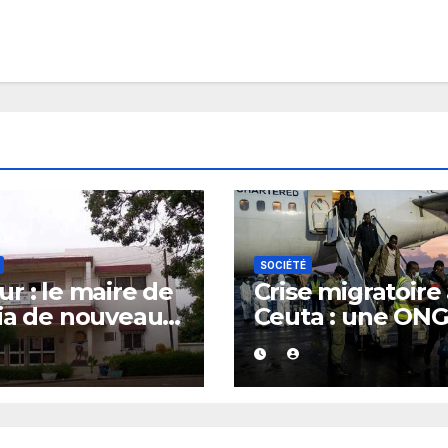
SOCIÉTÉ
r : le maire de
Crise migratoire
ia de nouveau
Ceuta : une ON
té
marocaine met 
cause les
responsabilités 
Rabat et de Mad