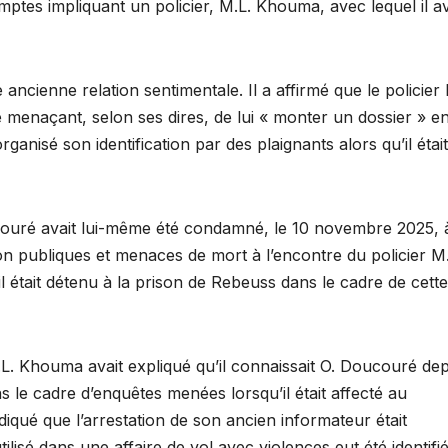
ptes impliquant un policier, M.L. Khouma, avec lequel il av
ancienne relation sentimentale. Il a affirmé que le policier l
menaçant, selon ses dires, de lui « monter un dossier » e
rganisé son identification par des plaignants alors qu’il était
couré avait lui-même été condamné, le 10 novembre 2025, 
on publiques et menaces de mort à l’encontre du policier M.
l était détenu à la prison de Rebeuss dans le cadre de cette
M.L. Khouma avait expliqué qu’il connaissait O. Doucouré de
s le cadre d’enquêtes menées lorsqu’il était affecté au
ndiqué que l’arrestation de son ancien informateur était
isé dans une affaire de vol avec violences eut été identifi