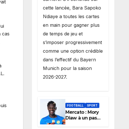
ait
cette lancée, Bara Sapoko
Ndiaye a toutes les cartes
en main pour gagner plus
ui
n cas
de temps de jeu et
s’imposer progressivement
comme une option crédible
dans l’effectif du Bayern
à
Munich pour la saison
L.
2026-2027.
puis
FOOTBALL
SPORT
Mercato : Mory
Diaw à un pas
de Lille, le
é