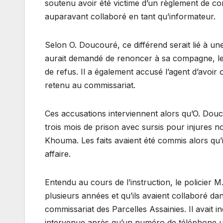
soutenu avoir été victime d’un règlement de com
auparavant collaboré en tant qu’informateur.
Selon O. Doucouré, ce différend serait lié à une 
aurait demandé de renoncer à sa compagne, le 
de refus. Il a également accusé l’agent d’avoir o
retenu au commissariat.
Ces accusations interviennent alors qu’O. Dou
trois mois de prison avec sursis pour injures n
Khouma. Les faits avaient été commis alors qu’i
affaire.
Entendu au cours de l’instruction, le policier 
plusieurs années et qu’ils avaient collaboré dan
commissariat des Parcelles Assainies. Il avait i
intervenue après qu’un numéro de téléphone util