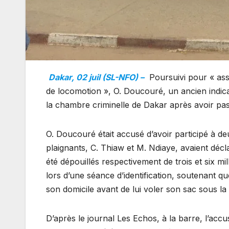
Dakar, 02 juil (SL-NFO) –
Poursuivi pour « ass
de locomotion », O. Doucouré, un ancien indica
la chambre criminelle de Dakar après avoir pas
O. Doucouré était accusé d’avoir participé à d
plaignants, C. Thiaw et M. Ndiaye, avaient décla
été dépouillés respectivement de trois et six m
lors d’une séance d’identification, soutenant que
son domicile avant de lui voler son sac sous l
D’après le journal Les Echos, à la barre, l’accus