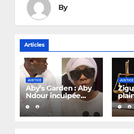
By
Articles
JUSTICE
JUSTICE
Aby’s Garden : Aby
Zigu
Ndour inculpée
plai
pour abus de biens
diff
sociaux dans une
dépo
affaire portant sur
mair
420 millions FCFA