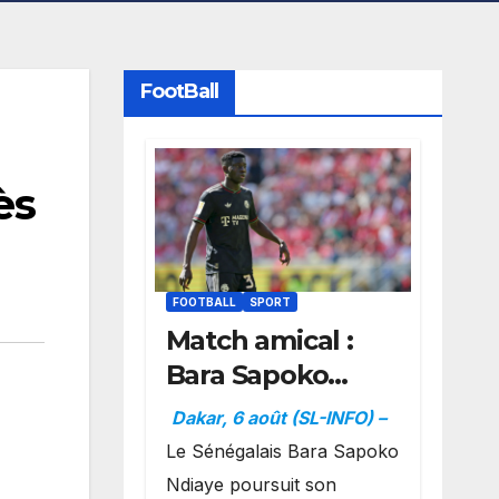
FootBall
ès
FOOTBALL
SPORT
Match amical :
Bara Sapoko
Ndiaye
Dakar, 6 août (SL-INFO) –
impressionne et
Le Sénégalais Bara Sapoko
confirme son
Ndiaye poursuit son