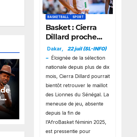
BASKETBALL
SPORT
Basket : Cierra
Dillard proche
d’un grand
Dakar
,
22 juil (SL-INFO)
retour avec les
–
Éloignée de la sélection
Lionnes ?
nationale depuis plus de dix
mois, Cierra Dillard pourrait
bientôt retrouver le maillot
 de
des Lionnes du Sénégal. La
u
meneuse de jeu, absente
é à
depuis la fin de
l’AfroBasket féminin 2025,
est pressentie pour
is