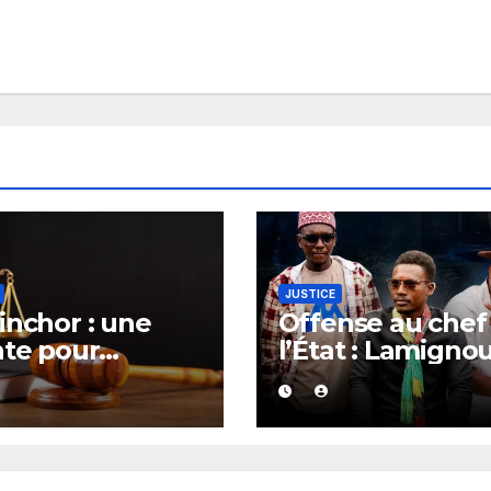
JUSTICE
inchor : une
Offense au chef
nte pour
l’État : Lamigno
amation
Darou condamn
sée contre le
3 mois ferme,
e Djibril Sonko
Oustaz Thiep et
Ndiaye Touba
écopent de 2 mo