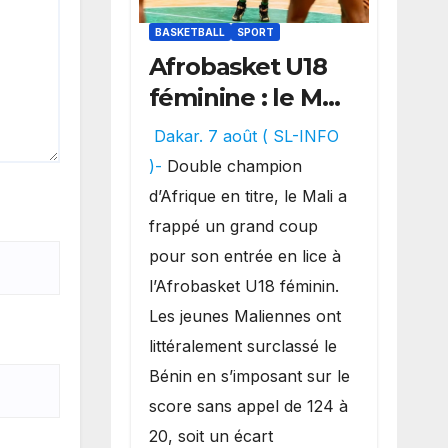
BASKETBALL
SPORT
Afrobasket U18
féminine : le Mali
réalise un
Dakar. 7 août ( SL-INFO
véritable festival
)-
Double champion
offensif et
d’Afrique en titre, le Mali a
inflige une
frappé un grand coup
lourde défaite
pour son entrée en lice à
au Bénin.
l’Afrobasket U18 féminin.
Les jeunes Maliennes ont
littéralement surclassé le
Bénin en s’imposant sur le
score sans appel de 124 à
20, soit un écart