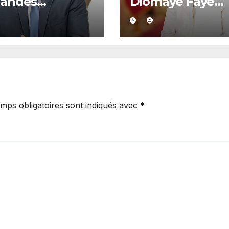
andes
Diomaye Faye
lications :
dispose de tout
ay de Kolda
l’année 2027 po
rte son soutien
organiser les
amadou Lamine
élections locale
té
dans la légalité 
mps obligatoires sont indiqués avec
*