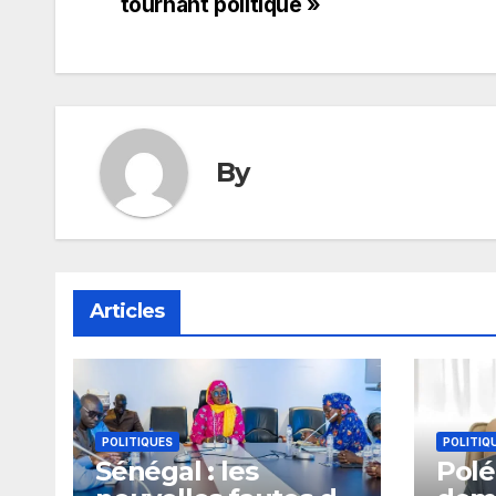
de
tournant politique »
l’article
By
Articles
POLITIQUES
POLITIQ
Sénégal : les
Polé