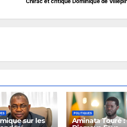
Chirac et critique Dominique de Villepi
UES
POLITIQUES
mique sur les
Aminata Touré : 