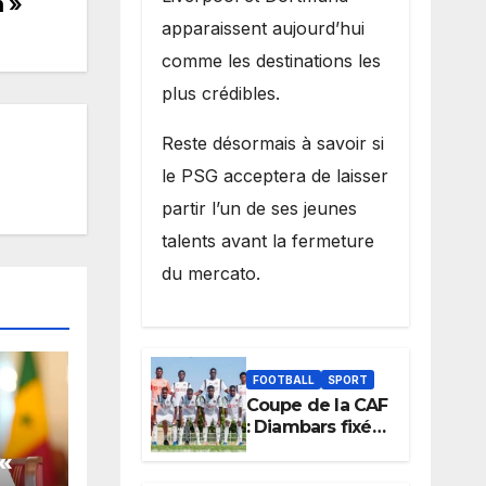
n »
apparaissent aujourd’hui
comme les destinations les
plus crédibles.
Reste désormais à savoir si
le PSG acceptera de laisser
partir l’un de ses jeunes
talents avant la fermeture
du mercato.
FOOTBALL
SPORT
Coupe de la CAF
: Diambars fixé
sur son destin
«
africain, l’ES