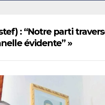
ef) : “Notre parti traver
nnelle évidente” »