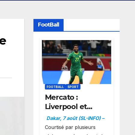
FootBall
se
FOOTBALL
SPORT
Mercato :
Liverpool et
Dortmund se
Dakar, 7 août (SL-INFO) –
positionnent en
Courtisé par plusieurs
favoris pour