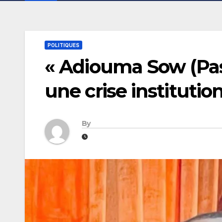
POLITIQUES
« Adiouma Sow (Past
une crise institutio
By