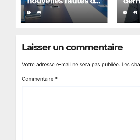
nouvelles fautes de
dem
langage d’Amy
d’exp
Mara provoquent
Kiir
des réactions sur
appo
les réseaux sociaux
à M
Dian
Laisser un commentaire
Votre adresse e-mail ne sera pas publiée.
Les cha
Commentaire
*