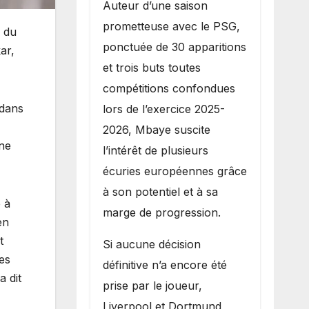
Auteur d’une saison
prometteuse avec le PSG,
e du
ponctuée de 30 apparitions
ar,
et trois buts toutes
compétitions confondues
 dans
lors de l’exercice 2025-
2026, Mbaye suscite
nne
l’intérêt de plusieurs
écuries européennes grâce
à son potentiel et à sa
 à
marge de progression.
en
t
Si aucune décision
es
définitive n’a encore été
a dit
prise par le joueur,
Liverpool et Dortmund