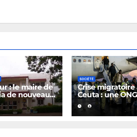
SOCIÉTÉ
r : le maire de
Crise migratoire
ia de nouveau
Ceuta : une ON
té
marocaine met 
cause les
responsabilités 
Rabat et de Mad