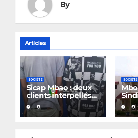
By
Articles
SOCIÉTÉ
SOCIÉTÉ
Sicap Mbao : deux
Mbou
clients interpellés
Sind
avec du kush lors
arrê
d’un contrôle de
police dans un bar