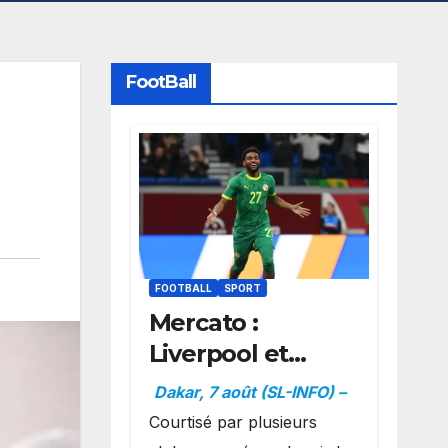
FootBall
FOOTBALL
SPORT
Mercato :
Liverpool et
Dortmund se
Dakar, 7 août (SL-INFO) –
positionnent en
Courtisé par plusieurs
favoris pour