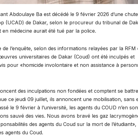
iant Abdoulaye Ba est décédé le 9 février 2026 d’une chut
iop (UCAD) de Dakar, selon le procureur du tribunal de Dak
 en médecine aurait été tué par la police.
dre de l’enquête, selon des informations relayées par la RFM
 œuvres universitaires de Dakar (Coud) ont été inculpés et
uivis pour «homicide involontaire et non assistance à perso
oncent des inculpations non fondées et comptent se battre
 ce jeudi 09 juillet, ils annoncent une mobilisation, sans 
ssé le 9 février à l’université, les agents du COUD n’en son
vons sauvé des vies. Nous avons bravé les gaz lacrymogèn
sponsabilités des agents du Coud sur la mort de l’étudiant», 
es agents du Coud.