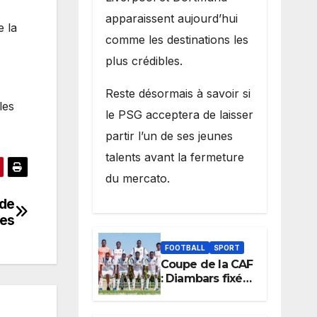
apparaissent aujourd’hui
e la
comme les destinations les
plus crédibles.
Reste désormais à savoir si
les
le PSG acceptera de laisser
partir l’un de ses jeunes
talents avant la fermeture
du mercato.
 de
les
FOOTBALL
SPORT
Coupe de la CAF
: Diambars fixé
sur son destin
africain, l’ES