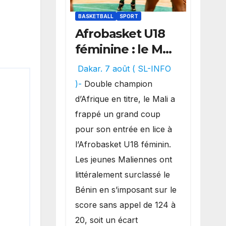
BASKETBALL
SPORT
Afrobasket U18
féminine : le Mali
réalise un
Dakar. 7 août ( SL-INFO
véritable festival
)-
Double champion
offensif et
d’Afrique en titre, le Mali a
inflige une
frappé un grand coup
lourde défaite
pour son entrée en lice à
au Bénin.
l’Afrobasket U18 féminin.
Les jeunes Maliennes ont
littéralement surclassé le
Bénin en s’imposant sur le
score sans appel de 124 à
20, soit un écart