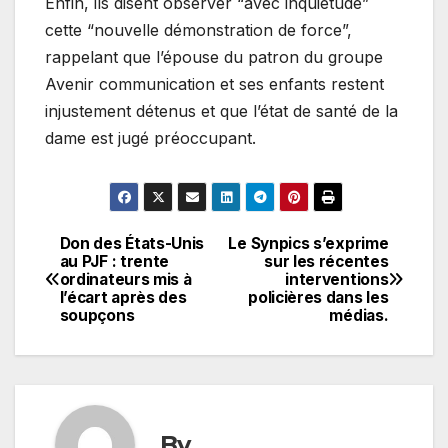
Enfin, ils disent observer “avec inquiétude”
cette “nouvelle démonstration de force”,
rappelant que l’épouse du patron du groupe
Avenir communication et ses enfants restent
injustement détenus et que l’état de santé de la
dame est jugé préoccupant.
Don des États-Unis
Le Synpics s’exprime
Navigation
au PJF : trente
sur les récentes
ordinateurs mis à
interventions
de
l’écart après des
policières dans les
soupçons
médias.
l’article
By