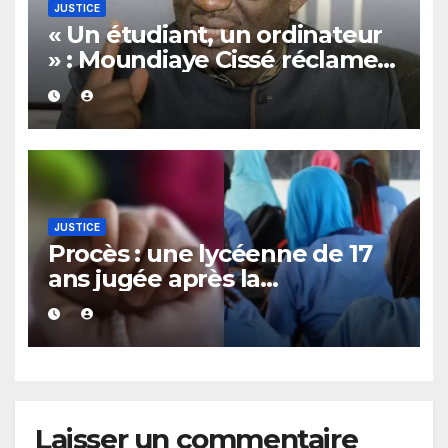
JUSTICE
« Un étudiant, un ordinateur
» : Moundiaye Cissé réclame
une enquête de l’OFNAC
JUSTICE
Procès : une lycéenne de 17
ans jugée après la
découverte d’un bébé caché
sous un lit
Laisser un commentaire