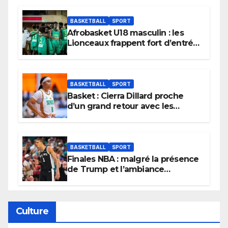
BASKETBALL
SPORT
Afrobasket U18 masculin : les
Lionceaux frappent fort d’entrée
et lancent idéalement leur
tournoi.
BASKETBALL
SPORT
Basket : Cierra Dillard proche
d’un grand retour avec les
Lionnes ?
BASKETBALL
SPORT
Finales NBA : malgré la présence
de Trump et l’ambiance
électrique du Garden,
Wembanyama fait taire New
York
Culture