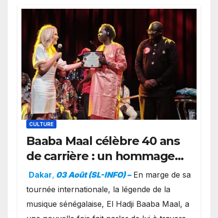
CULTURE
Baaba Maal célèbre 40 ans
de carrière : un hommage
exceptionnel à Oslo en
Dakar
,
03 Août (SL-INFO) –
​En marge de sa
présence de la famille
tournée internationale, la légende de la
royale.
musique sénégalaise, El Hadji Baaba Maal, a