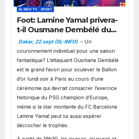
SL-INFO TV
SPORT
Foot: Lamine Yamal privera-
t-il Ousmane Dembélé du
Ballon d’or ?
Dakar, 22 sept (SL-INFO)
– Un
couronnement individuel pour une saison
fantastique? L’attaquant Ousmane Dembélé
est le grand favori pour soulever le Ballon
d’or lundi soir à Paris au cours d’une
cérémonie qui devrait consacrer l’exercice
historique du PSG champion d’Europe,
même si la star montante du FC Barcelone
Lamine Yamal peut lui aussi espérer
décrocher le trophée.
A partir de 19h30, les joueurs, joueuses et