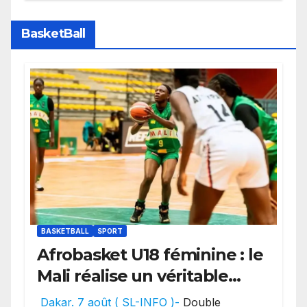
des transferts.
BasketBall
BASKETBALL
SPORT
Afrobasket U18 féminine : le
Mali réalise un véritable
festival offensif et inflige
Dakar. 7 août ( SL-INFO )-
Double