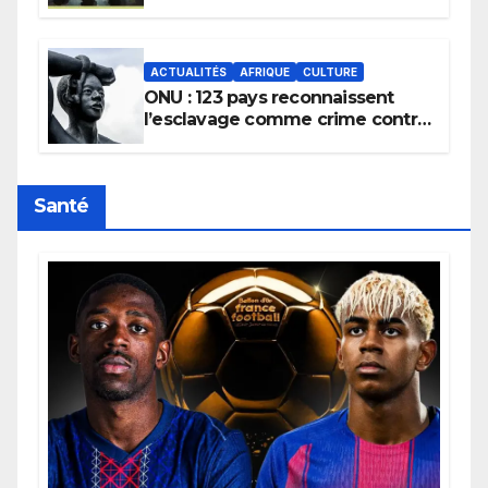
la transmission des savoirs
africains.
ACTUALITÉS
AFRIQUE
CULTURE
ONU : 123 pays reconnaissent
l’esclavage comme crime contre
l’humanité, la France toujours en
retard sur le Code noi
Santé