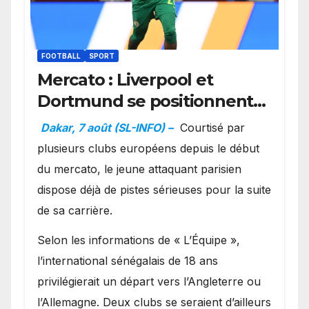
FOOTBALL
SPORT
Mercato : Liverpool et
Dortmund se positionnent
en favoris pour recruter
Dakar, 7 août (SL-INFO) –
Courtisé par
Ibrahim Mbaye
plusieurs clubs européens depuis le début
du mercato, le jeune attaquant parisien
dispose déjà de pistes sérieuses pour la suite
de sa carrière.
Selon les informations de « L’Équipe »,
l’international sénégalais de 18 ans
privilégierait un départ vers l’Angleterre ou
l’Allemagne. Deux clubs se seraient d’ailleurs