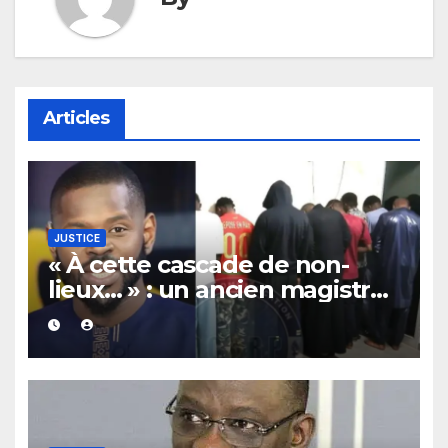
Articles
JUSTICE
« À cette cascade de non-
lieux… » : un ancien magistrat
annonce une bonne nouvelle
pour Pape Cheikh Diallo et
Cie