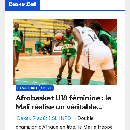
BasketBall
BASKETBALL
SPORT
Afrobasket U18 féminine : le
Mali réalise un véritable
festival offensif et inflige
Dakar. 7 août ( SL-INFO )-
Double
une lourde défaite au
champion d’Afrique en titre, le Mali a frappé