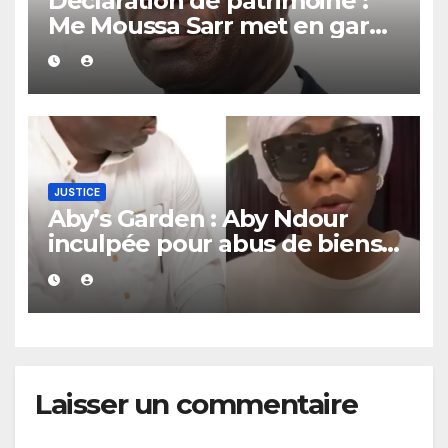
Déclaration de patrimoine :
Me Moussa Sarr met en garde
les récalcitrants
JUSTICE
Aby’s Garden : Aby Ndour
inculpée pour abus de biens
sociaux dans une affaire
portant sur 420 millions FCFA
Laisser un commentaire