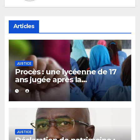
Articles
JUSTICE
Procès : une lycéenne de 17
ans jugée après la
découverte d’un bébé caché
sous un lit
JUSTICE