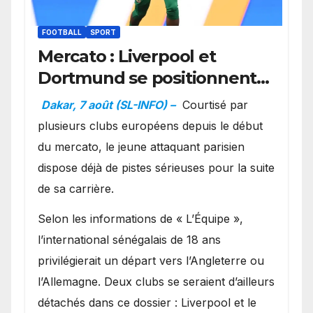
FOOTBALL
SPORT
Mercato : Liverpool et
Dortmund se positionnent
en favoris pour recruter
Dakar, 7 août (SL-INFO) –
Courtisé par
Ibrahim Mbaye
plusieurs clubs européens depuis le début
du mercato, le jeune attaquant parisien
dispose déjà de pistes sérieuses pour la suite
de sa carrière.
Selon les informations de « L’Équipe »,
l’international sénégalais de 18 ans
privilégierait un départ vers l’Angleterre ou
l’Allemagne. Deux clubs se seraient d’ailleurs
détachés dans ce dossier : Liverpool et le