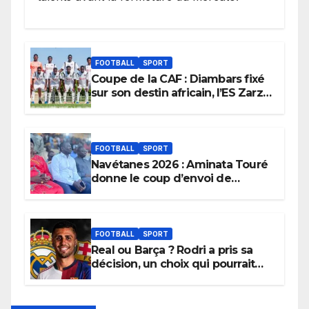
FOOTBALL
SPORT
Coupe de la CAF : Diambars fixé
sur son destin africain, l’ES Zarzis
sera son premier obstacle.
FOOTBALL
SPORT
Navétanes 2026 : Aminata Touré
donne le coup d’envoi de
l’initiative « Zéro Violence »
depuis sa ville natale pour
promouvoir des compétitions
apaisées.
FOOTBALL
SPORT
Real ou Barça ? Rodri a pris sa
décision, un choix qui pourrait
faire grand bruit sur le marché
des transferts.