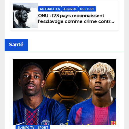
ACTUALITÉS
AFRIQUE
CULTURE
ONU : 123 pays reconnaissent
l’esclavage comme crime contre
l’humanité, la France toujours en
retard sur le Code noi
Santé
SL-INFO TV
SPORT