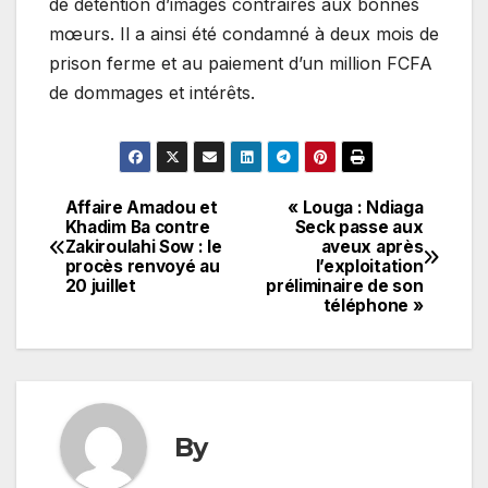
de détention d’images contraires aux bonnes
mœurs. Il a ainsi été condamné à deux mois de
prison ferme et au paiement d’un million FCFA
de dommages et intérêts.
Affaire Amadou et
« Louga : Ndiaga
Navigation
Khadim Ba contre
Seck passe aux
Zakiroulahi Sow : le
aveux après
de
procès renvoyé au
l’exploitation
20 juillet
préliminaire de son
l’article
téléphone »
By