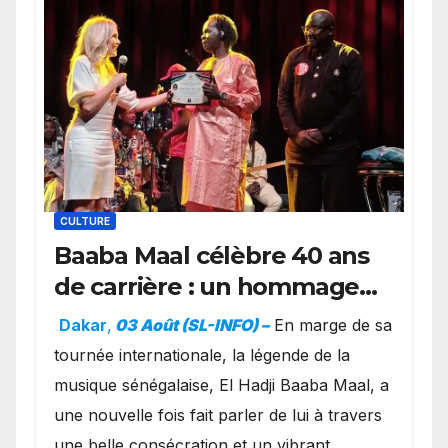
CULTURE
Baaba Maal célèbre 40 ans
de carrière : un hommage
exceptionnel à Oslo en
Dakar
,
03 Août (SL-INFO) –
​En marge de sa
présence de la famille
tournée internationale, la légende de la
royale.
musique sénégalaise, El Hadji Baaba Maal, a
une nouvelle fois fait parler de lui à travers
une belle consécration et un vibrant