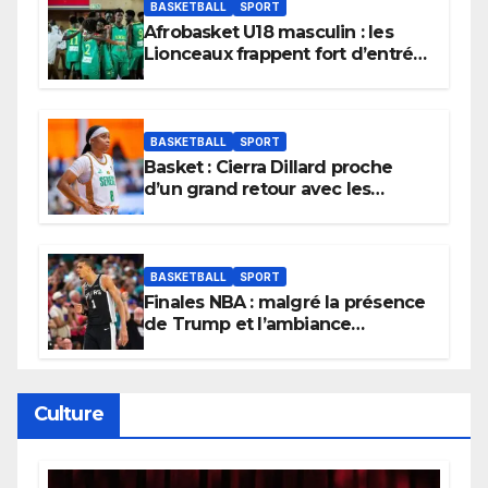
BASKETBALL
SPORT
Afrobasket U18 masculin : les
Lionceaux frappent fort d’entrée
et lancent idéalement leur
tournoi.
BASKETBALL
SPORT
Basket : Cierra Dillard proche
d’un grand retour avec les
Lionnes ?
BASKETBALL
SPORT
Finales NBA : malgré la présence
de Trump et l’ambiance
électrique du Garden,
Wembanyama fait taire New
York
Culture