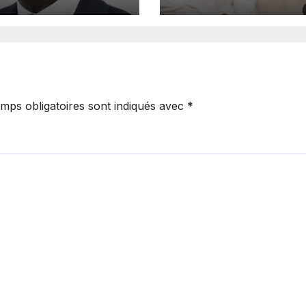
e les
sociaux dans un
lcitrants
affaire portant s
420 millions FC
mps obligatoires sont indiqués avec
*