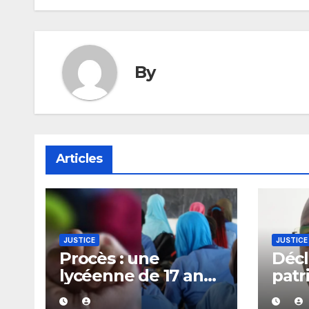
By
Articles
JUSTICE
JUSTICE
Procès : une
Décl
lycéenne de 17 ans
patr
jugée après la
Mous