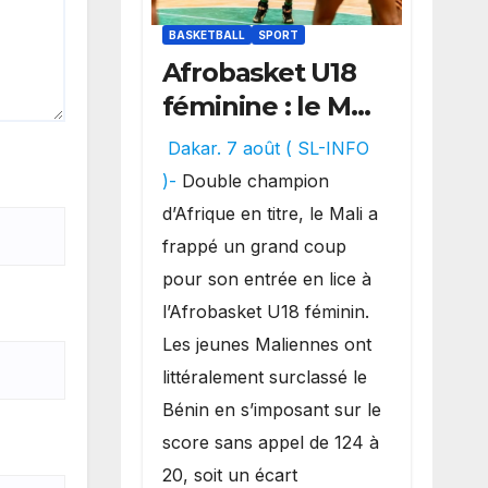
BASKETBALL
SPORT
Afrobasket U18
féminine : le Mali
réalise un
Dakar. 7 août ( SL-INFO
véritable festival
)-
Double champion
offensif et
d’Afrique en titre, le Mali a
inflige une
frappé un grand coup
lourde défaite
pour son entrée en lice à
au Bénin.
l’Afrobasket U18 féminin.
Les jeunes Maliennes ont
littéralement surclassé le
Bénin en s’imposant sur le
score sans appel de 124 à
20, soit un écart