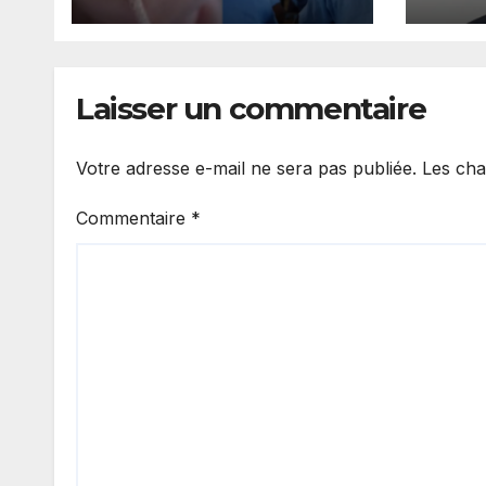
découverte d’un
gard
bébé caché sous un
réca
lit
Laisser un commentaire
Votre adresse e-mail ne sera pas publiée.
Les cha
Commentaire
*