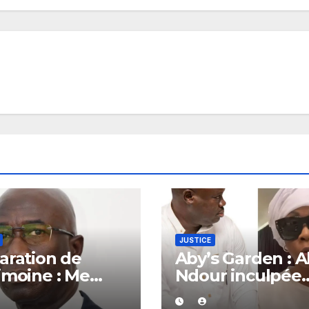
JUSTICE
aration de
Aby’s Garden : 
imoine : Me
Ndour inculpée
sa Sarr met en
pour abus de bi