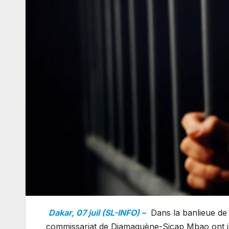
Dakar, 07 juil (SL-INFO) –
Dans la banlieue de 
commissariat de Diamaguène-Sicap Mbao ont int