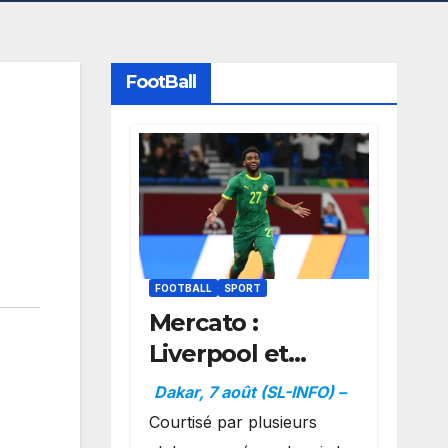
FootBall
FOOTBALL
SPORT
Mercato :
Liverpool et
Dortmund se
Dakar, 7 août (SL-INFO) –
positionnent en
Courtisé par plusieurs
favoris pour