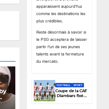
apparaissent aujourd’hui
comme les destinations les
plus crédibles.
Reste désormais à savoir si
le PSG acceptera de laisser
partir l’un de ses jeunes
talents avant la fermeture
du mercato.
FOOTBALL
SPORT
Aby
Coupe de la CAF
: Diambars fixé
sur son destin
ens
africain, l’ES