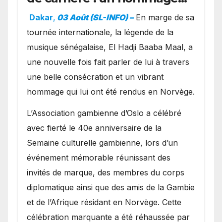
exceptionnel à Oslo en
Dakar
,
03 Août (SL-INFO) –
​En marge de sa
présence de la famille
tournée internationale, la légende de la
royale.
musique sénégalaise, El Hadji Baaba Maal, a
une nouvelle fois fait parler de lui à travers
une belle consécration et un vibrant
hommage qui lui ont été rendus en Norvège.
​L’Association gambienne d’Oslo a célébré
avec fierté le 40e anniversaire de la
Semaine culturelle gambienne, lors d’un
événement mémorable réunissant des
invités de marque, des membres du corps
diplomatique ainsi que des amis de la Gambie
et de l’Afrique résidant en Norvège. Cette
célébration marquante a été réhaussée par