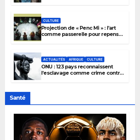
pour implorer le retour de la
pluie.
CULTURE
Projection de « Penc Mi » : l’art
comme passerelle pour repenser
la transmission des savoirs
africains.
ACTUALITÉS
AFRIQUE
CULTURE
ONU : 123 pays reconnaissent
l’esclavage comme crime contre
l’humanité, la France toujours en
retard sur le Code noi
Santé