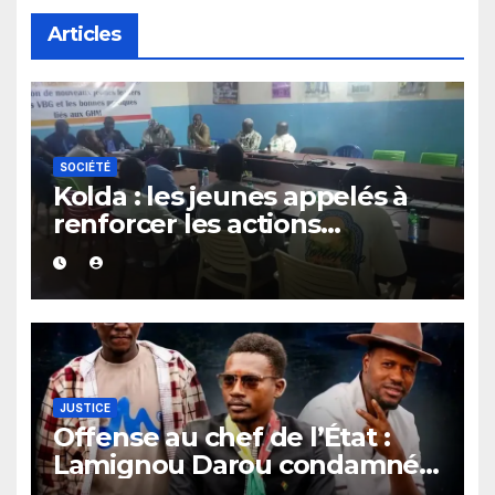
Articles
SOCIÉTÉ
Kolda : les jeunes appelés à
renforcer les actions
communautaires pendant les
vacances
JUSTICE
Offense au chef de l’État :
Lamignou Darou condamné à
3 mois ferme, Oustaz Thiep et