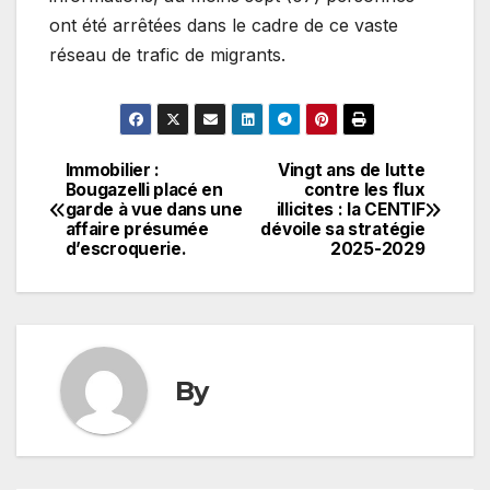
ont été arrêtées dans le cadre de ce vaste
réseau de trafic de migrants.
Immobilier :
Vingt ans de lutte
Navigation
Bougazelli placé en
contre les flux
garde à vue dans une
illicites : la CENTIF
de
affaire présumée
dévoile sa stratégie
d’escroquerie.
2025-2029
l’article
By