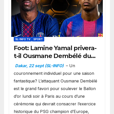
SL-INFO TV
SPORT
Foot: Lamine Yamal privera-
t-il Ousmane Dembélé du
Ballon d’or ?
Dakar, 22 sept (SL-INFO)
– Un
couronnement individuel pour une saison
fantastique? L’attaquant Ousmane Dembélé
est le grand favori pour soulever le Ballon
d’or lundi soir à Paris au cours d’une
cérémonie qui devrait consacrer l’exercice
historique du PSG champion d’Europe,