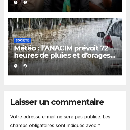
Ndiaye Touba écopent de 2
mois
SOCIÉTÉ
Météo : l’ANACIM prévoit 72
heures de pluies et d’orages
sur plusieurs régions du
Sénégal
Laisser un commentaire
Votre adresse e-mail ne sera pas publiée.
Les
champs obligatoires sont indiqués avec
*