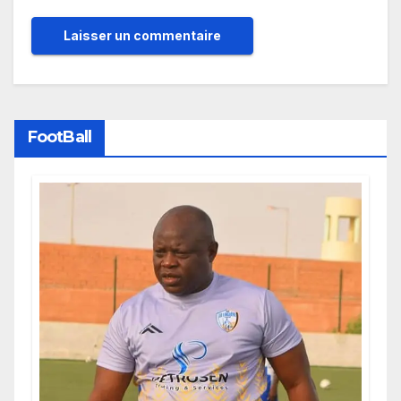
FootBall