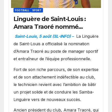
FOOTBALL
SPORT
Linguère de Saint-Louis :
Amara Traoré nommé
manager sportif et
Saint-Louis, 5 août (SL-INFO) –
La Linguère
entraîneur de l’équipe
de Saint-Louis a officialisé la nomination
d’Amara Traoré au poste de manager sportif
et entraîneur de l’équipe professionnelle.
Fort de son riche parcours, de son expertise
et de son attachement indéfectible au club,
le technicien revient avec l’ambition de bâtir
un projet solide et de conduire les Samba-
Linguère vers de nouveaux succès.
Ancien président du club, Amara Traoré, qui