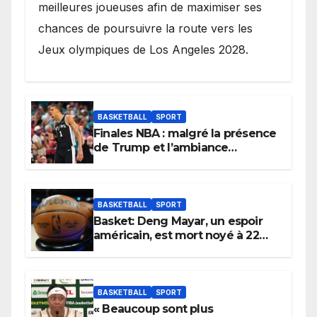
meilleures joueuses afin de maximiser ses
chances de poursuivre la route vers les
Jeux olympiques de Los Angeles 2028.
BASKETBALL
SPORT
Finales NBA : malgré la présence
de Trump et l’ambiance
électrique du Garden,
Wembanyama fait taire New
York
BASKETBALL
SPORT
Basket: Deng Mayar, un espoir
américain, est mort noyé à 22
ans
BASKETBALL
SPORT
« Beaucoup sont plus