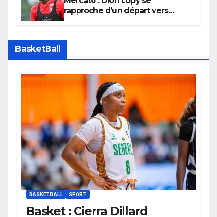
Mercato : Dion Lopy se
rapproche d’un départ vers
l’Arabie Saoudite
BasketBall
BASKETBALL
SPORT
Basket : Cierra Dillard