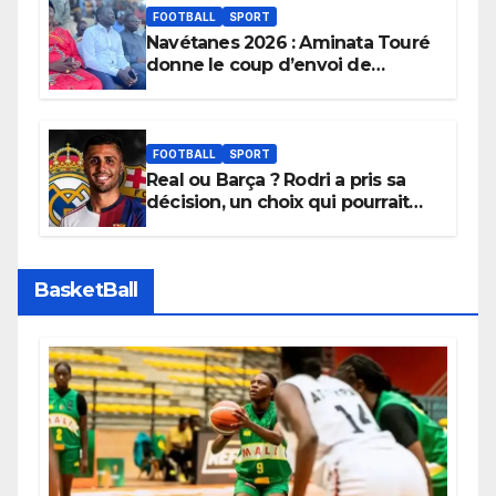
FOOTBALL
SPORT
Navétanes 2026 : Aminata Touré
donne le coup d’envoi de
l’initiative « Zéro Violence »
depuis sa ville natale pour
promouvoir des compétitions
apaisées.
FOOTBALL
SPORT
Real ou Barça ? Rodri a pris sa
décision, un choix qui pourrait
faire grand bruit sur le marché
des transferts.
BasketBall