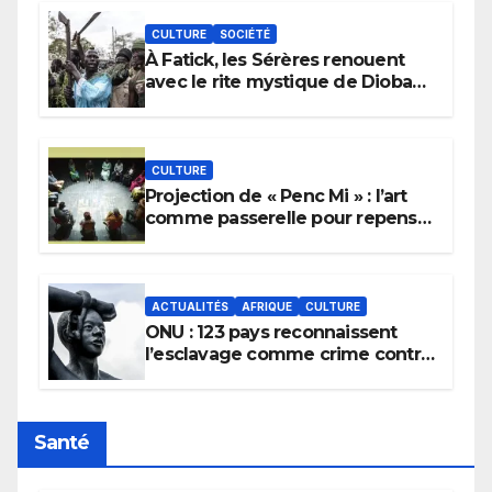
CULTURE
SOCIÉTÉ
À Fatick, les Sérères renouent
avec le rite mystique de Diobaye
pour implorer le retour de la
pluie.
CULTURE
Projection de « Penc Mi » : l’art
comme passerelle pour repenser
la transmission des savoirs
africains.
ACTUALITÉS
AFRIQUE
CULTURE
ONU : 123 pays reconnaissent
l’esclavage comme crime contre
l’humanité, la France toujours en
retard sur le Code noi
Santé