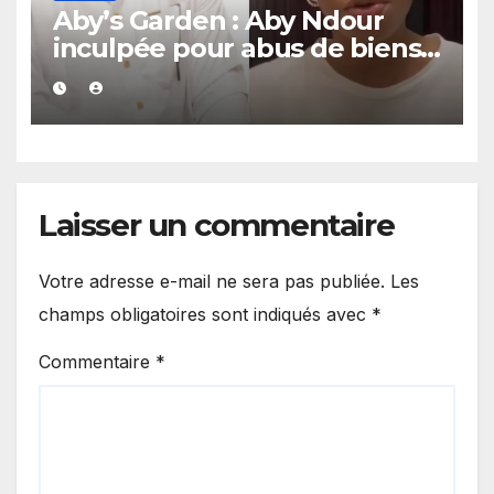
Aby’s Garden : Aby Ndour
inculpée pour abus de biens
sociaux dans une affaire
portant sur 420 millions FCFA
Laisser un commentaire
Votre adresse e-mail ne sera pas publiée.
Les
champs obligatoires sont indiqués avec
*
Commentaire
*