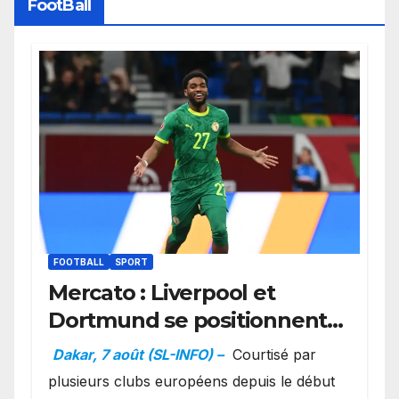
FootBall
FOOTBALL
SPORT
Mercato : Liverpool et
Dortmund se positionnent
en favoris pour recruter
Dakar, 7 août (SL-INFO) –
Courtisé par
Ibrahim Mbaye
plusieurs clubs européens depuis le début