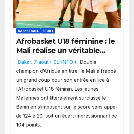
BASKETBALL
SPORT
Afrobasket U18 féminine : le
Mali réalise un véritable
festival offensif et inflige
Dakar. 7 août ( SL-INFO )-
Double
une lourde défaite au
champion d’Afrique en titre, le Mali a frappé
Bénin.
un grand coup pour son entrée en lice à
l’Afrobasket U18 féminin. Les jeunes
Maliennes ont littéralement surclassé le
Bénin en s’imposant sur le score sans appel
de 124 à 20, soit un écart impressionnant de
104 points.