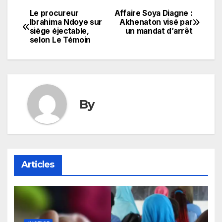
Le procureur
Affaire Soya Diagne :
Navigation
Ibrahima Ndoye sur
Akhenaton visé par
siège éjectable,
un mandat d’arrêt
de
selon Le Témoin
l’article
By
Articles