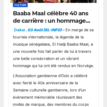
CULTURE
Baaba Maal célèbre 40 ans
de carrière : un hommage
exceptionnel à Oslo en
Dakar
,
03 Août (SL-INFO) –
​En marge de sa
présence de la famille
tournée internationale, la légende de la
royale.
musique sénégalaise, El Hadji Baaba Maal, a
une nouvelle fois fait parler de lui à travers
une belle consécration et un vibrant
hommage qui lui ont été rendus en Norvège.
​L’Association gambienne d’Oslo a célébré
avec fierté le 40e anniversaire de la
Semaine culturelle gambienne, lors d’un
événement mémorable réunissant des
invités de marque, des membres du corps