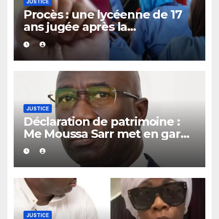
JUSTICE
Procès : une lycéenne de 17
ans jugée après la
découverte d’un bébé caché
sous un lit
JUSTICE
Déclaration de patrimoine :
Me Moussa Sarr met en garde
les récalcitrants
JUSTICE