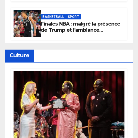
BASKETBALL
SPORT
Finales NBA : malgré la présence
de Trump et l’ambiance
électrique du Garden,
Wembanyama fait taire New
York
Culture