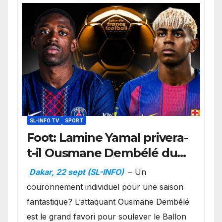
SL-INFO TV
SPORT
Foot: Lamine Yamal privera-
t-il Ousmane Dembélé du
Ballon d’or ?
Dakar, 22 sept (SL-INFO)
– Un
couronnement individuel pour une saison
fantastique? L’attaquant Ousmane Dembélé
est le grand favori pour soulever le Ballon