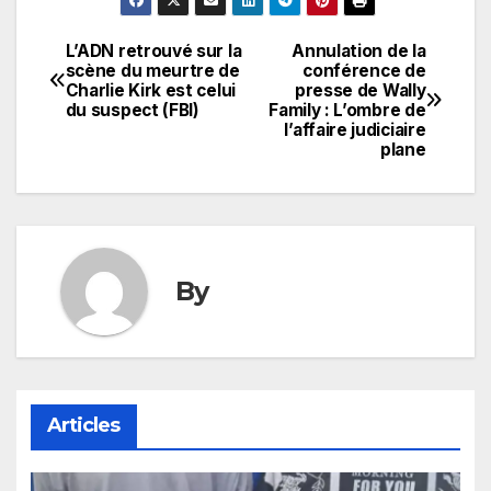
L’ADN retrouvé sur la
Annulation de la
Navigation
scène du meurtre de
conférence de
Charlie Kirk est celui
presse de Wally
de
du suspect (FBI)
Family : L’ombre de
l’affaire judiciaire
l’article
plane
By
Articles