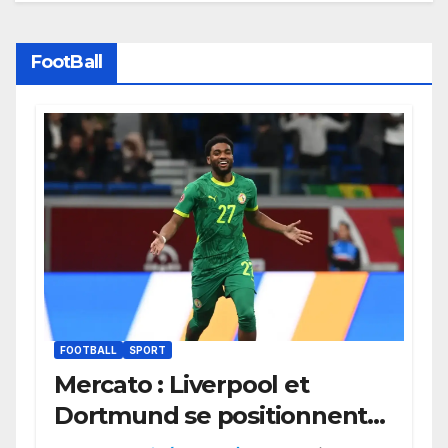
FootBall
FOOTBALL
SPORT
Mercato : Liverpool et
Dortmund se positionnent
en favoris pour recruter