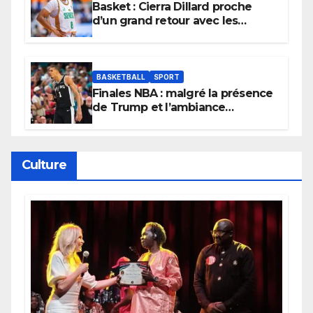
Basket : Cierra Dillard proche
d’un grand retour avec les
Lionnes ?
BASKETBALL
SPORT
Finales NBA : malgré la présence
de Trump et l’ambiance
électrique du Garden,
Wembanyama fait taire New
York
Culture