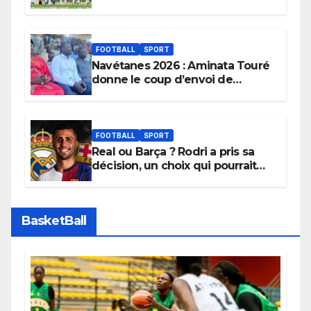
sera son premier obstacle.
FOOTBALL
SPORT
Navétanes 2026 : Aminata Touré
donne le coup d’envoi de
l’initiative « Zéro Violence »
depuis sa ville natale pour
promouvoir des compétitions
apaisées.
FOOTBALL
SPORT
Real ou Barça ? Rodri a pris sa
décision, un choix qui pourrait
faire grand bruit sur le marché
des transferts.
BasketBall