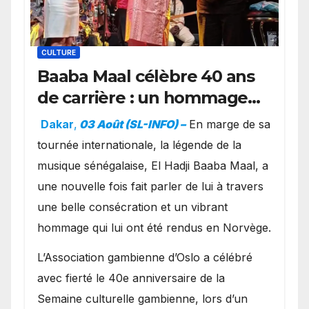
CULTURE
Baaba Maal célèbre 40 ans
de carrière : un hommage
exceptionnel à Oslo en
Dakar
,
03 Août (SL-INFO) –
​En marge de sa
présence de la famille
tournée internationale, la légende de la
royale.
musique sénégalaise, El Hadji Baaba Maal, a
une nouvelle fois fait parler de lui à travers
une belle consécration et un vibrant
hommage qui lui ont été rendus en Norvège.
​L’Association gambienne d’Oslo a célébré
avec fierté le 40e anniversaire de la
Semaine culturelle gambienne, lors d’un