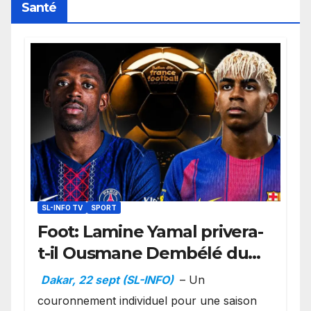
Santé
SL-INFO TV
SPORT
Foot: Lamine Yamal privera-
t-il Ousmane Dembélé du
Ballon d’or ?
Dakar, 22 sept (SL-INFO)
– Un
couronnement individuel pour une saison