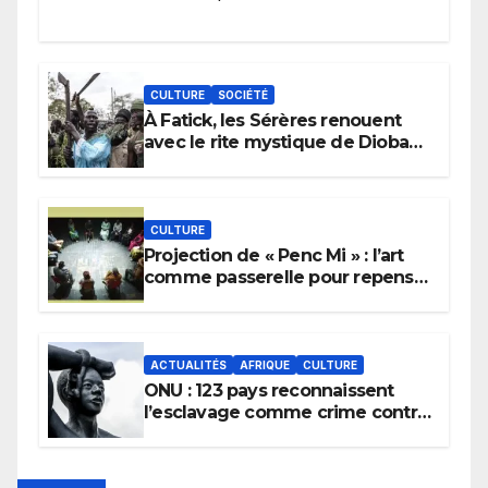
CULTURE
SOCIÉTÉ
À Fatick, les Sérères renouent
avec le rite mystique de Diobaye
pour implorer le retour de la
pluie.
CULTURE
Projection de « Penc Mi » : l’art
comme passerelle pour repenser
la transmission des savoirs
africains.
ACTUALITÉS
AFRIQUE
CULTURE
ONU : 123 pays reconnaissent
l’esclavage comme crime contre
l’humanité, la France toujours en
retard sur le Code noi