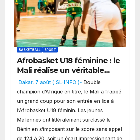
BASKETBALL
SPORT
Afrobasket U18 féminine : le
Mali réalise un véritable
festival offensif et inflige
Dakar. 7 août ( SL-INFO )-
Double
une lourde défaite au
champion d’Afrique en titre, le Mali a frappé
Bénin.
un grand coup pour son entrée en lice à
l’Afrobasket U18 féminin. Les jeunes
Maliennes ont littéralement surclassé le
Bénin en s’imposant sur le score sans appel
de 124 à 20, soit un écart impressionnant de