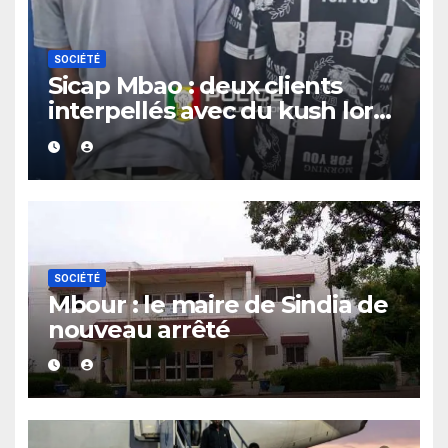
SOCIÉTÉ
Sicap Mbao : deux clients
interpellés avec du kush lors
d’un contrôle de police dans
un bar
SOCIÉTÉ
Mbour : le maire de Sindia de
nouveau arrêté