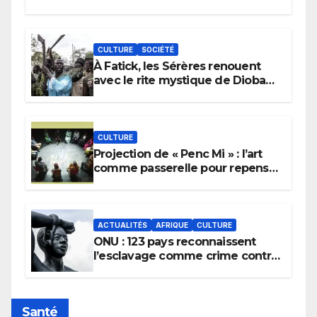
CULTURE
SOCIÉTÉ
À Fatick, les Sérères renouent
avec le rite mystique de Diobaye
pour implorer le retour de la
pluie.
CULTURE
Projection de « Penc Mi » : l’art
comme passerelle pour repenser
la transmission des savoirs
africains.
ACTUALITÉS
AFRIQUE
CULTURE
ONU : 123 pays reconnaissent
l’esclavage comme crime contre
l’humanité, la France toujours en
retard sur le Code noi
Santé