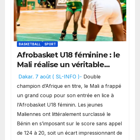
BASKETBALL
SPORT
Afrobasket U18 féminine : le
Mali réalise un véritable
festival offensif et inflige
Dakar. 7 août ( SL-INFO )-
Double
une lourde défaite au
champion d’Afrique en titre, le Mali a frappé
Bénin.
un grand coup pour son entrée en lice à
l’Afrobasket U18 féminin. Les jeunes
Maliennes ont littéralement surclassé le
Bénin en s’imposant sur le score sans appel
de 124 à 20, soit un écart impressionnant de