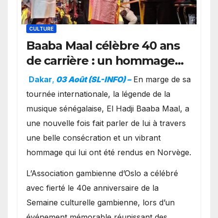
CULTURE
Baaba Maal célèbre 40 ans
de carrière : un hommage
exceptionnel à Oslo en
Dakar
,
03 Août (SL-INFO) –
​En marge de sa
présence de la famille
tournée internationale, la légende de la
royale.
musique sénégalaise, El Hadji Baaba Maal, a
une nouvelle fois fait parler de lui à travers
une belle consécration et un vibrant
hommage qui lui ont été rendus en Norvège.
​L’Association gambienne d’Oslo a célébré
avec fierté le 40e anniversaire de la
Semaine culturelle gambienne, lors d’un
événement mémorable réunissant des