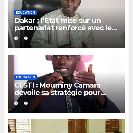
EDUCATION
Dakar : l’État mise sur un
partenariat renforcé avec les
guides religieux et les
diplômés en arabe
EDUCATION
CESTI : Mouminy Camara
dévoile sa stratégie pour
renforcer l’excellence