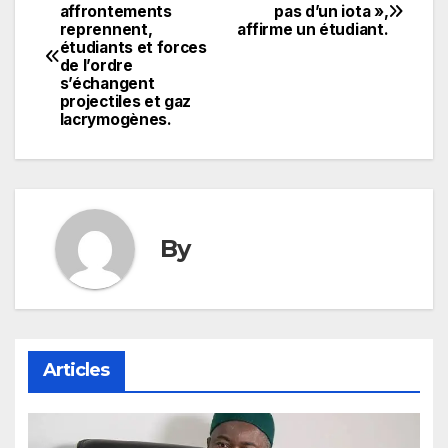
Navigation
affrontements
pas d’un iota »,
reprennent,
affirme un étudiant.
de
étudiants et forces
de l’ordre
l’article
s’échangent
projectiles et gaz
lacrymogènes.
By
Articles