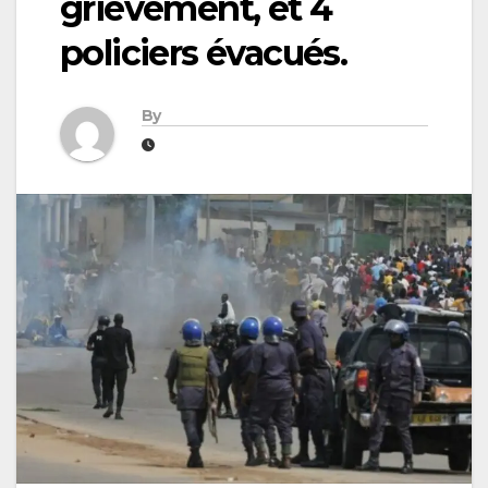
grièvement, et 4
policiers évacués.
By