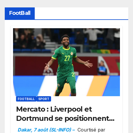
FootBall
FOOTBALL
SPORT
Mercato : Liverpool et
Dortmund se positionnent
en favoris pour recruter
Dakar, 7 août (SL-INFO) –
Courtisé par