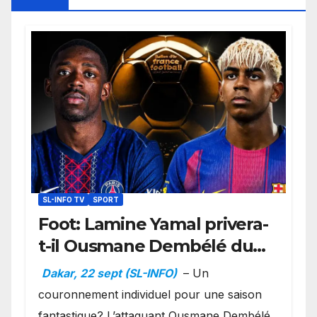
SL-INFO TV
SPORT
Foot: Lamine Yamal privera-
t-il Ousmane Dembélé du
Ballon d’or ?
Dakar, 22 sept (SL-INFO)
– Un
couronnement individuel pour une saison
fantastique? L’attaquant Ousmane Dembélé