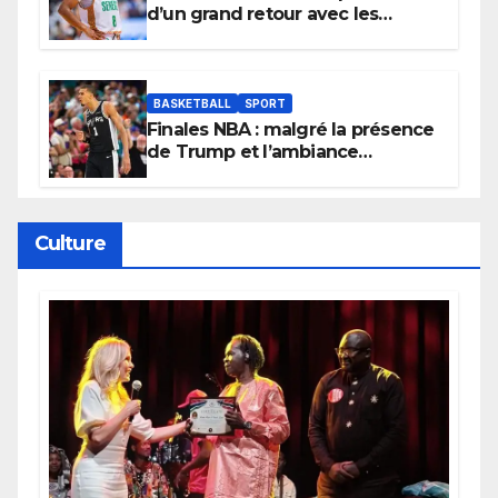
d’un grand retour avec les
Lionnes ?
BASKETBALL
SPORT
Finales NBA : malgré la présence
de Trump et l’ambiance
électrique du Garden,
Wembanyama fait taire New
York
Culture