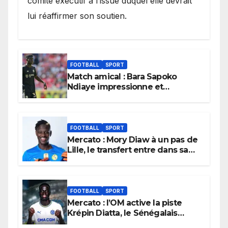
comité exécutif à l’issue duquel elle devrait
lui réaffirmer son soutien.
FOOTBALL
SPORT
Match amical : Bara Sapoko
Ndiaye impressionne et
confirme son potentiel avec le
Bayern Munich
FOOTBALL
SPORT
Mercato : Mory Diaw à un pas de
Lille, le transfert entre dans sa
dernière ligne droite.
FOOTBALL
SPORT
Mercato : l’OM active la piste
Krépin Diatta, le Sénégalais
pourrait bientôt débarquer à