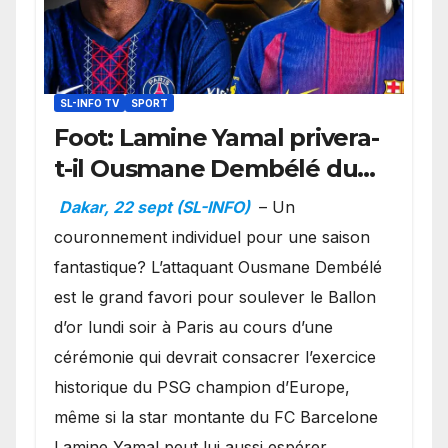
SL-INFO TV
SPORT
Foot: Lamine Yamal privera-
t-il Ousmane Dembélé du
Ballon d’or ?
Dakar, 22 sept (SL-INFO)
– Un
couronnement individuel pour une saison
fantastique? L’attaquant Ousmane Dembélé
est le grand favori pour soulever le Ballon
d’or lundi soir à Paris au cours d’une
cérémonie qui devrait consacrer l’exercice
historique du PSG champion d’Europe,
même si la star montante du FC Barcelone
Lamine Yamal peut lui aussi espérer