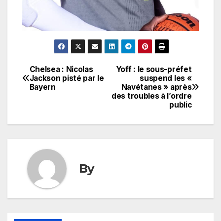
Chelsea : Nicolas
Yoff : le sous-préfet
Navigation
Jackson pisté par le
suspend les «
Bayern
Navétanes » après
de
des troubles à l’ordre
public
l’article
By