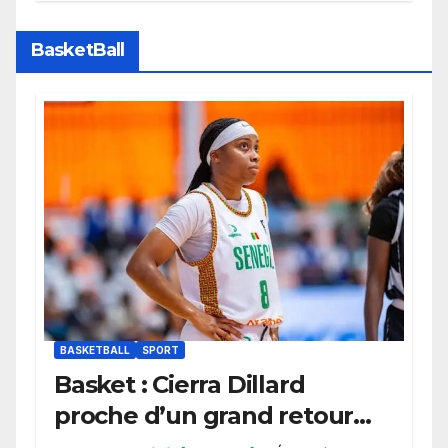
Marseille.
BasketBall
BASKETBALL
SPORT
Basket : Cierra Dillard
proche d’un grand retour
avec les Lionnes ?