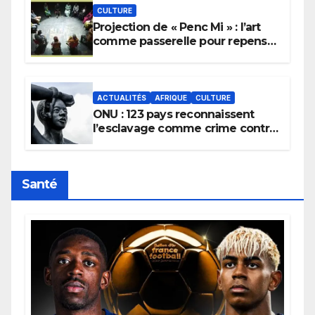
CULTURE
Projection de « Penc Mi » : l’art
comme passerelle pour repenser
la transmission des savoirs
africains.
ACTUALITÉS
AFRIQUE
CULTURE
ONU : 123 pays reconnaissent
l’esclavage comme crime contre
l’humanité, la France toujours en
retard sur le Code noi
Santé