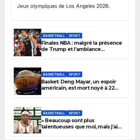
Jeux olympiques de Los Angeles 2028.
BASKETBALL
SPORT
Finales NBA : malgré la présence
de Trump et l’ambiance
électrique du Garden,
Wembanyama fait taire New
York
BASKETBALL
SPORT
Basket: Deng Mayar, un espoir
américain, est mort noyé à 22
ans
BASKETBALL
SPORT
« Beaucoup sont plus
talentueuses que moi, mais j’ai
persévéré » : le message fort de
Cierra Dillard