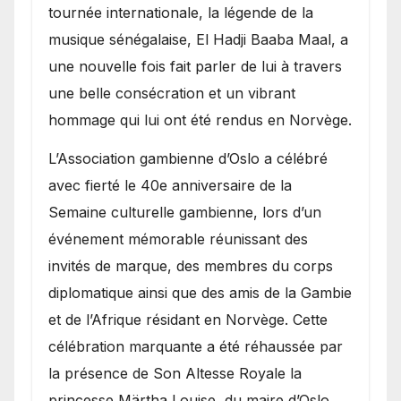
présence de la famille
tournée internationale, la légende de la
royale.
musique sénégalaise, El Hadji Baaba Maal, a
une nouvelle fois fait parler de lui à travers
une belle consécration et un vibrant
hommage qui lui ont été rendus en Norvège.
​L’Association gambienne d’Oslo a célébré
avec fierté le 40e anniversaire de la
Semaine culturelle gambienne, lors d’un
événement mémorable réunissant des
invités de marque, des membres du corps
diplomatique ainsi que des amis de la Gambie
et de l’Afrique résidant en Norvège. Cette
célébration marquante a été réhaussée par
la présence de Son Altesse Royale la
princesse Märtha Louise, du maire d’Oslo,