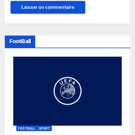
FootBall
FOOTBALL
SPORT