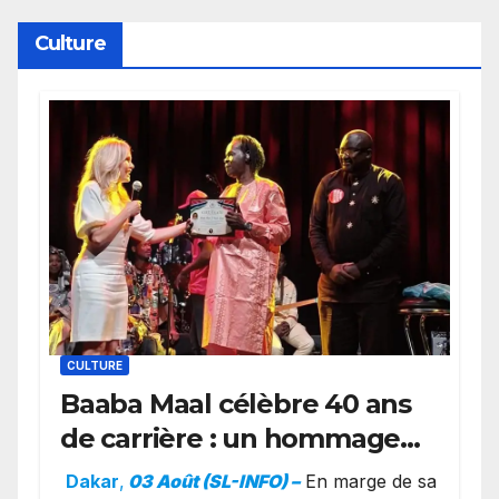
Culture
CULTURE
Baaba Maal célèbre 40 ans
de carrière : un hommage
exceptionnel à Oslo en
Dakar
,
03 Août (SL-INFO) –
​En marge de sa