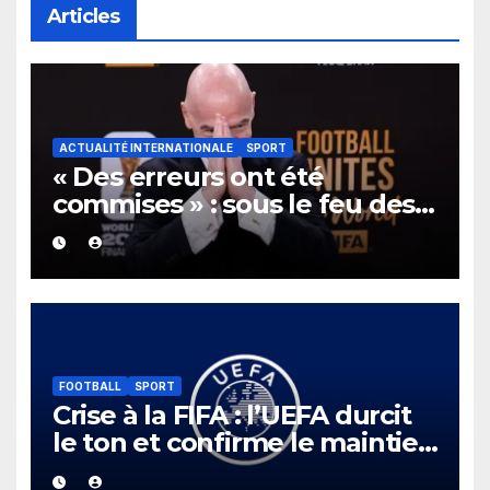
Articles
ACTUALITÉ INTERNATIONALE
SPORT
« Des erreurs ont été
commises » : sous le feu des
critiques, Gianni Infantino et
la FIFA présentent leurs
excuses après la polémique
sur l’ouverture au privé.
FOOTBALL
SPORT
Crise à la FIFA : l’UEFA durcit
le ton et confirme le maintien
de son boycott des Coupes