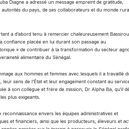
ouba Diagne a adressé un message empreint de gratitude,
es autorités du pays, de ses collaborateurs et du monde rura
ortant a d’abord tenu à remercier chaleureusement Bassirou
 confiance placée en lui durant son passage au
torique » de contribuer à la transformation du secteur agri
veraineté alimentaire du Sénégal.
age aux hommes et femmes avec lesquels il a travaillé d
e, leur sens de l’État et leur engagement constant au servic
ée à son collègue et frère de mission, Dr Alpha Ba, qu’il dé
es plus exigeants.
e reconnaissance envers les équipes administratives et
ques et financiers, ainsi que les producteurs, éleveurs et ac
x années passées sur le terrain à parcourir le Sénégal prof