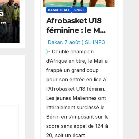
BASKETBALL
SPORT
 à
Afrobasket U18
G
en
féminine : le Mali
réalise un
Dakar. 7 août ( SL-INFO
de
véritable festival
rid
)-
Double champion
offensif et
d’Afrique en titre, le Mali a
inflige une
frappé un grand coup
lourde défaite
pour son entrée en lice à
au Bénin.
l’Afrobasket U18 féminin.
Les jeunes Maliennes ont
littéralement surclassé le
Bénin en s’imposant sur le
score sans appel de 124 à
20, soit un écart