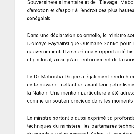
Souveraineté alimentaire et de l’Élevage, Mab
d’émotion et d’espoir à l’endroit des plus haut
sénégalais.
Dans une déclaration solennelle, le ministre s
Diomaye Fayeainsi que Ousmane Sonko pour la
gouvernement. Il a salué une « opportunité his
et pastoral, ainsi qu’au renforcement de la sou
Le Dr Mabouba Diagne a également rendu homm
cette mission, mettant en avant leur patriotism
la Nation. Une mention particulière a été adress
comme un soutien précieux dans les moments l
Le ministre sortant a aussi exprimé sa profond
techniques du ministère, les partenaires techni
du monde rural et pastoral. Selon lui, ces deu