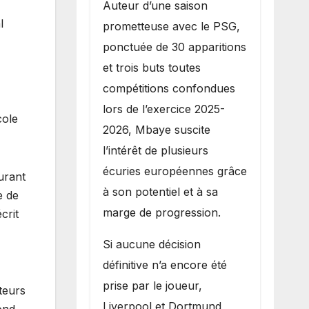
Auteur d’une saison
l
prometteuse avec le PSG,
ponctuée de 30 apparitions
et trois buts toutes
compétitions confondues
lors de l’exercice 2025-
cole
2026, Mbaye suscite
l’intérêt de plusieurs
écuries européennes grâce
urant
à son potentiel et à sa
e de
marge de progression.
crit
Si aucune décision
définitive n’a encore été
prise par le joueur,
teurs
Liverpool et Dortmund
ond