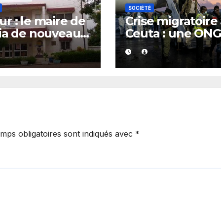
SOCIÉTÉ
r : le maire de
Crise migratoire
ia de nouveau
Ceuta : une ON
té
marocaine met 
cause les
responsabilités 
Rabat et de Mad
mps obligatoires sont indiqués avec
*