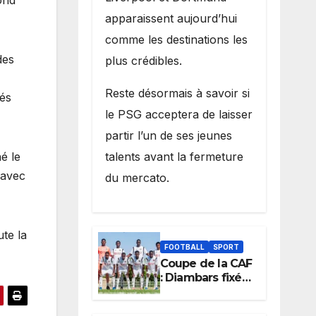
apparaissent aujourd’hui
comme les destinations les
des
plus crédibles.
Reste désormais à savoir si
gés
le PSG acceptera de laisser
partir l’un de ses jeunes
talents avant la fermeture
é le
 avec
du mercato.
te la
FOOTBALL
SPORT
Coupe de la CAF
: Diambars fixé
sur son destin
africain, l’ES