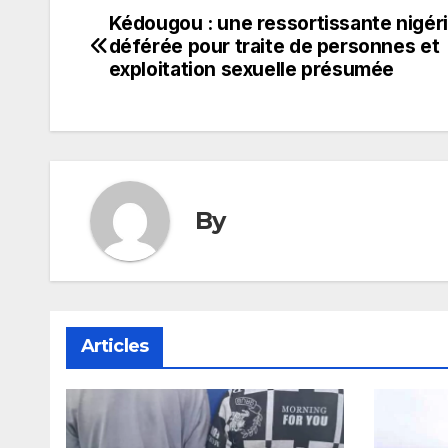
Kédougou : une ressortissante nigér
Navigation
déférée pour traite de personnes et
de
exploitation sexuelle présumée
l’article
By
Articles