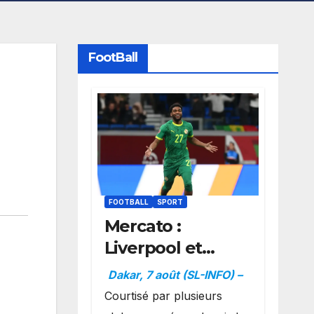
FootBall
FOOTBALL
SPORT
Mercato :
Liverpool et
Dortmund se
Dakar, 7 août (SL-INFO) –
positionnent en
Courtisé par plusieurs
favoris pour