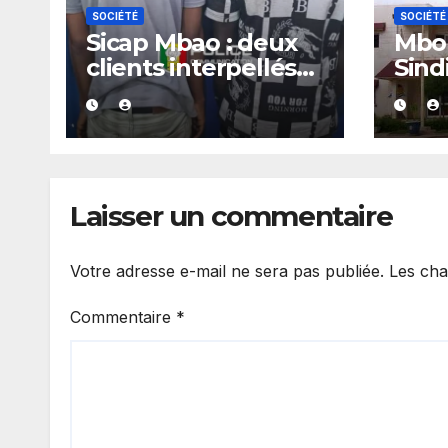
SOCIÉTÉ
SOCIÉTÉ
Sicap Mbao : deux
Mbou
clients interpellés
Sind
avec du kush lors
arrê
d’un contrôle de
police dans un bar
Laisser un commentaire
Votre adresse e-mail ne sera pas publiée.
Les cha
Commentaire
*