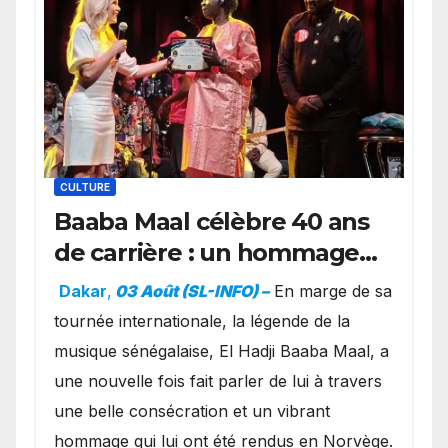
CULTURE
Baaba Maal célèbre 40 ans
de carrière : un hommage
exceptionnel à Oslo en
Dakar
,
03 Août (SL-INFO) –
​En marge de sa
présence de la famille
tournée internationale, la légende de la
royale.
musique sénégalaise, El Hadji Baaba Maal, a
une nouvelle fois fait parler de lui à travers
une belle consécration et un vibrant
hommage qui lui ont été rendus en Norvège.