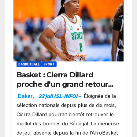
BASKETBALL
SPORT
Basket : Cierra Dillard
proche d’un grand retour
avec les Lionnes ?
Dakar
,
22 juil (SL-INFO) –
Éloignée de la
sélection nationale depuis plus de dix mois,
Cierra Dillard pourrait bientôt retrouver le
maillot des Lionnes du Sénégal. La meneuse
de jeu, absente depuis la fin de l’AfroBasket