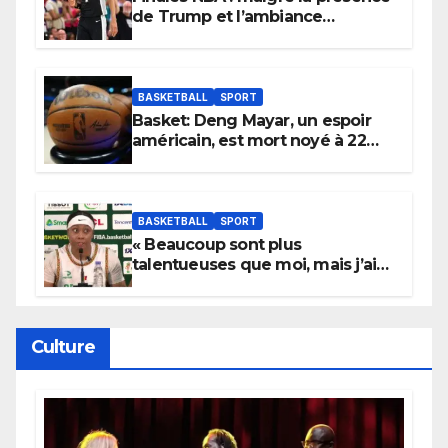
de Trump et l’ambiance
électrique du Garden,
Wembanyama fait taire New
York
BASKETBALL
SPORT
Basket: Deng Mayar, un espoir
américain, est mort noyé à 22
ans
BASKETBALL
SPORT
« Beaucoup sont plus
talentueuses que moi, mais j’ai
persévéré » : le message fort de
Cierra Dillard
Culture