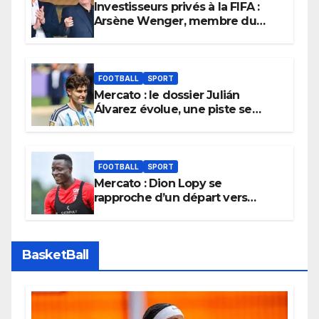
Investisseurs privés à la FIFA :
Arsène Wenger, membre du
cabinet d’Infantino, brise le
silence
FOOTBALL
SPORT
Mercato : le dossier Julián
Álvarez évolue, une piste se
referme définitivement
FOOTBALL
SPORT
Mercato : Dion Lopy se
rapproche d’un départ vers
l’Arabie Saoudite
BasketBall