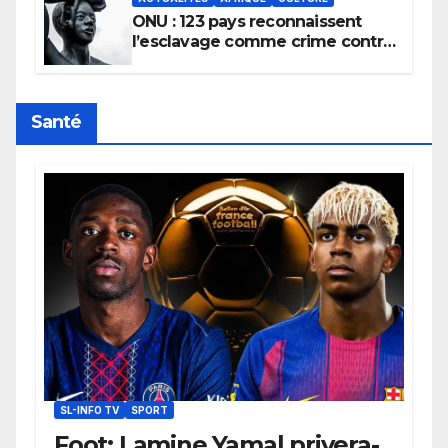
ONU : 123 pays reconnaissent
l’esclavage comme crime contre
l’humanité, la France toujours en
retard sur le Code noi
Santé
SL-INFO TV
SPORT
Foot: Lamine Yamal privera-