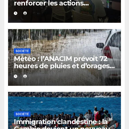
renforcer les actions
communautaires pendant les
vacances
SOCIÉTÉ
Météo : l’ANACIM prévoit 72
heures de pluies et d’orages
sur plusieurs régions du
Sénégal
SOCIÉTÉ
Immigration clandestine : la
Gambie devient un nouveau