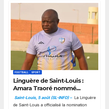
FOOTBALL
SPORT
Linguère de Saint-Louis :
Amara Traoré nommé
manager sportif et
Saint-Louis, 5 août (SL-INFO) –
La Linguère
entraîneur de l’équipe
de Saint-Louis a officialisé la nomination