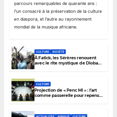
parcours remarquables de quarante ans :
l’un consacré à la préservation de la culture
en diaspora, et l’autre au rayonnement
mondial de la musique africaine.
CULTURE
SOCIÉTÉ
À Fatick, les Sérères renouent
avec le rite mystique de Diobaye
pour implorer le retour de la
pluie.
CULTURE
Projection de « Penc Mi » : l’art
comme passerelle pour repenser
la transmission des savoirs
africains.
ACTUALITÉS
AFRIQUE
CULTURE