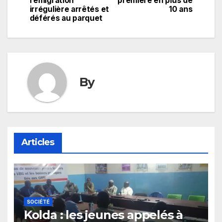
l’émigration
première en plus de
irrégulière arrêtés et
10 ans
l’article
déférés au parquet
By
Articles
SOCIÉTÉ
Kolda : les jeunes appelés à