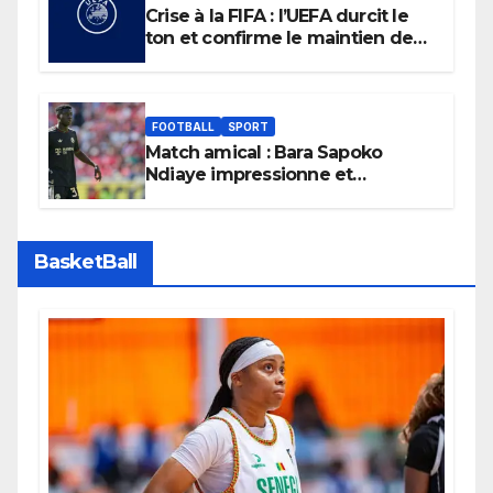
Crise à la FIFA : l’UEFA durcit le
ton et confirme le maintien de
son boycott des Coupes du
monde.
FOOTBALL
SPORT
Match amical : Bara Sapoko
Ndiaye impressionne et
confirme son potentiel avec le
Bayern Munich
BasketBall