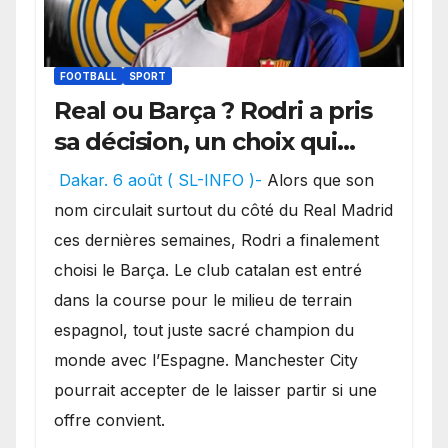
FOOTBALL
SPORT
Real ou Barça ? Rodri a pris
sa décision, un choix qui
pourrait faire grand bruit
Dakar. 6 août ( SL-INFO )-
Alors que son
sur le marché des
nom circulait surtout du côté du Real Madrid
transferts.
ces dernières semaines, Rodri a finalement
choisi le Barça. Le club catalan est entré
dans la course pour le milieu de terrain
espagnol, tout juste sacré champion du
monde avec l’Espagne. Manchester City
pourrait accepter de le laisser partir si une
offre convient.