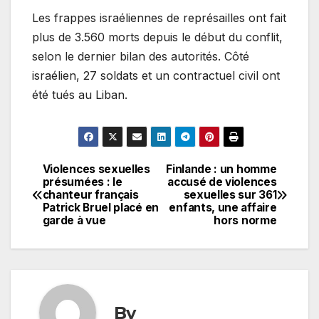
Les frappes israéliennes de représailles ont fait
plus de 3.560 morts depuis le début du conflit,
selon le dernier bilan des autorités. Côté
israélien, 27 soldats et un contractuel civil ont
été tués au Liban.
Violences sexuelles
Finlande : un homme
Navigation
présumées : le
accusé de violences
chanteur français
sexuelles sur 361
de
Patrick Bruel placé en
enfants, une affaire
garde à vue
hors norme
l’article
By