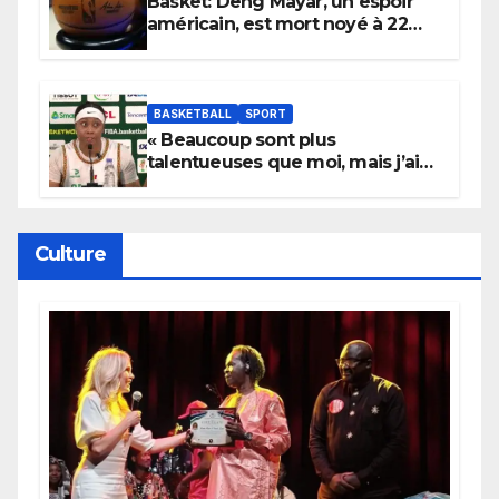
Basket: Deng Mayar, un espoir
américain, est mort noyé à 22
ans
BASKETBALL
SPORT
« Beaucoup sont plus
talentueuses que moi, mais j’ai
persévéré » : le message fort de
Cierra Dillard
Culture