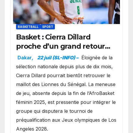
BASKETBALL
SPORT
Basket : Cierra Dillard
proche d’un grand retour
avec les Lionnes ?
Dakar
,
22 juil (SL-INFO) –
Éloignée de la
sélection nationale depuis plus de dix mois,
Cierra Dillard pourrait bientôt retrouver le
maillot des Lionnes du Sénégal. La meneuse
de jeu, absente depuis la fin de l’AfroBasket
féminin 2025, est pressentie pour intégrer le
groupe qui disputera le tournoi de
préqualification aux Jeux olympiques de Los
Angeles 2028.