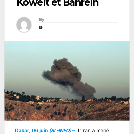
Koweït et Bahreïn
By
Dakar, 06 juin
(SL-INFO)
–
L’Iran a mené