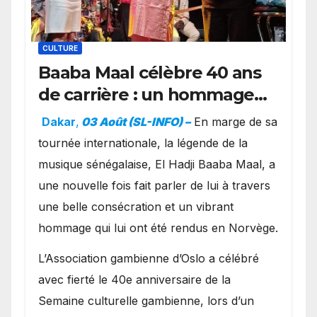
CULTURE
Baaba Maal célèbre 40 ans
de carrière : un hommage
exceptionnel à Oslo en
Dakar
,
03 Août (SL-INFO) –
​En marge de sa
présence de la famille
tournée internationale, la légende de la
royale.
musique sénégalaise, El Hadji Baaba Maal, a
une nouvelle fois fait parler de lui à travers
une belle consécration et un vibrant
hommage qui lui ont été rendus en Norvège.
​L’Association gambienne d’Oslo a célébré
avec fierté le 40e anniversaire de la
Semaine culturelle gambienne, lors d’un