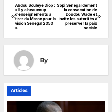
Abdou Soulèye Diop :
Sopi Sénégal dément
Navigation
« Il y a beaucoup
la convocation de
d’enseignements à
Doudou Wade et
de
tirer du Maroc pour la
invite les autorités à
vision Sénégal 2050
préserver la paix
l’article
».
sociale
By
Articles