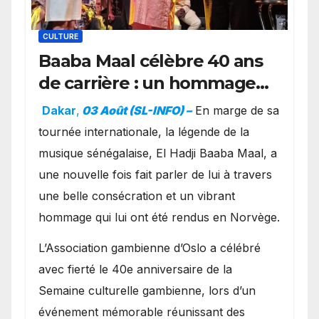
CULTURE
Baaba Maal célèbre 40 ans
de carrière : un hommage
exceptionnel à Oslo en
Dakar
,
03 Août (SL-INFO) –
​En marge de sa
présence de la famille
tournée internationale, la légende de la
royale.
musique sénégalaise, El Hadji Baaba Maal, a
une nouvelle fois fait parler de lui à travers
une belle consécration et un vibrant
hommage qui lui ont été rendus en Norvège.
​L’Association gambienne d’Oslo a célébré
avec fierté le 40e anniversaire de la
Semaine culturelle gambienne, lors d’un
événement mémorable réunissant des