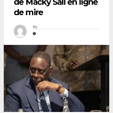
de Macky Sall en ligne
de mire
By