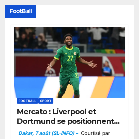
FootBall
FOOTBALL
SPORT
Mercato : Liverpool et
Dortmund se positionnent
en favoris pour recruter
Dakar, 7 août (SL-INFO) –
Courtisé par