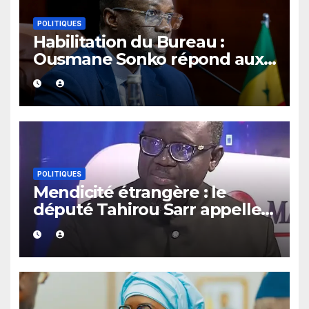
POLITIQUES
Habilitation du Bureau :
Ousmane Sonko répond aux
contestataires avec 5 textes
et 6 commissions d’enquête
POLITIQUES
Mendicité étrangère : le
député Tahirou Sarr appelle à
éviter que le Sénégal ne
devienne un « refuge
permanent »