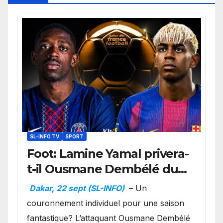
SL-INFO TV
SPORT
Foot: Lamine Yamal privera-
t-il Ousmane Dembélé du
Ballon d’or ?
Dakar, 22 sept (SL-INFO)
– Un
couronnement individuel pour une saison
fantastique? L’attaquant Ousmane Dembélé