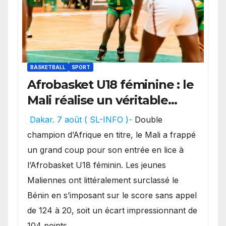
BASKETBALL
SPORT
Afrobasket U18 féminine : le
Mali réalise un véritable
festival offensif et inflige
Dakar. 7 août ( SL-INFO )-
Double
une lourde défaite au
champion d’Afrique en titre, le Mali a frappé
Bénin.
un grand coup pour son entrée en lice à
l’Afrobasket U18 féminin. Les jeunes
Maliennes ont littéralement surclassé le
Bénin en s’imposant sur le score sans appel
de 124 à 20, soit un écart impressionnant de
104 points.