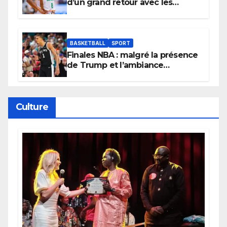
d’un grand retour avec les
Lionnes ?
BASKETBALL
SPORT
Finales NBA : malgré la présence
de Trump et l’ambiance
électrique du Garden,
Wembanyama fait taire New
York
Culture