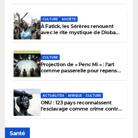
CULTURE
SOCIÉTÉ
À Fatick, les Sérères renouent
avec le rite mystique de Diobaye
pour implorer le retour de la
pluie.
CULTURE
Projection de « Penc Mi » : l’art
comme passerelle pour repenser
la transmission des savoirs
africains.
ACTUALITÉS
AFRIQUE
CULTURE
ONU : 123 pays reconnaissent
l’esclavage comme crime contre
l’humanité, la France toujours en
retard sur le Code noi
Santé