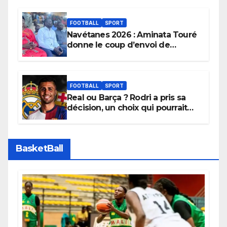
FOOTBALL
SPORT
Navétanes 2026 : Aminata Touré
donne le coup d’envoi de
l’initiative « Zéro Violence »
depuis sa ville natale pour
promouvoir des compétitions
apaisées.
FOOTBALL
SPORT
Real ou Barça ? Rodri a pris sa
décision, un choix qui pourrait
faire grand bruit sur le marché
des transferts.
BasketBall