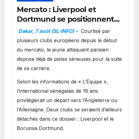
Mercato : Liverpool et
Dortmund se positionnent
en favoris pour recruter
Dakar, 7 août (SL-INFO) –
Courtisé par
Ibrahim Mbaye
plusieurs clubs européens depuis le début
du mercato, le jeune attaquant parisien
dispose déjà de pistes sérieuses pour la suite
de sa carrière.
Selon les informations de « L’Équipe »,
l’international sénégalais de 18 ans
privilégierait un départ vers l’Angleterre ou
l’Allemagne. Deux clubs se seraient d’ailleurs
détachés dans ce dossier : Liverpool et le
Borussia Dortmund.