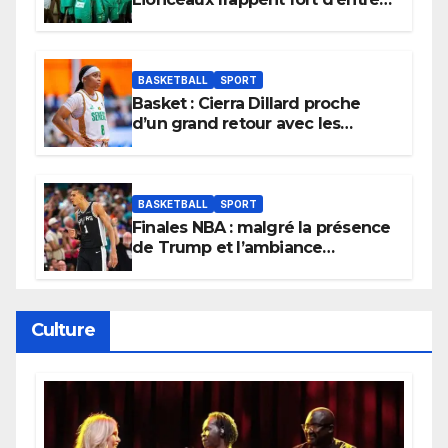
et lancent idéalement leur
tournoi.
BASKETBALL
SPORT
Basket : Cierra Dillard proche
d’un grand retour avec les
Lionnes ?
BASKETBALL
SPORT
Finales NBA : malgré la présence
de Trump et l’ambiance
électrique du Garden,
Wembanyama fait taire New
York
Culture