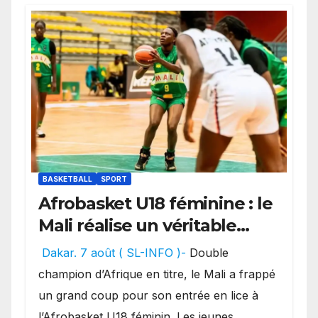
BASKETBALL
SPORT
Afrobasket U18 féminine : le
Mali réalise un véritable
festival offensif et inflige
Dakar. 7 août ( SL-INFO )-
Double
une lourde défaite au
champion d’Afrique en titre, le Mali a frappé
Bénin.
un grand coup pour son entrée en lice à
l’Afrobasket U18 féminin. Les jeunes