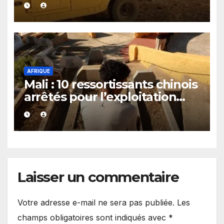
exploité par le JNIM et le FLA
AFRIQUE
Mali : 10 ressortissants chinois
arrêtés pour l’exploitation
présumée d’un casino
clandestin
Laisser un commentaire
Votre adresse e-mail ne sera pas publiée.
Les
champs obligatoires sont indiqués avec
*