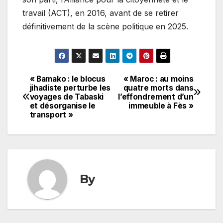
travail (ACT), en 2016, avant de se retirer
définitivement de la scène politique en 2025.
« Bamako : le blocus
« Maroc : au moins
Navigation
jihadiste perturbe les
quatre morts dans
voyages de Tabaski
l’effondrement d’un
de
et désorganise le
immeuble à Fès »
transport »
l’article
By