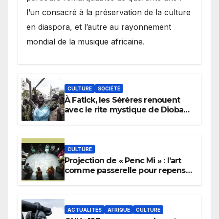
l’un consacré à la préservation de la culture
en diaspora, et l’autre au rayonnement
mondial de la musique africaine.
CULTURE
SOCIÉTÉ
À Fatick, les Sérères renouent
avec le rite mystique de Diobaye
pour implorer le retour de la
pluie.
CULTURE
Projection de « Penc Mi » : l’art
comme passerelle pour repenser
la transmission des savoirs
africains.
ACTUALITÉS
AFRIQUE
CULTURE