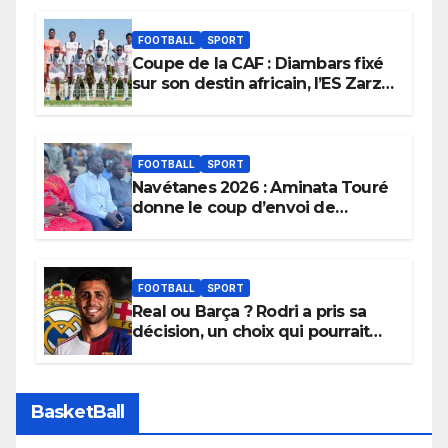
FOOTBALL
SPORT
Coupe de la CAF : Diambars fixé
sur son destin africain, l’ES Zarzis
sera son premier obstacle.
FOOTBALL
SPORT
Navétanes 2026 : Aminata Touré
donne le coup d’envoi de
l’initiative « Zéro Violence »
depuis sa ville natale pour
promouvoir des compétitions
apaisées.
FOOTBALL
SPORT
Real ou Barça ? Rodri a pris sa
décision, un choix qui pourrait
faire grand bruit sur le marché
des transferts.
BasketBall