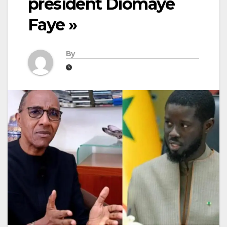
président Diomaye
Faye »
By