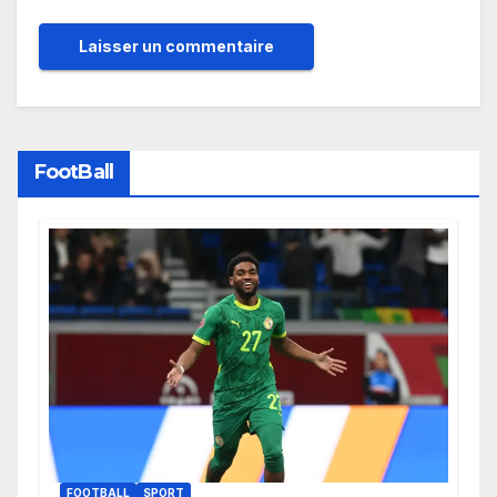
FootBall
FOOTBALL
SPORT