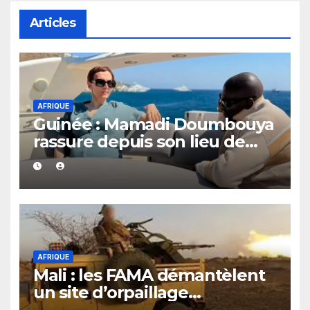
Articles
AFRIQUE
Guinée : Mamadi Doumbouya
rassure depuis son lieu de
vacances
AFRIQUE
Mali : les FAMA démantèlent
un site d’orpaillage
clandestin soupçonné d’être