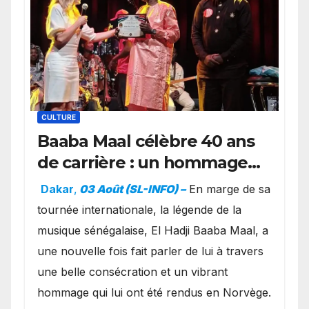
CULTURE
Baaba Maal célèbre 40 ans
de carrière : un hommage
exceptionnel à Oslo en
Dakar
,
03 Août (SL-INFO) –
​En marge de sa
présence de la famille
tournée internationale, la légende de la
royale.
musique sénégalaise, El Hadji Baaba Maal, a
une nouvelle fois fait parler de lui à travers
une belle consécration et un vibrant
hommage qui lui ont été rendus en Norvège.