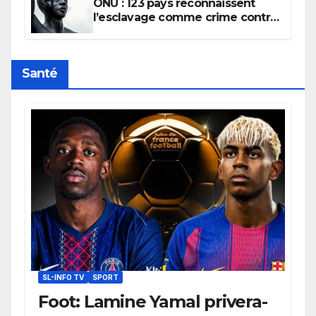
ONU : 123 pays reconnaissent
l’esclavage comme crime contre
l’humanité, la France toujours en
retard sur le Code noi
Santé
SL-INFO TV
SPORT
Foot: Lamine Yamal privera-