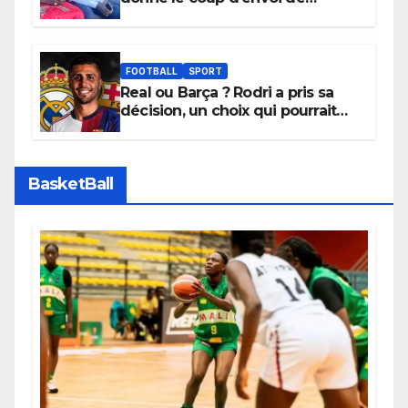
l’initiative « Zéro Violence »
depuis sa ville natale pour
promouvoir des compétitions
apaisées.
FOOTBALL
SPORT
Real ou Barça ? Rodri a pris sa
décision, un choix qui pourrait
faire grand bruit sur le marché
des transferts.
BasketBall