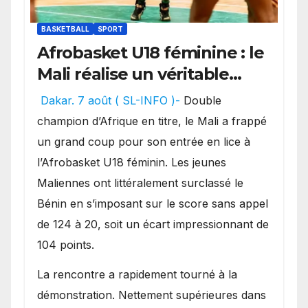
BASKETBALL
SPORT
Afrobasket U18 féminine : le
Mali réalise un véritable
festival offensif et inflige
Dakar. 7 août ( SL-INFO )-
Double
une lourde défaite au
champion d’Afrique en titre, le Mali a frappé
Bénin.
un grand coup pour son entrée en lice à
l’Afrobasket U18 féminin. Les jeunes
Maliennes ont littéralement surclassé le
Bénin en s’imposant sur le score sans appel
de 124 à 20, soit un écart impressionnant de
104 points.
La rencontre a rapidement tourné à la
démonstration. Nettement supérieures dans