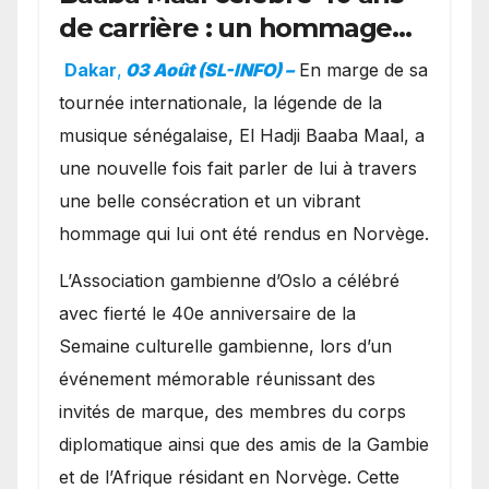
de carrière : un hommage
exceptionnel à Oslo en
Dakar
,
03 Août (SL-INFO) –
​En marge de sa
présence de la famille
tournée internationale, la légende de la
royale.
musique sénégalaise, El Hadji Baaba Maal, a
une nouvelle fois fait parler de lui à travers
une belle consécration et un vibrant
hommage qui lui ont été rendus en Norvège.
​L’Association gambienne d’Oslo a célébré
avec fierté le 40e anniversaire de la
Semaine culturelle gambienne, lors d’un
événement mémorable réunissant des
invités de marque, des membres du corps
diplomatique ainsi que des amis de la Gambie
et de l’Afrique résidant en Norvège. Cette