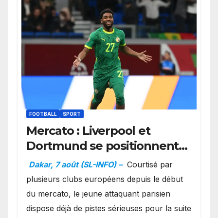
FOOTBALL
SPORT
Mercato : Liverpool et
Dortmund se positionnent
en favoris pour recruter
Dakar, 7 août (SL-INFO) –
Courtisé par
Ibrahim Mbaye
plusieurs clubs européens depuis le début
du mercato, le jeune attaquant parisien
dispose déjà de pistes sérieuses pour la suite