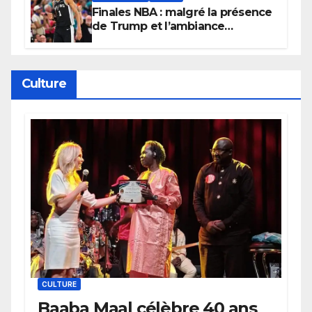
Finales NBA : malgré la présence
de Trump et l’ambiance
électrique du Garden,
Wembanyama fait taire New
York
Culture
CULTURE
Baaba Maal célèbre 40 ans