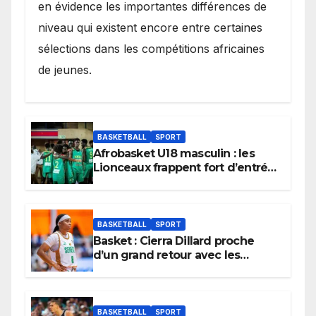
en évidence les importantes différences de
niveau qui existent encore entre certaines
sélections dans les compétitions africaines
de jeunes.
BASKETBALL
SPORT
Afrobasket U18 masculin : les
Lionceaux frappent fort d’entrée
et lancent idéalement leur
tournoi.
BASKETBALL
SPORT
Basket : Cierra Dillard proche
d’un grand retour avec les
Lionnes ?
BASKETBALL
SPORT