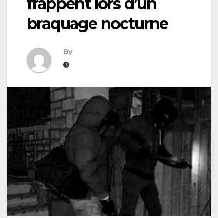
frappent lors d’un
braquage nocturne
By