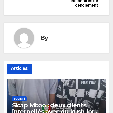
l’article
indemnités de
licenciement
By
Articles
SOCIÉTÉ
Sicap Mbao : deux clients
interpellés avec du kush lors