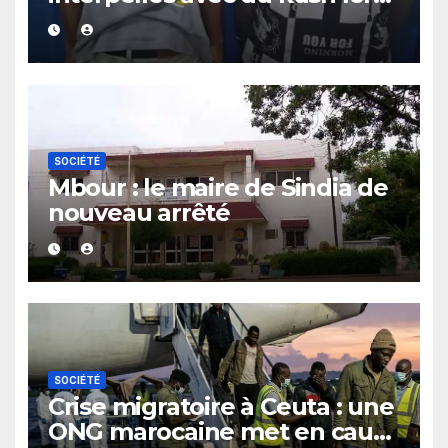
d’un contrôle de police dans
un bar
SOCIÉTÉ
Mbour : le maire de Sindia de
nouveau arrêté
SOCIÉTÉ
Crise migratoire à Ceuta : une
ONG marocaine met en cause