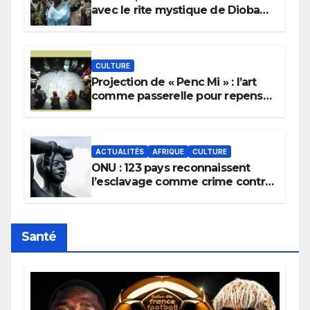
avec le rite mystique de Diobaye
pour implorer le retour de la
pluie.
CULTURE
Projection de « Penc Mi » : l’art
comme passerelle pour repenser
la transmission des savoirs
africains.
ACTUALITÉS
AFRIQUE
CULTURE
ONU : 123 pays reconnaissent
l’esclavage comme crime contre
l’humanité, la France toujours en
retard sur le Code noi
Santé