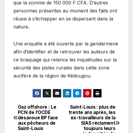
que la somme de 150 000 F CFA. D’autres
personnes présentes au moment des faits ont
réussi à s’échapper en se dispersant dans la
nature.
Une enquête a été ouverte par la gendarmerie
afin d’identifier et de retrouver les auteurs de
ce braquage qui relance les inquiétudes sur la
sécurité des pistes rurales dans cette zone
aurifère de la région de Kédougou.
Gaz offshore : Le
Saint-Louis : plus de
Navigation
PCN de l’OCDE
trente ans après, les
désavoue BP face
ex-travailleurs de la
de
aux pêcheurs de
SIAS réclament
Saint-Louis
toujours leurs