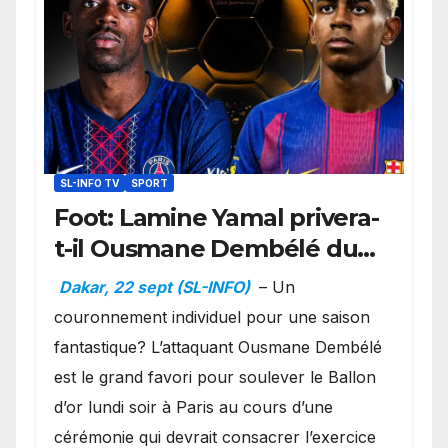
SL-INFO TV
SPORT
Foot: Lamine Yamal privera-
t-il Ousmane Dembélé du
Ballon d’or ?
Dakar, 22 sept (SL-INFO)
– Un
couronnement individuel pour une saison
fantastique? L’attaquant Ousmane Dembélé
est le grand favori pour soulever le Ballon
d’or lundi soir à Paris au cours d’une
cérémonie qui devrait consacrer l’exercice