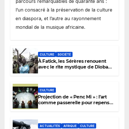
parcours remarquables de quarante ans :
l’un consacré à la préservation de la culture
en diaspora, et l’autre au rayonnement
mondial de la musique africaine.
CULTURE
SOCIÉTÉ
À Fatick, les Sérères renouent
avec le rite mystique de Diobaye
pour implorer le retour de la
pluie.
CULTURE
Projection de « Penc Mi » : l’art
comme passerelle pour repenser
la transmission des savoirs
africains.
ACTUALITÉS
AFRIQUE
CULTURE