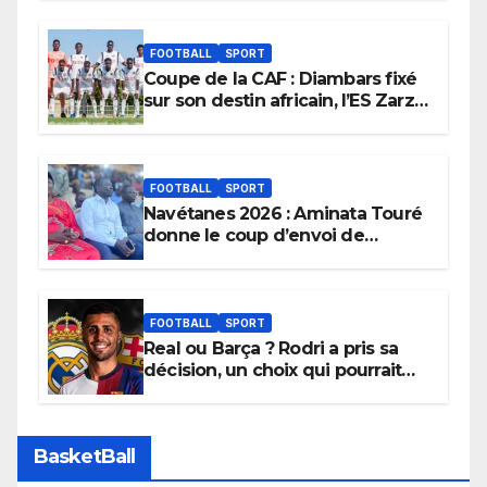
FOOTBALL
SPORT
Coupe de la CAF : Diambars fixé
sur son destin africain, l’ES Zarzis
sera son premier obstacle.
FOOTBALL
SPORT
Navétanes 2026 : Aminata Touré
donne le coup d’envoi de
l’initiative « Zéro Violence »
depuis sa ville natale pour
promouvoir des compétitions
apaisées.
FOOTBALL
SPORT
Real ou Barça ? Rodri a pris sa
décision, un choix qui pourrait
faire grand bruit sur le marché
des transferts.
BasketBall