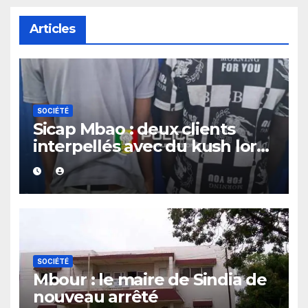
Articles
SOCIÉTÉ
Sicap Mbao : deux clients
interpellés avec du kush lors
d’un contrôle de police dans
un bar
SOCIÉTÉ
Mbour : le maire de Sindia de
nouveau arrêté