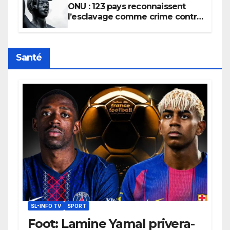
ONU : 123 pays reconnaissent
l’esclavage comme crime contre
l’humanité, la France toujours en
retard sur le Code noi
Santé
SL-INFO TV
SPORT
Foot: Lamine Yamal privera-