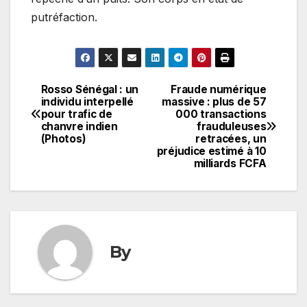
putréfaction.
Rosso Sénégal : un
Fraude numérique
Navigation
individu interpellé
massive : plus de 57
pour trafic de
000 transactions
de
chanvre indien
frauduleuses
(Photos)
retracées, un
l’article
préjudice estimé à 10
milliards FCFA
By