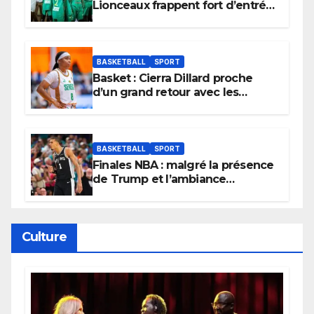
Lionceaux frappent fort d’entrée
et lancent idéalement leur
tournoi.
BASKETBALL
SPORT
Basket : Cierra Dillard proche
d’un grand retour avec les
Lionnes ?
BASKETBALL
SPORT
Finales NBA : malgré la présence
de Trump et l’ambiance
électrique du Garden,
Wembanyama fait taire New
York
Culture