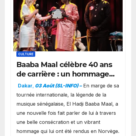
CULTURE
Baaba Maal célèbre 40 ans
de carrière : un hommage
exceptionnel à Oslo en
Dakar
,
03 Août (SL-INFO) –
​En marge de sa
présence de la famille
tournée internationale, la légende de la
royale.
musique sénégalaise, El Hadji Baaba Maal, a
une nouvelle fois fait parler de lui à travers
une belle consécration et un vibrant
hommage qui lui ont été rendus en Norvège.