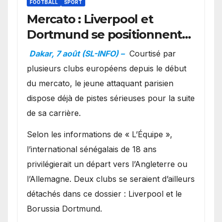
FOOTBALL
SPORT
Mercato : Liverpool et
Dortmund se positionnent
en favoris pour recruter
Dakar, 7 août (SL-INFO) –
Courtisé par
Ibrahim Mbaye
plusieurs clubs européens depuis le début
du mercato, le jeune attaquant parisien
dispose déjà de pistes sérieuses pour la suite
de sa carrière.
Selon les informations de « L’Équipe »,
l’international sénégalais de 18 ans
privilégierait un départ vers l’Angleterre ou
l’Allemagne. Deux clubs se seraient d’ailleurs
détachés dans ce dossier : Liverpool et le
Borussia Dortmund.