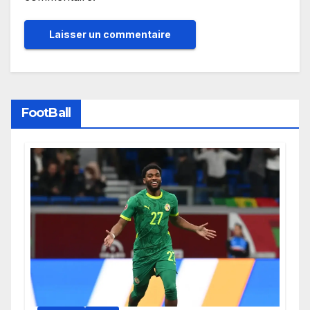
FootBall