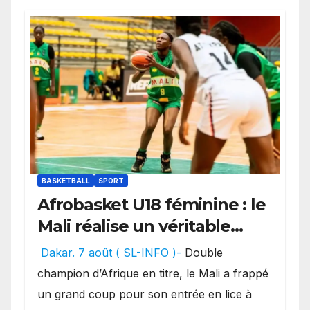
BASKETBALL
SPORT
Afrobasket U18 féminine : le
Mali réalise un véritable
festival offensif et inflige
Dakar. 7 août ( SL-INFO )-
Double
une lourde défaite au
champion d’Afrique en titre, le Mali a frappé
Bénin.
un grand coup pour son entrée en lice à