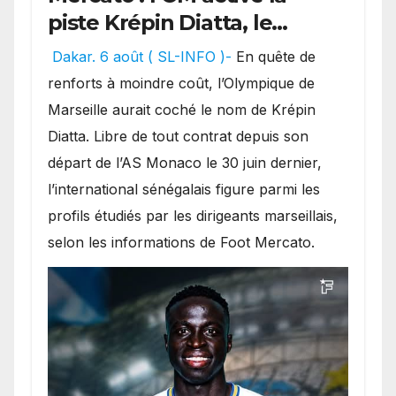
piste Krépin Diatta, le
Sénégalais pourrait bientôt
Dakar. 6 août ( SL-INFO )-
En quête de
débarquer à Marseille.
renforts à moindre coût, l’Olympique de
Marseille aurait coché le nom de Krépin
Diatta. Libre de tout contrat depuis son
départ de l’AS Monaco le 30 juin dernier,
l’international sénégalais figure parmi les
profils étudiés par les dirigeants marseillais,
selon les informations de Foot Mercato.