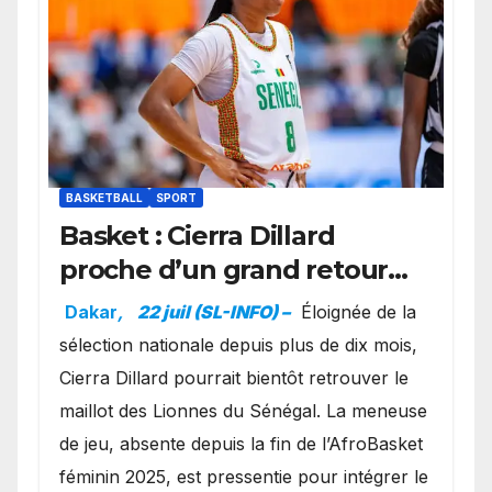
BASKETBALL
SPORT
Basket : Cierra Dillard
proche d’un grand retour
avec les Lionnes ?
Dakar
,
22 juil (SL-INFO) –
Éloignée de la
sélection nationale depuis plus de dix mois,
Cierra Dillard pourrait bientôt retrouver le
maillot des Lionnes du Sénégal. La meneuse
de jeu, absente depuis la fin de l’AfroBasket
féminin 2025, est pressentie pour intégrer le