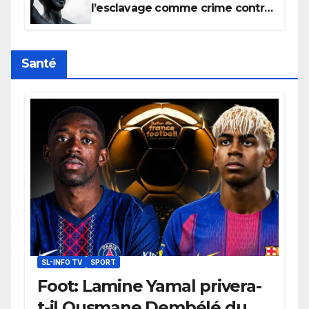
l’esclavage comme crime contre
l’humanité, la France toujours en
retard sur le Code noi
Santé
SL-INFO TV
SPORT
Foot: Lamine Yamal privera-
t-il Ousmane Dembélé du