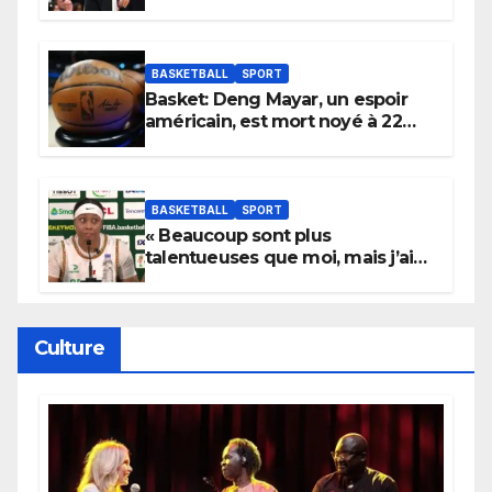
électrique du Garden,
Wembanyama fait taire New
York
BASKETBALL
SPORT
Basket: Deng Mayar, un espoir
américain, est mort noyé à 22
ans
BASKETBALL
SPORT
« Beaucoup sont plus
talentueuses que moi, mais j’ai
persévéré » : le message fort de
Cierra Dillard
Culture