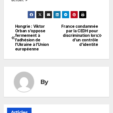
Hongrie : Viktor
France condamnée
Navigation
Orban s’oppose
par la CEDH pour
fermement à
discrimination lors
de
l’adhésion de
d’un contrôle
l’Ukraine à l’Union
d’identité
l’article
européenne
By
Articles