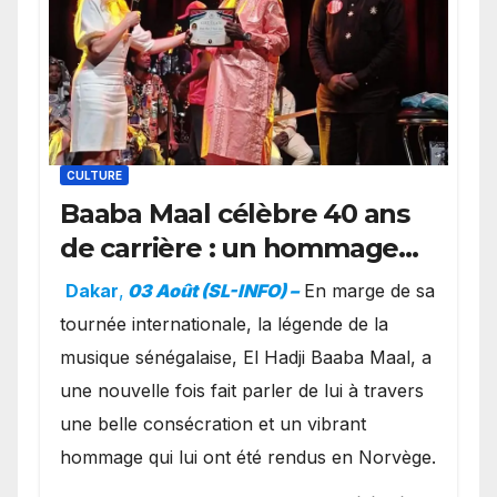
CULTURE
Baaba Maal célèbre 40 ans
de carrière : un hommage
exceptionnel à Oslo en
Dakar
,
03 Août (SL-INFO) –
​En marge de sa
présence de la famille
tournée internationale, la légende de la
royale.
musique sénégalaise, El Hadji Baaba Maal, a
une nouvelle fois fait parler de lui à travers
une belle consécration et un vibrant
hommage qui lui ont été rendus en Norvège.