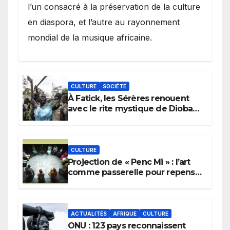
l’un consacré à la préservation de la culture
en diaspora, et l’autre au rayonnement
mondial de la musique africaine.
CULTURE
SOCIÉTÉ
À Fatick, les Sérères renouent
avec le rite mystique de Diobaye
pour implorer le retour de la
pluie.
CULTURE
Projection de « Penc Mi » : l’art
comme passerelle pour repenser
la transmission des savoirs
africains.
ACTUALITÉS
AFRIQUE
CULTURE
ONU : 123 pays reconnaissent