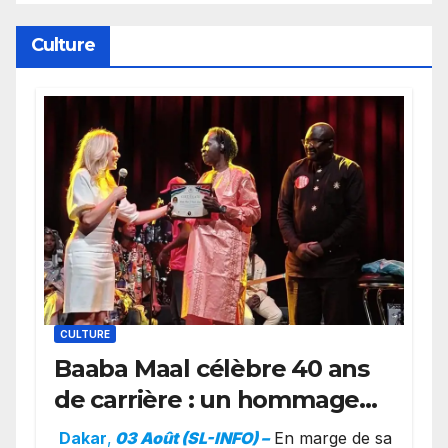
Cierra Dillard
Culture
CULTURE
Baaba Maal célèbre 40 ans
de carrière : un hommage
exceptionnel à Oslo en
Dakar
,
03 Août (SL-INFO) –
​En marge de sa