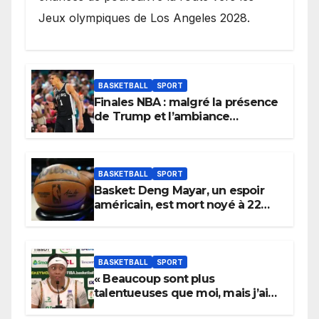
Jeux olympiques de Los Angeles 2028.
BASKETBALL
SPORT
Finales NBA : malgré la présence
de Trump et l’ambiance
électrique du Garden,
Wembanyama fait taire New
York
BASKETBALL
SPORT
Basket: Deng Mayar, un espoir
américain, est mort noyé à 22
ans
BASKETBALL
SPORT
« Beaucoup sont plus
talentueuses que moi, mais j’ai
persévéré » : le message fort de