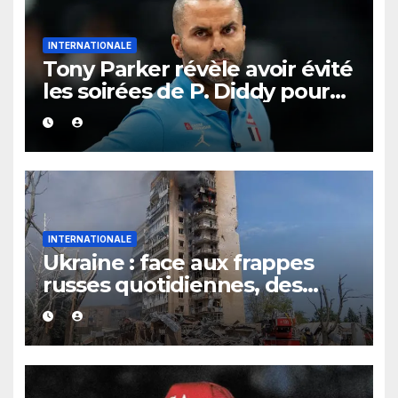
INTERNATIONALE
Tony Parker révèle avoir évité
les soirées de P. Diddy pour
protéger Eva Longoria
INTERNATIONALE
Ukraine : face aux frappes
russes quotidiennes, des
évacuations ordonnées à
Kramatorsk