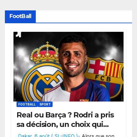
FootBall
FOOTBALL
SPORT
Real ou Barça ? Rodri a pris
sa décision, un choix qui
pourrait faire grand bruit
Dakar. 6 août ( SL-INFO )-
Alors que son