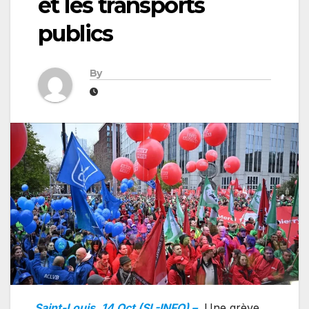
et les transports
publics
By
Saint-Louis, 14 Oct (SL-INFO) –
Une grève