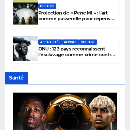
CULTURE
Projection de « Penc Mi » : l’art
comme passerelle pour repenser
la transmission des savoirs
africains.
ACTUALITÉS
AFRIQUE
CULTURE
ONU : 123 pays reconnaissent
l’esclavage comme crime contre
l’humanité, la France toujours en
retard sur le Code noi
Santé