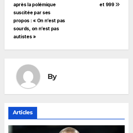
l’article
après la polémique
et 999
suscitée par ses
propos : « On n’est pas
sourds, on n’est pas
autistes »
By
Articles