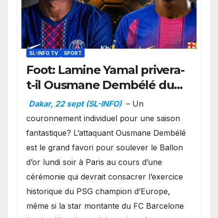
SL-INFO TV
SPORT
Foot: Lamine Yamal privera-
t-il Ousmane Dembélé du
Ballon d’or ?
Dakar, 22 sept (SL-INFO)
– Un
couronnement individuel pour une saison
fantastique? L’attaquant Ousmane Dembélé
est le grand favori pour soulever le Ballon
d’or lundi soir à Paris au cours d’une
cérémonie qui devrait consacrer l’exercice
historique du PSG champion d’Europe,
même si la star montante du FC Barcelone