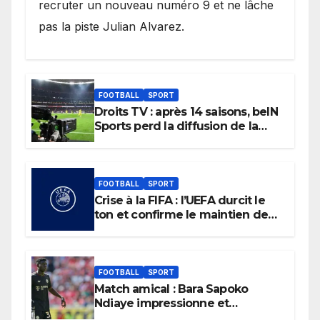
recruter un nouveau numéro 9 et ne lâche
pas la piste Julian Alvarez.
FOOTBALL
SPORT
Droits TV : après 14 saisons, beIN
Sports perd la diffusion de la
Liga
FOOTBALL
SPORT
Crise à la FIFA : l’UEFA durcit le
ton et confirme le maintien de
son boycott des Coupes du
monde.
FOOTBALL
SPORT
Match amical : Bara Sapoko
Ndiaye impressionne et
confirme son potentiel avec le