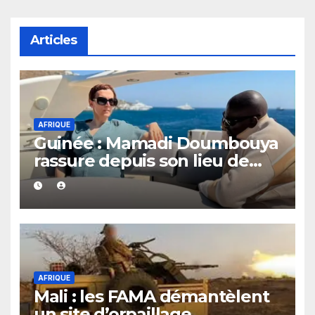
Articles
AFRIQUE
Guinée : Mamadi Doumbouya
rassure depuis son lieu de
vacances
AFRIQUE
Mali : les FAMA démantèlent
un site d’orpaillage