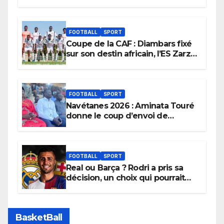
FOOTBALL
SPORT
Coupe de la CAF : Diambars fixé
sur son destin africain, l’ES Zarzis
sera son premier obstacle.
FOOTBALL
SPORT
Navétanes 2026 : Aminata Touré
donne le coup d’envoi de
l’initiative « Zéro Violence »
depuis sa ville natale pour
promouvoir des compétitions
apaisées.
FOOTBALL
SPORT
Real ou Barça ? Rodri a pris sa
décision, un choix qui pourrait
faire grand bruit sur le marché
des transferts.
BasketBall