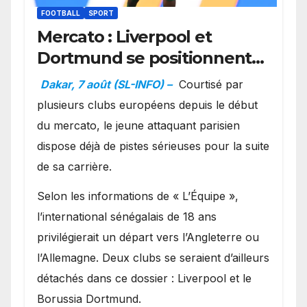
FOOTBALL
SPORT
Mercato : Liverpool et
Dortmund se positionnent
en favoris pour recruter
Dakar, 7 août (SL-INFO) –
Courtisé par
Ibrahim Mbaye
plusieurs clubs européens depuis le début
du mercato, le jeune attaquant parisien
dispose déjà de pistes sérieuses pour la suite
de sa carrière.
Selon les informations de « L’Équipe »,
l’international sénégalais de 18 ans
privilégierait un départ vers l’Angleterre ou
l’Allemagne. Deux clubs se seraient d’ailleurs
détachés dans ce dossier : Liverpool et le
Borussia Dortmund.