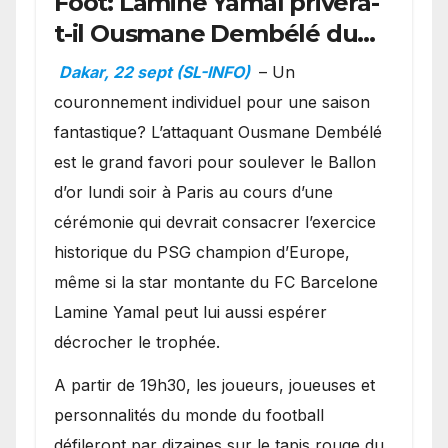
Foot: Lamine Yamal privera-
t-il Ousmane Dembélé du
Ballon d’or ?
Dakar, 22 sept (SL-INFO)
– Un
couronnement individuel pour une saison
fantastique? L’attaquant Ousmane Dembélé
est le grand favori pour soulever le Ballon
d’or lundi soir à Paris au cours d’une
cérémonie qui devrait consacrer l’exercice
historique du PSG champion d’Europe,
même si la star montante du FC Barcelone
Lamine Yamal peut lui aussi espérer
décrocher le trophée.
A partir de 19h30, les joueurs, joueuses et
personnalités du monde du football
défileront par dizaines sur le tapis rouge du