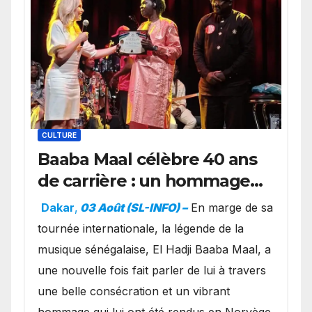
CULTURE
Baaba Maal célèbre 40 ans
de carrière : un hommage
exceptionnel à Oslo en
Dakar
,
03 Août (SL-INFO) –
​En marge de sa
présence de la famille
tournée internationale, la légende de la
royale.
musique sénégalaise, El Hadji Baaba Maal, a
une nouvelle fois fait parler de lui à travers
une belle consécration et un vibrant
hommage qui lui ont été rendus en Norvège.