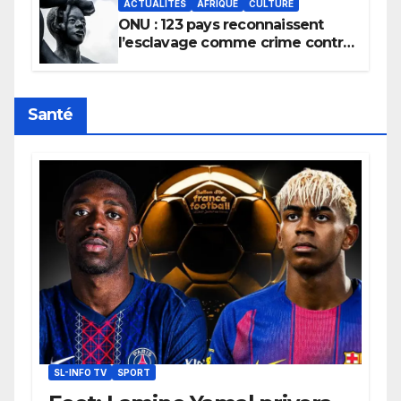
ACTUALITÉS
AFRIQUE
CULTURE
ONU : 123 pays reconnaissent
l’esclavage comme crime contre
l’humanité, la France toujours en
retard sur le Code noi
Santé
SL-INFO TV
SPORT