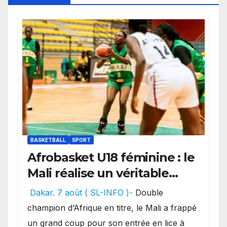
BASKETBALL
SPORT
Afrobasket U18 féminine : le
Mali réalise un véritable
festival offensif et inflige
Dakar. 7 août ( SL-INFO )-
Double
une lourde défaite au
champion d’Afrique en titre, le Mali a frappé
Bénin.
un grand coup pour son entrée en lice à