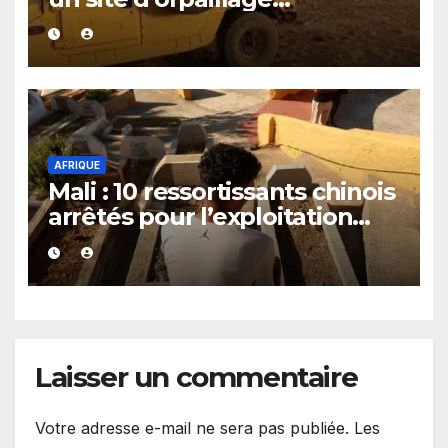
clandestin soupçonné d’être
exploité par le JNIM et le FLA
AFRIQUE
Mali : 10 ressortissants chinois
arrêtés pour l’exploitation
présumée d’un casino
clandestin
Laisser un commentaire
Votre adresse e-mail ne sera pas publiée.
Les