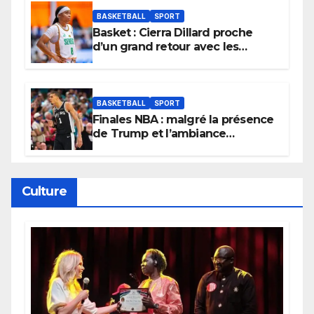
BASKETBALL
SPORT
Basket : Cierra Dillard proche
d’un grand retour avec les
Lionnes ?
BASKETBALL
SPORT
Finales NBA : malgré la présence
de Trump et l’ambiance
électrique du Garden,
Wembanyama fait taire New
York
Culture