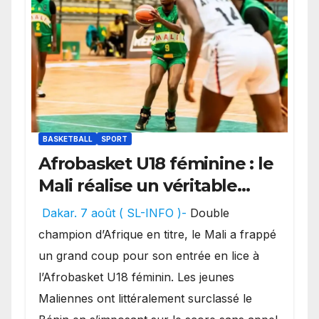
BASKETBALL
SPORT
Afrobasket U18 féminine : le
Mali réalise un véritable
festival offensif et inflige
Dakar. 7 août ( SL-INFO )-
Double
une lourde défaite au
champion d’Afrique en titre, le Mali a frappé
Bénin.
un grand coup pour son entrée en lice à
l’Afrobasket U18 féminin. Les jeunes
Maliennes ont littéralement surclassé le