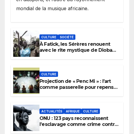
mondial de la musique africaine.
CULTURE
SOCIÉTÉ
À Fatick, les Sérères renouent
avec le rite mystique de Diobaye
pour implorer le retour de la
pluie.
CULTURE
Projection de « Penc Mi » : l’art
comme passerelle pour repenser
la transmission des savoirs
africains.
ACTUALITÉS
AFRIQUE
CULTURE
ONU : 123 pays reconnaissent
l’esclavage comme crime contre
l’humanité, la France toujours en