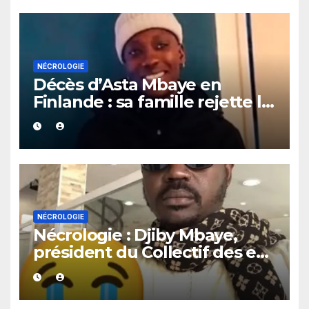
NÉCROLOGIE
Décès d’Asta Mbaye en
Finlande : sa famille rejette la
thèse du suicide et exige
toute la vérité.
NÉCROLOGIE
Nécrologie : Djiby Mbaye,
président du Collectif des ex-
détenus politiques, est
décédé, annonce le Pastef