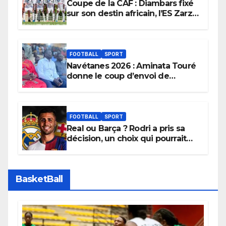
Coupe de la CAF : Diambars fixé
sur son destin africain, l’ES Zarzis
sera son premier obstacle.
FOOTBALL
SPORT
Navétanes 2026 : Aminata Touré
donne le coup d’envoi de
l’initiative « Zéro Violence »
depuis sa ville natale pour
promouvoir des compétitions
apaisées.
FOOTBALL
SPORT
Real ou Barça ? Rodri a pris sa
décision, un choix qui pourrait
faire grand bruit sur le marché
des transferts.
BasketBall