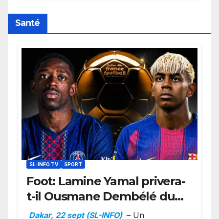
retard sur le Code noi
Santé
SL-INFO TV
SPORT
Foot: Lamine Yamal privera-
t-il Ousmane Dembélé du
Ballon d’or ?
Dakar, 22 sept (SL-INFO)
– Un