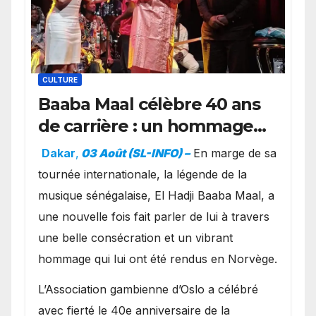
CULTURE
Baaba Maal célèbre 40 ans
de carrière : un hommage
exceptionnel à Oslo en
Dakar
,
03 Août (SL-INFO) –
​En marge de sa
présence de la famille
tournée internationale, la légende de la
royale.
musique sénégalaise, El Hadji Baaba Maal, a
une nouvelle fois fait parler de lui à travers
une belle consécration et un vibrant
hommage qui lui ont été rendus en Norvège.
​L’Association gambienne d’Oslo a célébré
avec fierté le 40e anniversaire de la