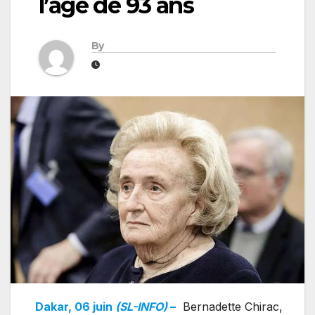
l’âge de 93 ans
By
Dakar, 06 juin
(SL-INFO)
–
Bernadette Chirac,