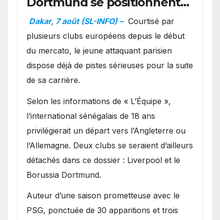
Dortmund se positionnent
en favoris pour recruter
Dakar, 7 août (SL-INFO) –
Courtisé par
Ibrahim Mbaye
plusieurs clubs européens depuis le début
du mercato, le jeune attaquant parisien
dispose déjà de pistes sérieuses pour la suite
de sa carrière.
Selon les informations de « L’Équipe »,
l’international sénégalais de 18 ans
privilégierait un départ vers l’Angleterre ou
l’Allemagne. Deux clubs se seraient d’ailleurs
détachés dans ce dossier : Liverpool et le
Borussia Dortmund.
Auteur d’une saison prometteuse avec le
PSG, ponctuée de 30 apparitions et trois