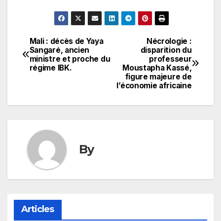
Mali : décès de Yaya
Nécrologie :
Navigation
Sangaré, ancien
disparition du
ministre et proche du
professeur
de
régime IBK.
Moustapha Kassé,
figure majeure de
l’article
l’économie africaine
By
Articles