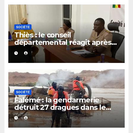
SOCIÉTÉ
Thiès : le conseil
départemental réagit après
le rappel à l’ordre du
gouverneur
SOCIÉTÉ
Falémé : la gendarmerie
détruit 27 dragues dans le
cadre de la lutte contre
l’exploitation illégale