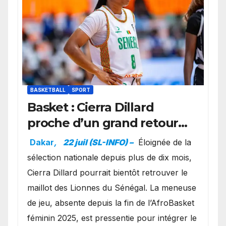
BASKETBALL
SPORT
Basket : Cierra Dillard
proche d’un grand retour
avec les Lionnes ?
Dakar
,
22 juil (SL-INFO) –
Éloignée de la
sélection nationale depuis plus de dix mois,
Cierra Dillard pourrait bientôt retrouver le
maillot des Lionnes du Sénégal. La meneuse
de jeu, absente depuis la fin de l’AfroBasket
féminin 2025, est pressentie pour intégrer le