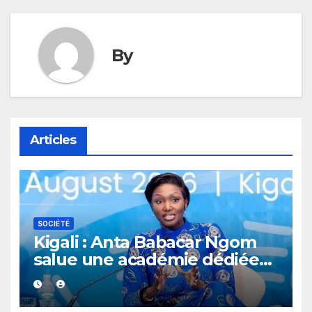
By
Articles
SOCIÉTÉ
Kigali : Anta Babacar Ngom
salue une académie dédiée
au leadership politique des
femmes africaines