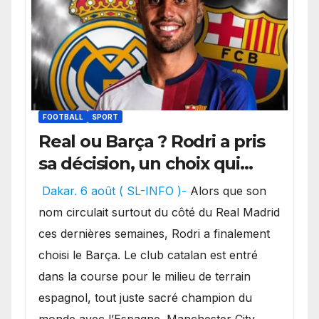
FOOTBALL
SPORT
Real ou Barça ? Rodri a pris
sa décision, un choix qui
pourrait faire grand bruit
Dakar. 6 août ( SL-INFO )-
Alors que son
sur le marché des
nom circulait surtout du côté du Real Madrid
transferts.
ces dernières semaines, Rodri a finalement
choisi le Barça. Le club catalan est entré
dans la course pour le milieu de terrain
espagnol, tout juste sacré champion du
monde avec l’Espagne. Manchester City