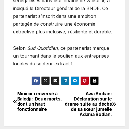
sénégalaises dans leur chaîne de valeur », a
indiqué le Directeur général de la BNDE. Ce
partenariat s’inscrit dans une ambition
partagée de construire une économie
extractive plus inclusive, résiliente et durable.
Selon
Sud Quotidien
, ce partenariat marque
un tournant dans le soutien aux entreprises
locales du secteur extractif.
Minicar renversé à
Awa Bodian:
Navigation
Balodji : Deux morts,
Déclaration sur le
dont un haut
drame suite au décès
de
fonctionnaire
de sa sœur jumelle
Adama Bodian.
l’article