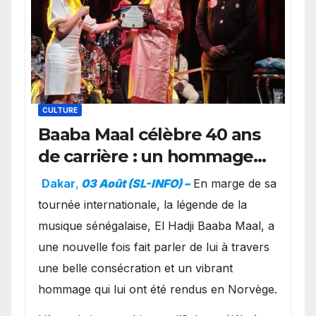
CULTURE
Baaba Maal célèbre 40 ans
de carrière : un hommage
exceptionnel à Oslo en
Dakar
,
03 Août (SL-INFO) –
​En marge de sa
présence de la famille
tournée internationale, la légende de la
royale.
musique sénégalaise, El Hadji Baaba Maal, a
une nouvelle fois fait parler de lui à travers
une belle consécration et un vibrant
hommage qui lui ont été rendus en Norvège.