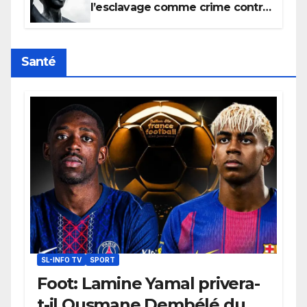
l’esclavage comme crime contre
l’humanité, la France toujours en
retard sur le Code noi
Santé
SL-INFO TV
SPORT
Foot: Lamine Yamal privera-
t-il Ousmane Dembélé du