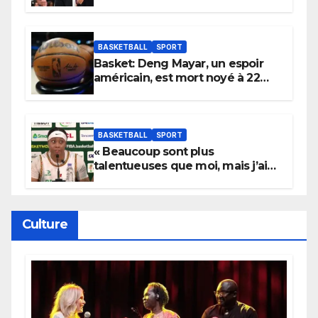
électrique du Garden,
Wembanyama fait taire New
York
BASKETBALL
SPORT
Basket: Deng Mayar, un espoir
américain, est mort noyé à 22
ans
BASKETBALL
SPORT
« Beaucoup sont plus
talentueuses que moi, mais j’ai
persévéré » : le message fort de
Cierra Dillard
Culture