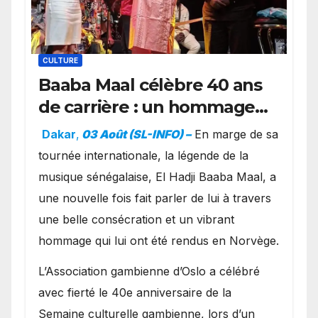
CULTURE
Baaba Maal célèbre 40 ans
de carrière : un hommage
exceptionnel à Oslo en
Dakar
,
03 Août (SL-INFO) –
​En marge de sa
présence de la famille
tournée internationale, la légende de la
royale.
musique sénégalaise, El Hadji Baaba Maal, a
une nouvelle fois fait parler de lui à travers
une belle consécration et un vibrant
hommage qui lui ont été rendus en Norvège.
​L’Association gambienne d’Oslo a célébré
avec fierté le 40e anniversaire de la
Semaine culturelle gambienne, lors d’un