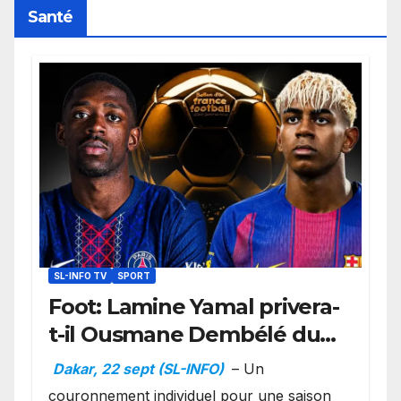
Santé
SL-INFO TV
SPORT
Foot: Lamine Yamal privera-
t-il Ousmane Dembélé du
Ballon d’or ?
Dakar, 22 sept (SL-INFO)
– Un
couronnement individuel pour une saison