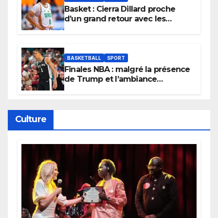
Basket : Cierra Dillard proche
d’un grand retour avec les
Lionnes ?
BASKETBALL
SPORT
Finales NBA : malgré la présence
de Trump et l’ambiance
électrique du Garden,
Wembanyama fait taire New
York
Culture