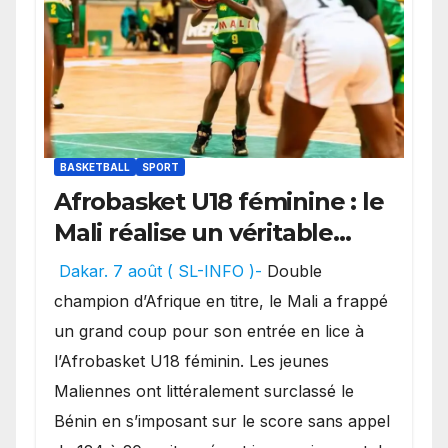
BASKETBALL
SPORT
Afrobasket U18 féminine : le
Mali réalise un véritable
festival offensif et inflige
Dakar. 7 août ( SL-INFO )-
Double
une lourde défaite au
champion d’Afrique en titre, le Mali a frappé
Bénin.
un grand coup pour son entrée en lice à
l’Afrobasket U18 féminin. Les jeunes
Maliennes ont littéralement surclassé le
Bénin en s’imposant sur le score sans appel