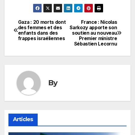
Gaza : 20 morts dont
France : Nicolas
Navigation
des femmes et des
Sarkozy apporte son
enfants dans des
soutien au nouveau
de
frappes israéliennes
Premier ministre
Sébastien Lecornu
l’article
By
Articles