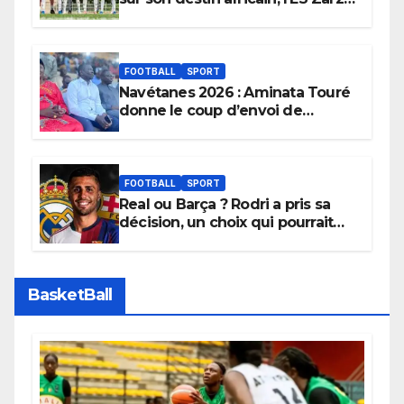
sera son premier obstacle.
FOOTBALL
SPORT
Navétanes 2026 : Aminata Touré
donne le coup d’envoi de
l’initiative « Zéro Violence »
depuis sa ville natale pour
promouvoir des compétitions
apaisées.
FOOTBALL
SPORT
Real ou Barça ? Rodri a pris sa
décision, un choix qui pourrait
faire grand bruit sur le marché
des transferts.
BasketBall