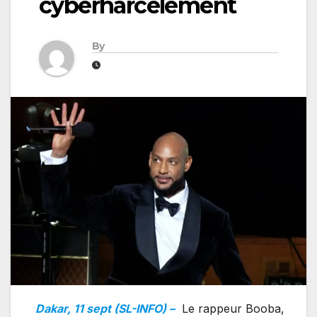
cyberharcèlement
By
Dakar, 11 sept (SL-INFO) –
Le rappeur Booba,