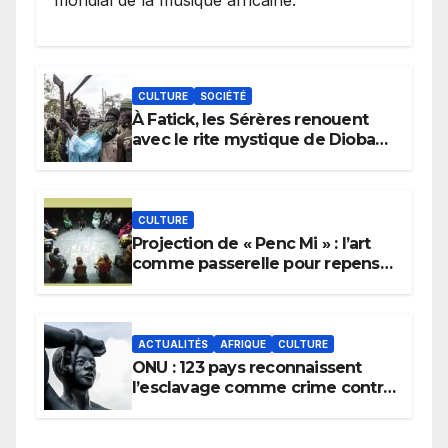
mondial de la musique africaine.
CULTURE
SOCIÉTÉ
À Fatick, les Sérères renouent
avec le rite mystique de Diobaye
pour implorer le retour de la
pluie.
CULTURE
Projection de « Penc Mi » : l’art
comme passerelle pour repenser
la transmission des savoirs
africains.
ACTUALITÉS
AFRIQUE
CULTURE
ONU : 123 pays reconnaissent
l’esclavage comme crime contre
l’humanité, la France toujours en
retard sur le Code noi