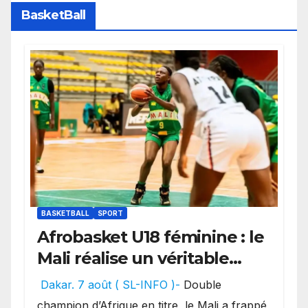
BasketBall
BASKETBALL
SPORT
Afrobasket U18 féminine : le
Mali réalise un véritable
festival offensif et inflige
Dakar. 7 août ( SL-INFO )-
Double
une lourde défaite au
champion d’Afrique en titre, le Mali a frappé