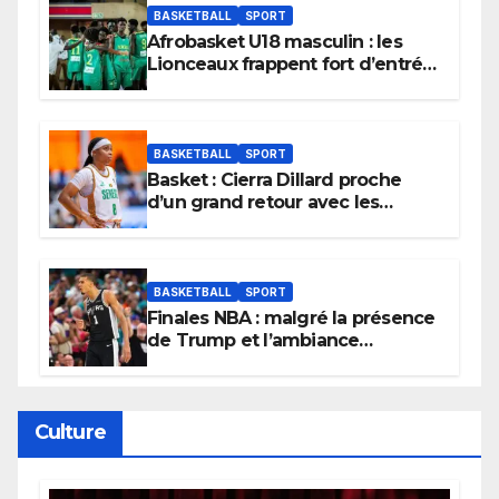
BASKETBALL
SPORT
Afrobasket U18 masculin : les
Lionceaux frappent fort d’entrée
et lancent idéalement leur
tournoi.
BASKETBALL
SPORT
Basket : Cierra Dillard proche
d’un grand retour avec les
Lionnes ?
BASKETBALL
SPORT
Finales NBA : malgré la présence
de Trump et l’ambiance
électrique du Garden,
Wembanyama fait taire New
York
Culture