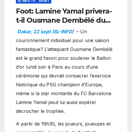
SL-INFO TV
SPORT
Foot: Lamine Yamal privera-
t-il Ousmane Dembélé du
Ballon d’or ?
Dakar, 22 sept (SL-INFO)
– Un
couronnement individuel pour une saison
fantastique? L’attaquant Ousmane Dembélé
est le grand favori pour soulever le Ballon
d’or lundi soir à Paris au cours d’une
cérémonie qui devrait consacrer l’exercice
historique du PSG champion d’Europe,
même si la star montante du FC Barcelone
Lamine Yamal peut lui aussi espérer
décrocher le trophée.
A partir de 19h30, les joueurs, joueuses et