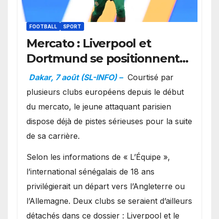
FOOTBALL
SPORT
Mercato : Liverpool et
Dortmund se positionnent
en favoris pour recruter
Dakar, 7 août (SL-INFO) –
Courtisé par
Ibrahim Mbaye
plusieurs clubs européens depuis le début
du mercato, le jeune attaquant parisien
dispose déjà de pistes sérieuses pour la suite
de sa carrière.
Selon les informations de « L’Équipe »,
l’international sénégalais de 18 ans
privilégierait un départ vers l’Angleterre ou
l’Allemagne. Deux clubs se seraient d’ailleurs
détachés dans ce dossier : Liverpool et le