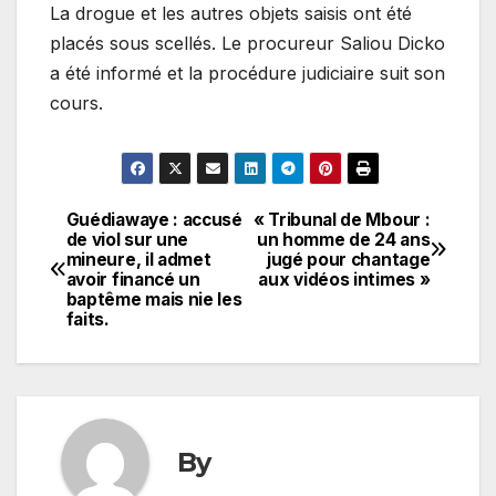
La drogue et les autres objets saisis ont été
placés sous scellés. Le procureur Saliou Dicko
a été informé et la procédure judiciaire suit son
cours.
Guédiawaye : accusé
« Tribunal de Mbour :
Navigation
de viol sur une
un homme de 24 ans
mineure, il admet
jugé pour chantage
de
avoir financé un
aux vidéos intimes »
baptême mais nie les
l’article
faits.
By