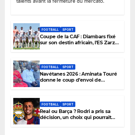
talents avant la fermeture du mercato.
FOOTBALL
SPORT
Coupe de la CAF : Diambars fixé
sur son destin africain, l’ES Zarzis
sera son premier obstacle.
FOOTBALL
SPORT
Navétanes 2026 : Aminata Touré
donne le coup d’envoi de
l’initiative « Zéro Violence »
depuis sa ville natale pour
promouvoir des compétitions
apaisées.
FOOTBALL
SPORT
Real ou Barça ? Rodri a pris sa
décision, un choix qui pourrait
faire grand bruit sur le marché
des transferts.