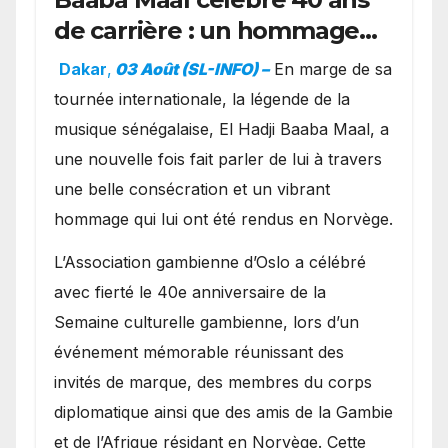
de carrière : un hommage
exceptionnel à Oslo en
Dakar
,
03 Août (SL-INFO) –
​En marge de sa
présence de la famille
tournée internationale, la légende de la
royale.
musique sénégalaise, El Hadji Baaba Maal, a
une nouvelle fois fait parler de lui à travers
une belle consécration et un vibrant
hommage qui lui ont été rendus en Norvège.
​L’Association gambienne d’Oslo a célébré
avec fierté le 40e anniversaire de la
Semaine culturelle gambienne, lors d’un
événement mémorable réunissant des
invités de marque, des membres du corps
diplomatique ainsi que des amis de la Gambie
et de l’Afrique résidant en Norvège. Cette