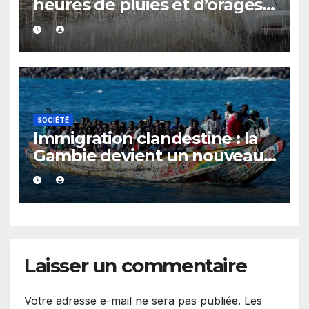
heures de pluies et d’orages
sur plusieurs régions du
Sénégal
SOCIÉTÉ
Immigration clandestine : la
Gambie devient un nouveau
point de départ de la route
atlantique, le Sénégal et
l’Espagne en alerte
Laisser un commentaire
Votre adresse e-mail ne sera pas publiée.
Les