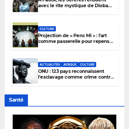
avec le rite mystique de Diobaye
pour implorer le retour de la
pluie.
CULTURE
Projection de « Penc Mi » : l’art
comme passerelle pour repenser
la transmission des savoirs
africains.
ACTUALITÉS
AFRIQUE
CULTURE
ONU : 123 pays reconnaissent
l’esclavage comme crime contre
l’humanité, la France toujours en
retard sur le Code noi
Santé