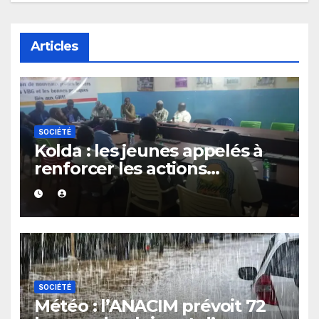
Articles
SOCIÉTÉ
Kolda : les jeunes appelés à
renforcer les actions
communautaires pendant les
vacances
SOCIÉTÉ
Météo : l’ANACIM prévoit 72