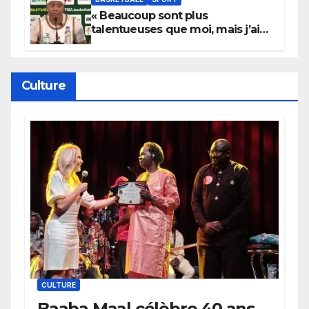
« Beaucoup sont plus
talentueuses que moi, mais j’ai
persévéré » : le message fort de
Cierra Dillard
Culture
CULTURE
Baaba Maal célèbre 40 ans