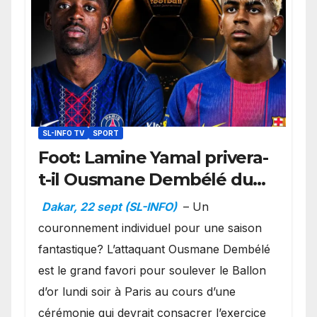
SL-INFO TV
SPORT
Foot: Lamine Yamal privera-
t-il Ousmane Dembélé du
Ballon d’or ?
Dakar, 22 sept (SL-INFO)
– Un
couronnement individuel pour une saison
fantastique? L’attaquant Ousmane Dembélé
est le grand favori pour soulever le Ballon
d’or lundi soir à Paris au cours d’une
cérémonie qui devrait consacrer l’exercice