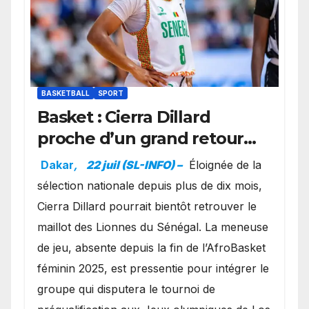
BASKETBALL
SPORT
Basket : Cierra Dillard
proche d’un grand retour
avec les Lionnes ?
Dakar
,
22 juil (SL-INFO) –
Éloignée de la
sélection nationale depuis plus de dix mois,
Cierra Dillard pourrait bientôt retrouver le
maillot des Lionnes du Sénégal. La meneuse
de jeu, absente depuis la fin de l’AfroBasket
féminin 2025, est pressentie pour intégrer le
groupe qui disputera le tournoi de