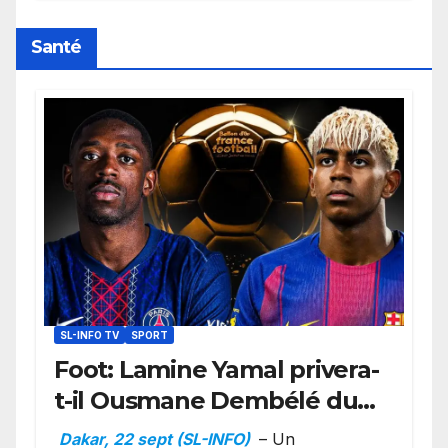
retard sur le Code noi
Santé
SL-INFO TV
SPORT
Foot: Lamine Yamal privera-
t-il Ousmane Dembélé du
Ballon d’or ?
Dakar, 22 sept (SL-INFO)
– Un