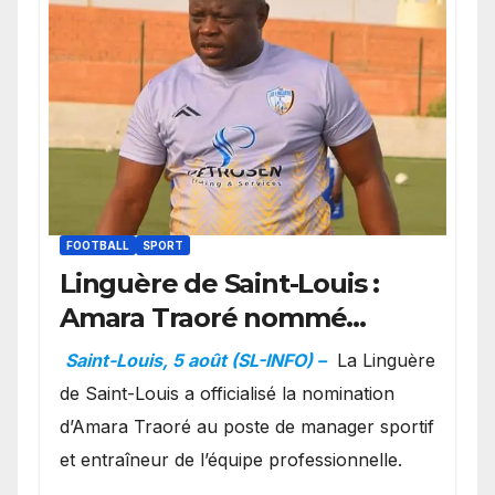
FOOTBALL
SPORT
Linguère de Saint-Louis :
Amara Traoré nommé
manager sportif et
Saint-Louis, 5 août (SL-INFO) –
La Linguère
entraîneur de l’équipe
de Saint-Louis a officialisé la nomination
d’Amara Traoré au poste de manager sportif
et entraîneur de l’équipe professionnelle.