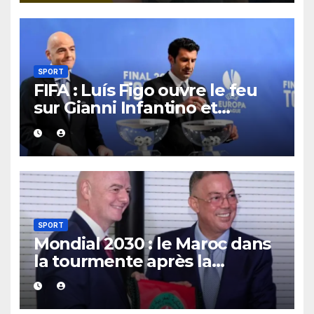
SPORT
FIFA : Luís Figo ouvre le feu
sur Gianni Infantino et
réclame un nouveau patron à
la tête de l’instance
mondiale.
SPORT
Mondial 2030 : le Maroc dans
la tourmente après la
demande de retrait formulée
par un parti écologiste
portugais.