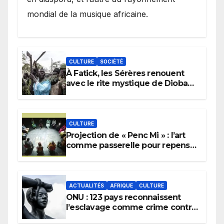
mondial de la musique africaine.
CULTURE
SOCIÉTÉ
À Fatick, les Sérères renouent
avec le rite mystique de Diobaye
pour implorer le retour de la
pluie.
CULTURE
Projection de « Penc Mi » : l’art
comme passerelle pour repenser
la transmission des savoirs
africains.
ACTUALITÉS
AFRIQUE
CULTURE
ONU : 123 pays reconnaissent
l’esclavage comme crime contre
l’humanité, la France toujours en