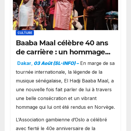
CULTURE
Baaba Maal célèbre 40 ans
de carrière : un hommage
exceptionnel à Oslo en
Dakar
,
03 Août (SL-INFO) –
​En marge de sa
présence de la famille
tournée internationale, la légende de la
royale.
musique sénégalaise, El Hadji Baaba Maal, a
une nouvelle fois fait parler de lui à travers
une belle consécration et un vibrant
hommage qui lui ont été rendus en Norvège.
​L’Association gambienne d’Oslo a célébré
avec fierté le 40e anniversaire de la