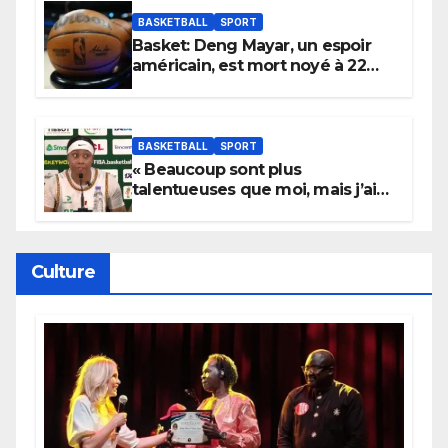
York
BASKETBALL
SPORT
Basket: Deng Mayar, un espoir
américain, est mort noyé à 22
ans
BASKETBALL
SPORT
« Beaucoup sont plus
talentueuses que moi, mais j’ai
persévéré » : le message fort de
Cierra Dillard
Culture