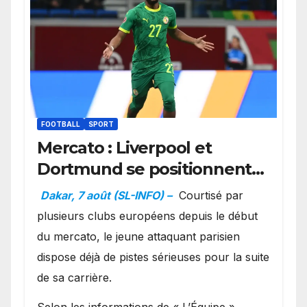
FOOTBALL
SPORT
Mercato : Liverpool et
Dortmund se positionnent
en favoris pour recruter
Dakar, 7 août (SL-INFO) –
Courtisé par
Ibrahim Mbaye
plusieurs clubs européens depuis le début
du mercato, le jeune attaquant parisien
dispose déjà de pistes sérieuses pour la suite
de sa carrière.