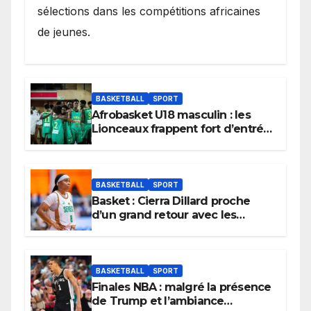
sélections dans les compétitions africaines
de jeunes.
BASKETBALL
SPORT
Afrobasket U18 masculin : les
Lionceaux frappent fort d’entrée
et lancent idéalement leur
tournoi.
BASKETBALL
SPORT
Basket : Cierra Dillard proche
d’un grand retour avec les
Lionnes ?
BASKETBALL
SPORT
Finales NBA : malgré la présence
de Trump et l’ambiance