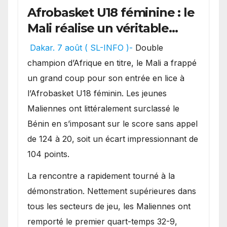
Afrobasket U18 féminine : le
Mali réalise un véritable
festival offensif et inflige
Dakar. 7 août ( SL-INFO )-
Double
une lourde défaite au
champion d’Afrique en titre, le Mali a frappé
Bénin.
un grand coup pour son entrée en lice à
l’Afrobasket U18 féminin. Les jeunes
Maliennes ont littéralement surclassé le
Bénin en s’imposant sur le score sans appel
de 124 à 20, soit un écart impressionnant de
104 points.
La rencontre a rapidement tourné à la
démonstration. Nettement supérieures dans
tous les secteurs de jeu, les Maliennes ont
remporté le premier quart-temps 32-9,