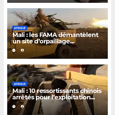
AFRIQUE
Mali : les FAMA démantèlent
un site d’orpaillage
clandestin soupçonné d’être
exploité par le JNIM et le FLA
AFRIQUE
Mali : 10 ressortissants chinois
arrêtés pour l’exploitation
présumée d’un casino
clandestin