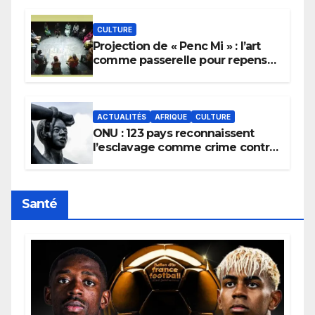
pluie.
CULTURE
Projection de « Penc Mi » : l’art
comme passerelle pour repenser
la transmission des savoirs
africains.
ACTUALITÉS
AFRIQUE
CULTURE
ONU : 123 pays reconnaissent
l’esclavage comme crime contre
l’humanité, la France toujours en
retard sur le Code noi
Santé