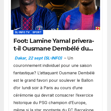
SL-INFO TV
SPORT
Foot: Lamine Yamal privera-
t-il Ousmane Dembélé du
Ballon d’or ?
Dakar, 22 sept (SL-INFO)
– Un
couronnement individuel pour une saison
fantastique? L’attaquant Ousmane Dembélé
est le grand favori pour soulever le Ballon
d’or lundi soir à Paris au cours d’une
cérémonie qui devrait consacrer l’exercice
historique du PSG champion d’Europe,
même si la star montante du FC Barcelone