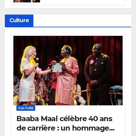
électrique du Garden,
Wembanyama fait taire New
York
Culture
CULTURE
Baaba Maal célèbre 40 ans
de carrière : un hommage