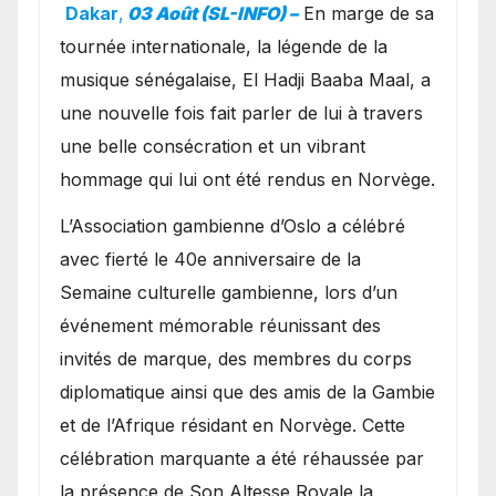
exceptionnel à Oslo en
Dakar
,
03 Août (SL-INFO) –
​En marge de sa
présence de la famille
tournée internationale, la légende de la
royale.
musique sénégalaise, El Hadji Baaba Maal, a
une nouvelle fois fait parler de lui à travers
une belle consécration et un vibrant
hommage qui lui ont été rendus en Norvège.
​L’Association gambienne d’Oslo a célébré
avec fierté le 40e anniversaire de la
Semaine culturelle gambienne, lors d’un
événement mémorable réunissant des
invités de marque, des membres du corps
diplomatique ainsi que des amis de la Gambie
et de l’Afrique résidant en Norvège. Cette
célébration marquante a été réhaussée par
la présence de Son Altesse Royale la