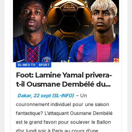
SL-INFO TV
SPORT
Foot: Lamine Yamal privera-
t-il Ousmane Dembélé du
Ballon d’or ?
Dakar, 22 sept (SL-INFO)
– Un
couronnement individuel pour une saison
fantastique? L’attaquant Ousmane Dembélé
est le grand favori pour soulever le Ballon
d’or lundi soir à Paris au cours d’une