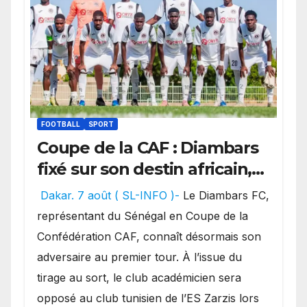
FOOTBALL
SPORT
Coupe de la CAF : Diambars
fixé sur son destin africain,
l’ES Zarzis sera son premier
Dakar. 7 août ( SL-INFO )-
Le Diambars FC,
obstacle.
représentant du Sénégal en Coupe de la
Confédération CAF, connaît désormais son
adversaire au premier tour. À l’issue du
tirage au sort, le club académicien sera
opposé au club tunisien de l’ES Zarzis lors