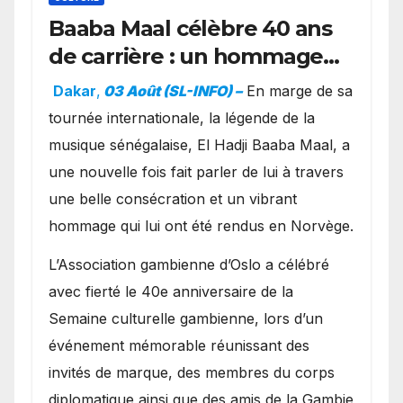
Baaba Maal célèbre 40 ans
de carrière : un hommage
exceptionnel à Oslo en
Dakar
,
03 Août (SL-INFO) –
​En marge de sa
présence de la famille
tournée internationale, la légende de la
royale.
musique sénégalaise, El Hadji Baaba Maal, a
une nouvelle fois fait parler de lui à travers
une belle consécration et un vibrant
hommage qui lui ont été rendus en Norvège.
​L’Association gambienne d’Oslo a célébré
avec fierté le 40e anniversaire de la
Semaine culturelle gambienne, lors d’un
événement mémorable réunissant des
invités de marque, des membres du corps
diplomatique ainsi que des amis de la Gambie