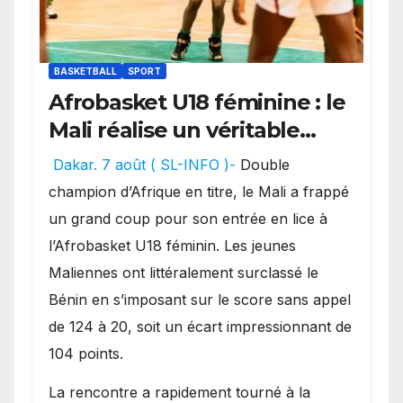
BASKETBALL
SPORT
Afrobasket U18 féminine : le
Mali réalise un véritable
festival offensif et inflige
Dakar. 7 août ( SL-INFO )-
Double
une lourde défaite au
champion d’Afrique en titre, le Mali a frappé
Bénin.
un grand coup pour son entrée en lice à
l’Afrobasket U18 féminin. Les jeunes
Maliennes ont littéralement surclassé le
Bénin en s’imposant sur le score sans appel
de 124 à 20, soit un écart impressionnant de
104 points.
La rencontre a rapidement tourné à la