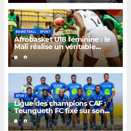
de nuit.
BASKETBALL
SPORT
Afrobasket U18 féminine : le
Mali réalise un véritable
festival offensif et inflige une
lourde défaite au Bénin.
SPORT
Ligue des champions CAF :
Teungueth FC fixé sur son
destin africain, son premier
adversaire est désormais