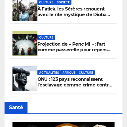
CULTURE
SOCIÉTÉ
À Fatick, les Sérères renouent
avec le rite mystique de Diobaye
pour implorer le retour de la
pluie.
CULTURE
Projection de « Penc Mi » : l’art
comme passerelle pour repenser
la transmission des savoirs
africains.
ACTUALITÉS
AFRIQUE
CULTURE
ONU : 123 pays reconnaissent
l’esclavage comme crime contre
l’humanité, la France toujours en
retard sur le Code noi
Santé