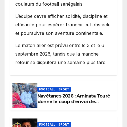
couleurs du football sénégalais.
L’équipe devra afficher solidité, discipline et
efficacité pour espérer franchir cet obstacle
et poursuivre son aventure continentale.
Le match aller est prévu entre le 3 et le 6
septembre 2026, tandis que la manche
retour se disputera une semaine plus tard.
FOOTBALL
SPORT
Navétanes 2026 : Aminata Touré
donne le coup d’envoi de
l’initiative « Zéro Violence »
depuis sa ville natale pour
promouvoir des compétitions
apaisées.
FOOTBALL
SPORT