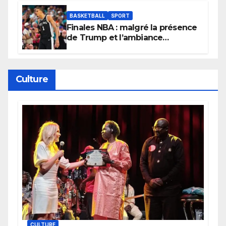
BASKETBALL
SPORT
Finales NBA : malgré la présence
de Trump et l’ambiance
électrique du Garden,
Wembanyama fait taire New
York
Culture
CULTURE