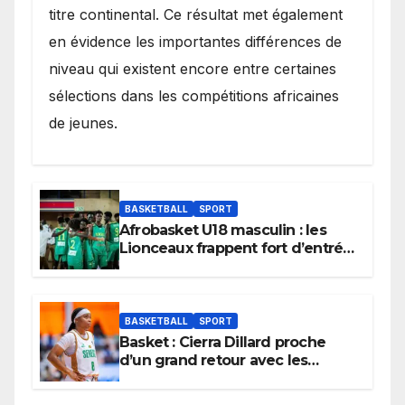
titre continental. Ce résultat met également
en évidence les importantes différences de
niveau qui existent encore entre certaines
sélections dans les compétitions africaines
de jeunes.
BASKETBALL
SPORT
Afrobasket U18 masculin : les
Lionceaux frappent fort d’entrée
et lancent idéalement leur
tournoi.
BASKETBALL
SPORT
Basket : Cierra Dillard proche
d’un grand retour avec les
Lionnes ?