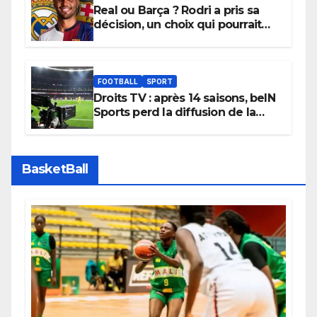
Real ou Barça ? Rodri a pris sa
décision, un choix qui pourrait
faire grand bruit sur le marché
des transferts.
FOOTBALL
SPORT
Droits TV : après 14 saisons, beIN
Sports perd la diffusion de la
Liga
BasketBall