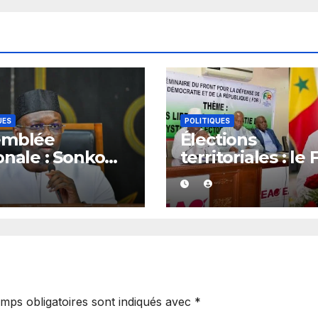
UES
POLITIQUES
emblée
Élections
onale : Sonko
territoriales : le
e son feu vert
dénonce les ret
ze dossiers
et exige un
eurs
calendrier élect
précis
mps obligatoires sont indiqués avec
*