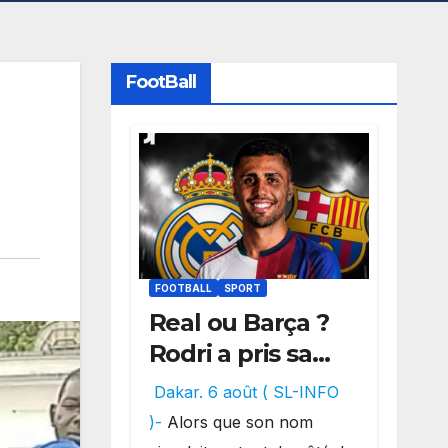
FootBall
FOOTBALL
SPORT
Real ou Barça ?
Rodri a pris sa
décision, un
Dakar. 6 août ( SL-INFO
choix qui
)-
Alors que son nom
pourrait faire