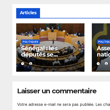
Articles
POLITIQUES
POLITIQ
Sénégal : les
Ass
députés se
nati
penchent dès le 10
donn
août sur plusieurs
à on
textes, dont les
maj
fonds spéciaux et
secrets
Laisser un commentaire
Votre adresse e-mail ne sera pas publiée.
Les cha