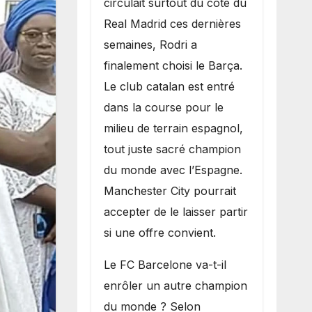
circulait surtout du côté du
grand bruit sur
Real Madrid ces dernières
le marché des
semaines, Rodri a
transferts.
finalement choisi le Barça.
Le club catalan est entré
dans la course pour le
milieu de terrain espagnol,
tout juste sacré champion
du monde avec l’Espagne.
Manchester City pourrait
accepter de le laisser partir
si une offre convient.
​Le FC Barcelone va-t-il
enrôler un autre champion
du monde ? Selon