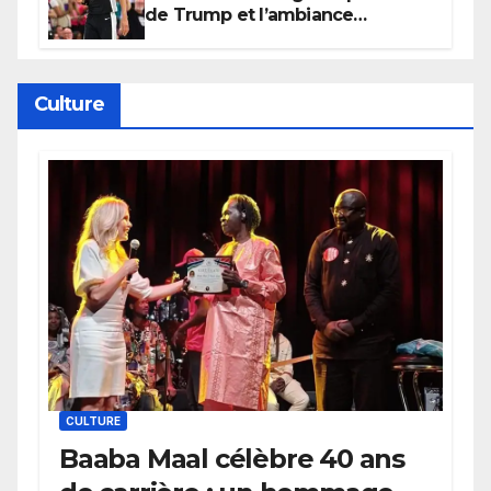
de Trump et l’ambiance
électrique du Garden,
Wembanyama fait taire New
York
Culture
CULTURE
Baaba Maal célèbre 40 ans