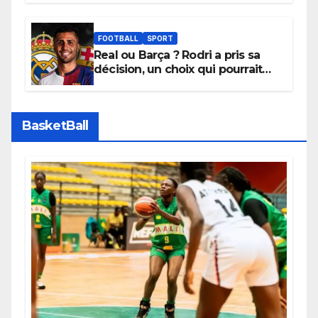
depuis sa ville natale pour
promouvoir des compétitions
apaisées.
FOOTBALL
SPORT
Real ou Barça ? Rodri a pris sa
décision, un choix qui pourrait
faire grand bruit sur le marché
des transferts.
BasketBall