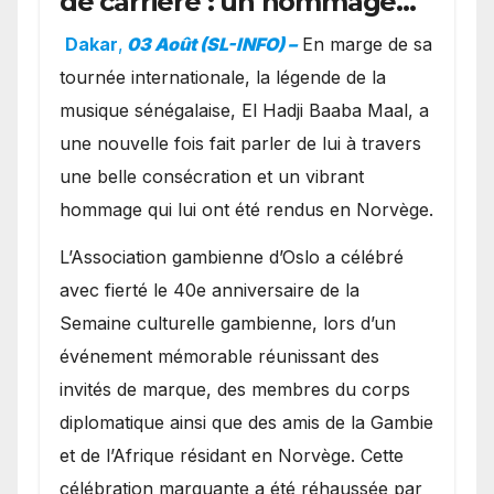
de carrière : un hommage
exceptionnel à Oslo en
Dakar
,
03 Août (SL-INFO) –
​En marge de sa
présence de la famille
tournée internationale, la légende de la
royale.
musique sénégalaise, El Hadji Baaba Maal, a
une nouvelle fois fait parler de lui à travers
une belle consécration et un vibrant
hommage qui lui ont été rendus en Norvège.
​L’Association gambienne d’Oslo a célébré
avec fierté le 40e anniversaire de la
Semaine culturelle gambienne, lors d’un
événement mémorable réunissant des
invités de marque, des membres du corps
diplomatique ainsi que des amis de la Gambie
et de l’Afrique résidant en Norvège. Cette
célébration marquante a été réhaussée par