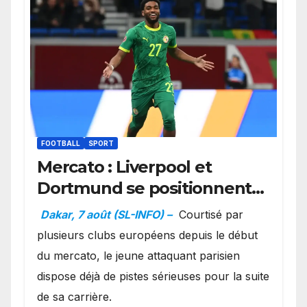
FOOTBALL
SPORT
Mercato : Liverpool et
Dortmund se positionnent
en favoris pour recruter
Dakar, 7 août (SL-INFO) –
Courtisé par
Ibrahim Mbaye
plusieurs clubs européens depuis le début
du mercato, le jeune attaquant parisien
dispose déjà de pistes sérieuses pour la suite
de sa carrière.