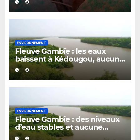
Mouhty
ENVIRONNEMENT
Fleuve Gambie : les eaux
baissent à Kédougou, aucun
risque de crue signalé pour
l’instant
ENVIRONNEMENT
Fleuve Gambie : des niveaux
d’eau stables et aucune
alerte de crue dans le bassin