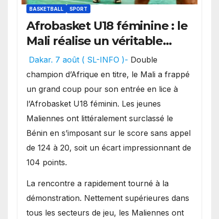
BASKETBALL
SPORT
Afrobasket U18 féminine : le
Mali réalise un véritable
festival offensif et inflige
Dakar. 7 août ( SL-INFO )-
Double
une lourde défaite au
champion d’Afrique en titre, le Mali a frappé
Bénin.
un grand coup pour son entrée en lice à
l’Afrobasket U18 féminin. Les jeunes
Maliennes ont littéralement surclassé le
Bénin en s’imposant sur le score sans appel
de 124 à 20, soit un écart impressionnant de
104 points.
La rencontre a rapidement tourné à la
démonstration. Nettement supérieures dans
tous les secteurs de jeu, les Maliennes ont