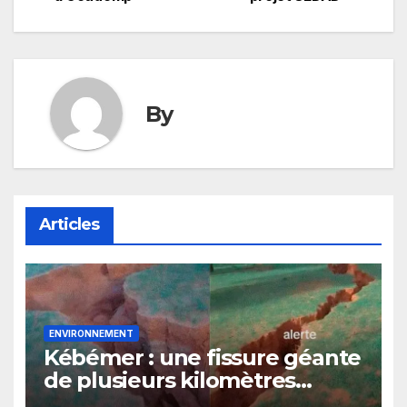
By
Articles
ENVIRONNEMENT
Kébémer : une fissure géante
de plusieurs kilomètres
suscite l’inquiétude à Darou