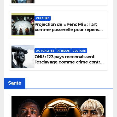
pour implorer le retour de la
pluie.
CULTURE
Projection de « Penc Mi » : l’art
comme passerelle pour repenser
la transmission des savoirs
africains.
ACTUALITÉS
AFRIQUE
CULTURE
ONU : 123 pays reconnaissent
l’esclavage comme crime contre
l’humanité, la France toujours en
retard sur le Code noi
Santé