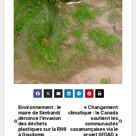
Environnement : le
« Changement
Navigation
maire de Simbandi
climatique : le Canada
dénonce l’invasion
soutient les
de
des déchets
communautés
plastiques sur la RN6
casamançaises via le
l’article
à Goudomp
projet SEDAD »