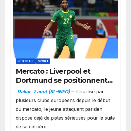
FOOTBALL
SPORT
Mercato : Liverpool et
Dortmund se positionnent
en favoris pour recruter
Dakar, 7 août (SL-INFO) –
Courtisé par
Ibrahim Mbaye
plusieurs clubs européens depuis le début
du mercato, le jeune attaquant parisien
dispose déjà de pistes sérieuses pour la suite
de sa carrière.