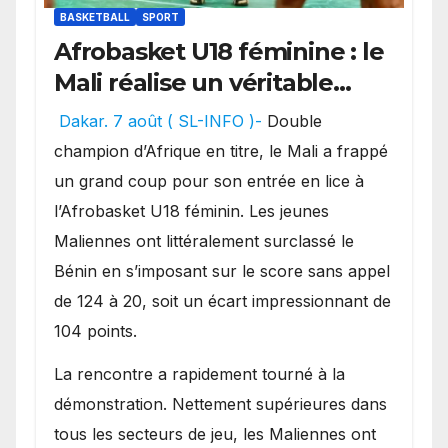
BASKETBALL
SPORT
Afrobasket U18 féminine : le
Mali réalise un véritable
festival offensif et inflige
Dakar. 7 août ( SL-INFO )-
Double
une lourde défaite au
champion d’Afrique en titre, le Mali a frappé
Bénin.
un grand coup pour son entrée en lice à
l’Afrobasket U18 féminin. Les jeunes
Maliennes ont littéralement surclassé le
Bénin en s’imposant sur le score sans appel
de 124 à 20, soit un écart impressionnant de
104 points.
La rencontre a rapidement tourné à la
démonstration. Nettement supérieures dans
tous les secteurs de jeu, les Maliennes ont