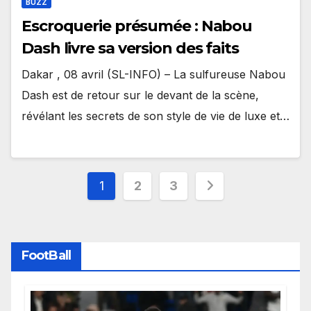
BUZZ
Escroquerie présumée : Nabou
Dash livre sa version des faits
Dakar , 08 avril (SL-INFO) – La sulfureuse Nabou
Dash est de retour sur le devant de la scène,
révélant les secrets de son style de vie de luxe et…
Pagination
1
2
3
des
publications
FootBall