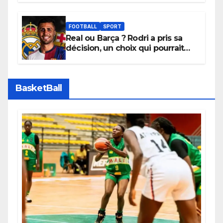
depuis sa ville natale pour
promouvoir des compétitions
apaisées.
FOOTBALL
SPORT
Real ou Barça ? Rodri a pris sa
décision, un choix qui pourrait
faire grand bruit sur le marché
des transferts.
BasketBall