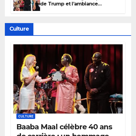
de Trump et l’ambiance
électrique du Garden,
Wembanyama fait taire New
York
Culture
CULTURE
Baaba Maal célèbre 40 ans