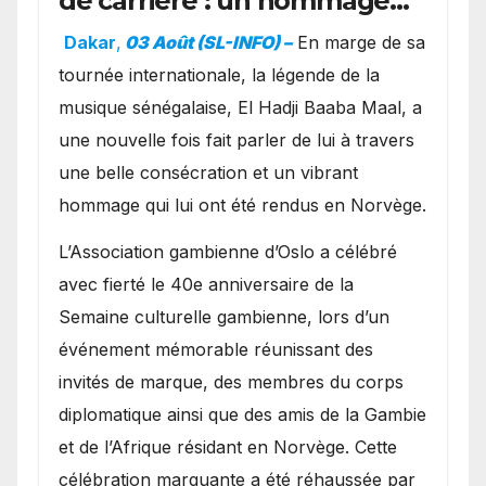
de carrière : un hommage
exceptionnel à Oslo en
Dakar
,
03 Août (SL-INFO) –
​En marge de sa
présence de la famille
tournée internationale, la légende de la
royale.
musique sénégalaise, El Hadji Baaba Maal, a
une nouvelle fois fait parler de lui à travers
une belle consécration et un vibrant
hommage qui lui ont été rendus en Norvège.
​L’Association gambienne d’Oslo a célébré
avec fierté le 40e anniversaire de la
Semaine culturelle gambienne, lors d’un
événement mémorable réunissant des
invités de marque, des membres du corps
diplomatique ainsi que des amis de la Gambie
et de l’Afrique résidant en Norvège. Cette
célébration marquante a été réhaussée par