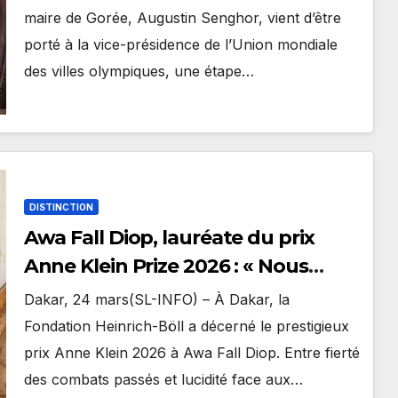
maire de Gorée, Augustin Senghor, vient d’être
porté à la vice-présidence de l’Union mondiale
des villes olympiques, une étape…
DISTINCTION
Awa Fall Diop, lauréate du prix
Anne Klein Prize 2026 : « Nous
sommes à “bon”, nous devons aller
Dakar, 24 mars(SL-INFO) – À Dakar, la
à “mieux” »
Fondation Heinrich-Böll a décerné le prestigieux
prix Anne Klein 2026 à Awa Fall Diop. Entre fierté
des combats passés et lucidité face aux…