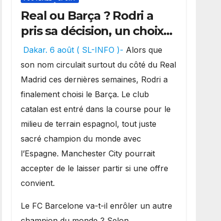
Real ou Barça ? Rodri a
pris sa décision, un choix
qui pourrait faire grand
Dakar. 6 août ( SL-INFO )-
Alors que
bruit sur le marché des
son nom circulait surtout du côté du Real
transferts.
Madrid ces dernières semaines, Rodri a
finalement choisi le Barça. Le club
catalan est entré dans la course pour le
milieu de terrain espagnol, tout juste
sacré champion du monde avec
l’Espagne. Manchester City pourrait
accepter de le laisser partir si une offre
convient.
​Le FC Barcelone va-t-il enrôler un autre
champion du monde ? Selon