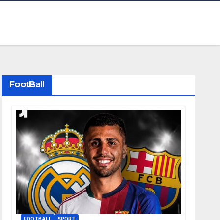
FootBall
FOOTBALL
SPORT