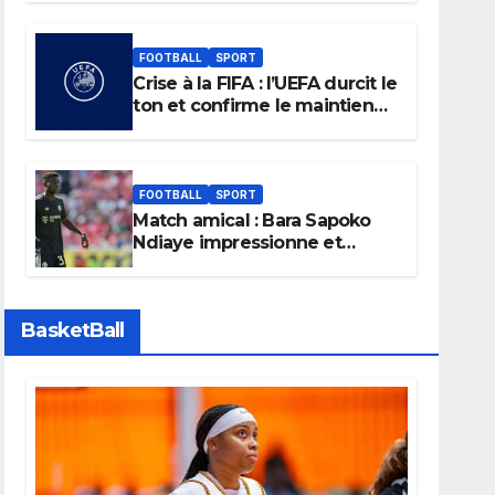
FOOTBALL
SPORT
Crise à la FIFA : l’UEFA durcit le
ton et confirme le maintien
de son boycott des Coupes
du monde.
FOOTBALL
SPORT
Match amical : Bara Sapoko
Ndiaye impressionne et
confirme son potentiel avec
le Bayern Munich
BasketBall