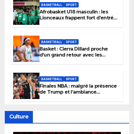
BASKETBALL
SPORT
Afrobasket U18 masculin : les
Lionceaux frappent fort d’entrée
et lancent idéalement leur
tournoi.
BASKETBALL
SPORT
Basket : Cierra Dillard proche
d’un grand retour avec les
Lionnes ?
BASKETBALL
SPORT
Finales NBA : malgré la présence
de Trump et l’ambiance
électrique du Garden,
Wembanyama fait taire New
York
Culture