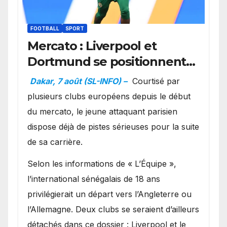
FOOTBALL
SPORT
Mercato : Liverpool et
Dortmund se positionnent
en favoris pour recruter
Dakar, 7 août (SL-INFO) –
Courtisé par
Ibrahim Mbaye
plusieurs clubs européens depuis le début
du mercato, le jeune attaquant parisien
dispose déjà de pistes sérieuses pour la suite
de sa carrière.
Selon les informations de « L’Équipe »,
l’international sénégalais de 18 ans
privilégierait un départ vers l’Angleterre ou
l’Allemagne. Deux clubs se seraient d’ailleurs
détachés dans ce dossier : Liverpool et le