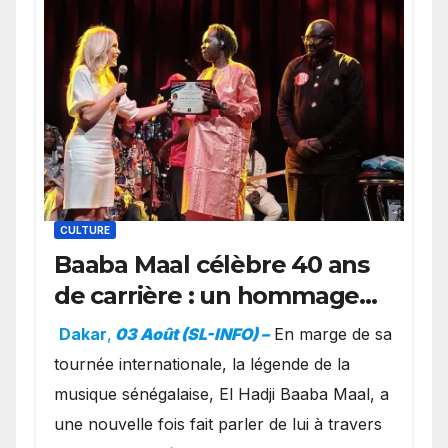
CULTURE
Baaba Maal célèbre 40 ans
de carrière : un hommage
exceptionnel à Oslo en
Dakar
,
03 Août (SL-INFO) –
​En marge de sa
présence de la famille
tournée internationale, la légende de la
royale.
musique sénégalaise, El Hadji Baaba Maal, a
une nouvelle fois fait parler de lui à travers