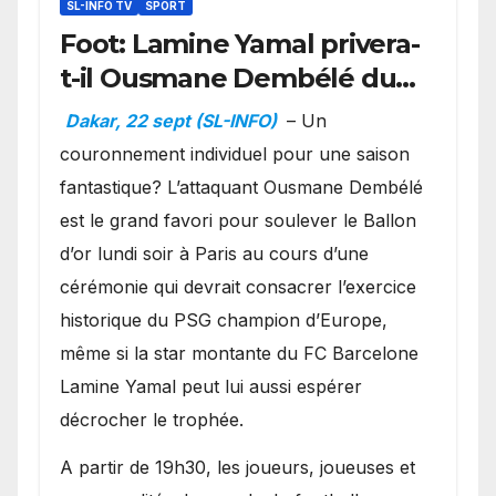
SL-INFO TV
SPORT
Foot: Lamine Yamal privera-
t-il Ousmane Dembélé du
Ballon d’or ?
Dakar, 22 sept (SL-INFO)
– Un
couronnement individuel pour une saison
fantastique? L’attaquant Ousmane Dembélé
est le grand favori pour soulever le Ballon
d’or lundi soir à Paris au cours d’une
cérémonie qui devrait consacrer l’exercice
historique du PSG champion d’Europe,
même si la star montante du FC Barcelone
Lamine Yamal peut lui aussi espérer
décrocher le trophée.
A partir de 19h30, les joueurs, joueuses et