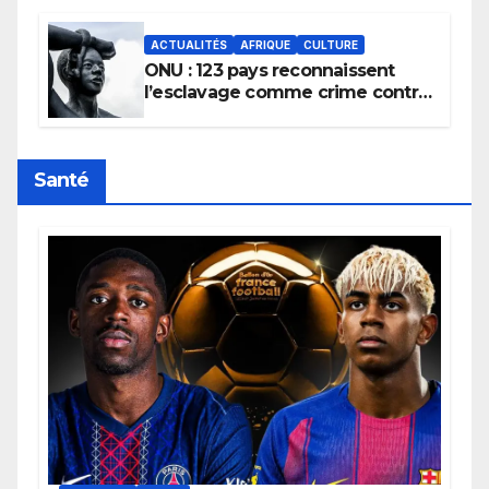
africains.
ACTUALITÉS
AFRIQUE
CULTURE
ONU : 123 pays reconnaissent
l’esclavage comme crime contre
l’humanité, la France toujours en
retard sur le Code noi
Santé