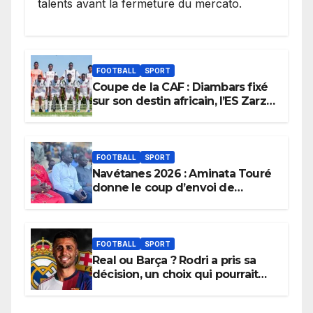
talents avant la fermeture du mercato.
FOOTBALL
SPORT
Coupe de la CAF : Diambars fixé
sur son destin africain, l’ES Zarzis
sera son premier obstacle.
FOOTBALL
SPORT
Navétanes 2026 : Aminata Touré
donne le coup d’envoi de
l’initiative « Zéro Violence »
depuis sa ville natale pour
promouvoir des compétitions
apaisées.
FOOTBALL
SPORT
Real ou Barça ? Rodri a pris sa
décision, un choix qui pourrait
faire grand bruit sur le marché
des transferts.