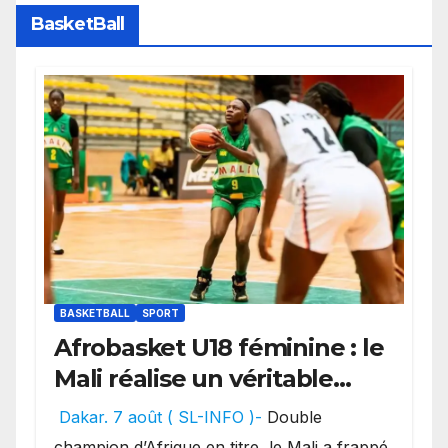
BasketBall
BASKETBALL
SPORT
Afrobasket U18 féminine : le
Mali réalise un véritable
festival offensif et inflige
Dakar. 7 août ( SL-INFO )-
Double
une lourde défaite au
champion d’Afrique en titre, le Mali a frappé