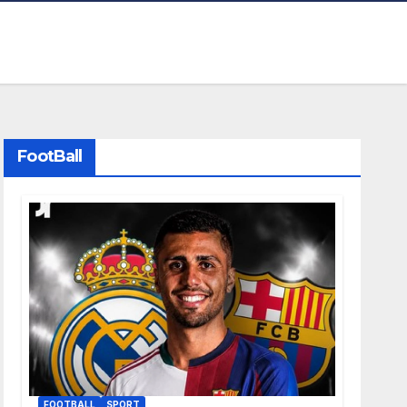
FootBall
FOOTBALL
SPORT