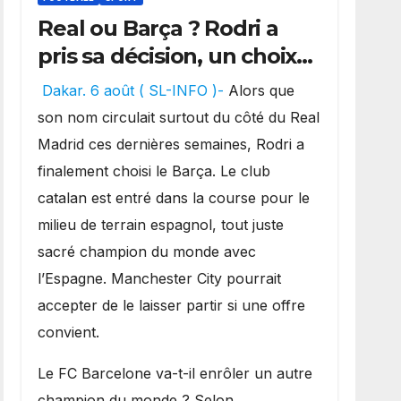
Real ou Barça ? Rodri a
pris sa décision, un choix
qui pourrait faire grand
Dakar. 6 août ( SL-INFO )-
Alors que
bruit sur le marché des
son nom circulait surtout du côté du Real
transferts.
Madrid ces dernières semaines, Rodri a
finalement choisi le Barça. Le club
catalan est entré dans la course pour le
milieu de terrain espagnol, tout juste
sacré champion du monde avec
l’Espagne. Manchester City pourrait
accepter de le laisser partir si une offre
convient.
​Le FC Barcelone va-t-il enrôler un autre
champion du monde ? Selon