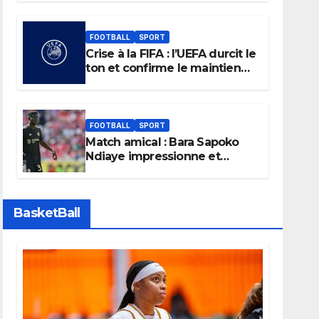
FOOTBALL
SPORT
Crise à la FIFA : l’UEFA durcit le
ton et confirme le maintien
de son boycott des Coupes
du monde.
FOOTBALL
SPORT
Match amical : Bara Sapoko
Ndiaye impressionne et
confirme son potentiel avec
le Bayern Munich
BasketBall