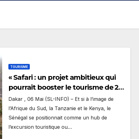
TOURISME
« Safari : un projet ambitieux qui
pourrait booster le tourisme de 21
%, en attente du feu vert de l’État
Dakar , 06 Mai (SL-INFO) – Et si à l’image de
»
l’Afrique du Sud, la Tanzanie et le Kenya, le
Sénégal se positionnait comme un hub de
l’excursion touristique ou…