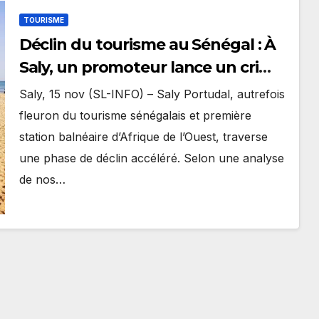
TOURISME
Déclin du tourisme au Sénégal : À
Saly, un promoteur lance un cri
d’alarme — « L’État me pénalise
Saly, 15 nov (SL-INFO) – Saly Portudal, autrefois
plus que la concurrence ».
fleuron du tourisme sénégalais et première
station balnéaire d’Afrique de l’Ouest, traverse
une phase de déclin accéléré. Selon une analyse
de nos…