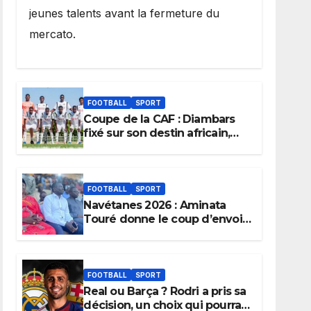
jeunes talents avant la fermeture du
mercato.
FOOTBALL
SPORT
Coupe de la CAF : Diambars
fixé sur son destin africain,
l’ES Zarzis sera son premier
obstacle.
FOOTBALL
SPORT
Navétanes 2026 : Aminata
Touré donne le coup d’envoi
de l’initiative « Zéro Violence
» depuis sa ville natale pour
promouvoir des compétitions
apaisées.
FOOTBALL
SPORT
Real ou Barça ? Rodri a pris sa
décision, un choix qui pourrait