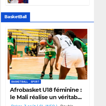
faire grand bruit sur le
marché des transferts.
BasketBall
BASKETBALL
SPORT
Afrobasket U18 féminine :
le Mali réalise un véritable
festival offensif et inflige