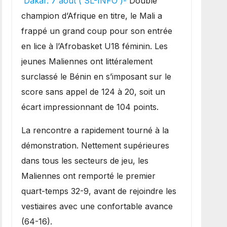
Dakar. 7 août ( SL-INFO )-
Double
une lourde défaite au
champion d’Afrique en titre, le Mali a
Bénin.
frappé un grand coup pour son entrée
en lice à l’Afrobasket U18 féminin. Les
jeunes Maliennes ont littéralement
surclassé le Bénin en s’imposant sur le
score sans appel de 124 à 20, soit un
écart impressionnant de 104 points.
La rencontre a rapidement tourné à la
démonstration. Nettement supérieures
dans tous les secteurs de jeu, les
Maliennes ont remporté le premier
quart-temps 32-9, avant de rejoindre les
vestiaires avec une confortable avance
(64-16).