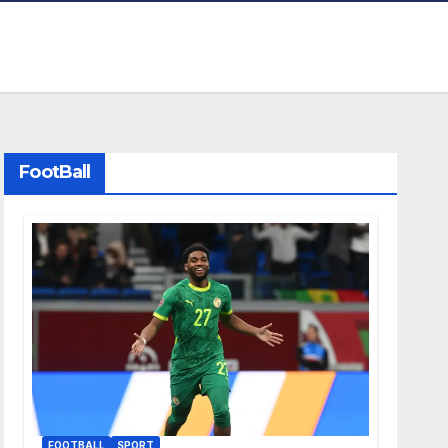
FootBall
FOOTBALL
SPORT