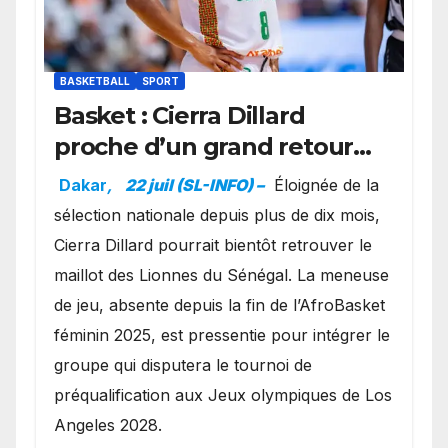
BASKETBALL
SPORT
Basket : Cierra Dillard
proche d’un grand retour
avec les Lionnes ?
Dakar
,
22 juil (SL-INFO) –
Éloignée de la
sélection nationale depuis plus de dix mois,
Cierra Dillard pourrait bientôt retrouver le
maillot des Lionnes du Sénégal. La meneuse
de jeu, absente depuis la fin de l’AfroBasket
féminin 2025, est pressentie pour intégrer le
groupe qui disputera le tournoi de
préqualification aux Jeux olympiques de Los
Angeles 2028.