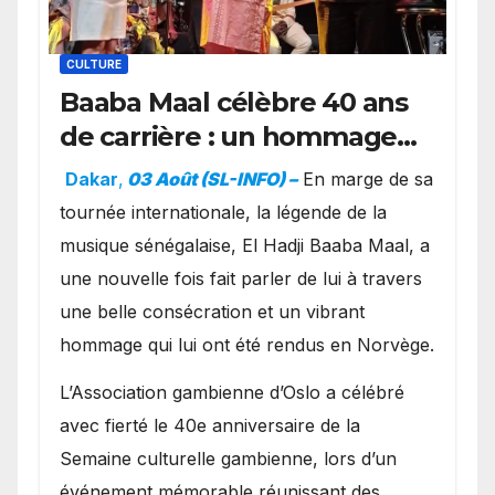
CULTURE
Baaba Maal célèbre 40 ans
de carrière : un hommage
exceptionnel à Oslo en
Dakar
,
03 Août (SL-INFO) –
​En marge de sa
présence de la famille
tournée internationale, la légende de la
royale.
musique sénégalaise, El Hadji Baaba Maal, a
une nouvelle fois fait parler de lui à travers
une belle consécration et un vibrant
hommage qui lui ont été rendus en Norvège.
​L’Association gambienne d’Oslo a célébré
avec fierté le 40e anniversaire de la
Semaine culturelle gambienne, lors d’un
événement mémorable réunissant des