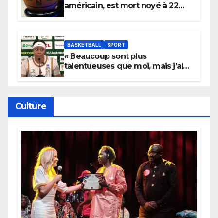
américain, est mort noyé à 22
ans
BASKETBALL
SPORT
« Beaucoup sont plus
talentueuses que moi, mais j’ai
persévéré » : le message fort de
Cierra Dillard
Culture