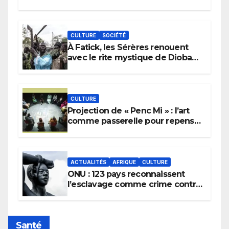
CULTURE
SOCIÉTÉ
À Fatick, les Sérères renouent
avec le rite mystique de Diobaye
pour implorer le retour de la
pluie.
CULTURE
Projection de « Penc Mi » : l’art
comme passerelle pour repenser
la transmission des savoirs
africains.
ACTUALITÉS
AFRIQUE
CULTURE
ONU : 123 pays reconnaissent
l’esclavage comme crime contre
l’humanité, la France toujours en
retard sur le Code noi
Santé