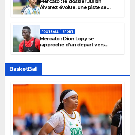
Mercato : le dossier Julián
Álvarez évolue, une piste se
referme définitivement
FOOTBALL
SPORT
Mercato : Dion Lopy se
rapproche d’un départ vers
l’Arabie Saoudite
BasketBall