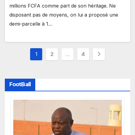
millions FCFA comme part de son héritage. Ne
disposant pas de moyens, on lui a proposé une
demi-parcelle à 1…
Pagination
1
2
…
4
des
publications
FootBall